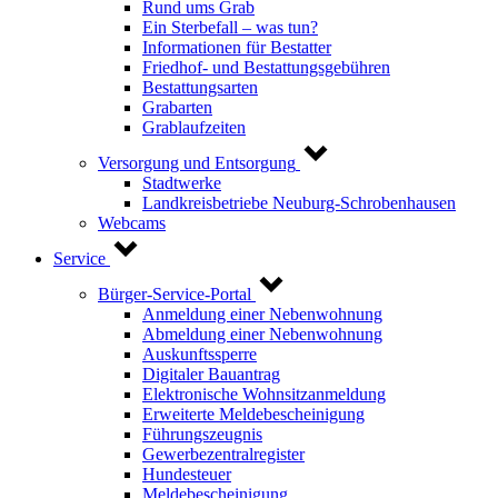
Rund ums Grab
Ein Sterbefall – was tun?
Informationen für Bestatter
Friedhof- und Bestattungsgebühren
Bestattungsarten
Grabarten
Grablaufzeiten
Versorgung und Entsorgung
Stadtwerke
Landkreisbetriebe Neuburg-Schrobenhausen
Webcams
Service
Bürger-Service-Portal
Anmeldung einer Nebenwohnung
Abmeldung einer Nebenwohnung
Auskunftssperre
Digitaler Bauantrag
Elektronische Wohnsitzanmeldung
Erweiterte Meldebescheinigung
Führungszeugnis
Gewerbezentralregister
Hundesteuer
Meldebescheinigung