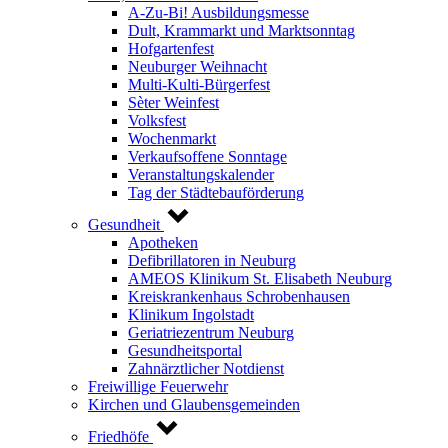
A-Zu-Bi! Ausbildungsmesse
Dult, Krammarkt und Marktsonntag
Hofgartenfest
Neuburger Weihnacht
Multi-Kulti-Bürgerfest
Sèter Weinfest
Volksfest
Wochenmarkt
Verkaufsoffene Sonntage
Veranstaltungskalender
Tag der Städtebauförderung
Gesundheit
Apotheken
Defibrillatoren in Neuburg
AMEOS Klinikum St. Elisabeth Neuburg
Kreiskrankenhaus Schrobenhausen
Klinikum Ingolstadt
Geriatriezentrum Neuburg
Gesundheitsportal
Zahnärztlicher Notdienst
Freiwillige Feuerwehr
Kirchen und Glaubensgemeinden
Friedhöfe