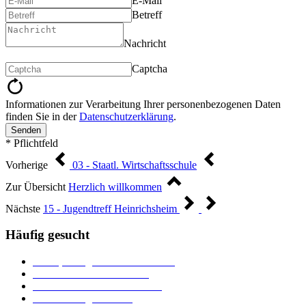
E-Mail
Betreff
Nachricht
Captcha
Informationen zur Verarbeitung Ihrer personenbezogenen Daten
finden Sie in der
Datenschutzerklärung
.
Senden
* Pflichtfeld
Vorherige
03 - Staatl. Wirtschaftsschule
Zur Übersicht
Herzlich willkommen
Nächste
15 - Jugendtreff Heinrichsheim
Häufig gesucht
Ämter, Sachgebiete und Betriebe
Downloads und Formulare
Unterkünfte und Gastronomie
Veranstaltungskalender