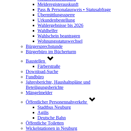
Melderegisterauskunft
Pass & Personalausweis • Statusabfrage
Übermittlungssperre
Urkundenbestellung
Wahlergebnisse bis 2026
Wahlhelfer
Wahlschein beantragen
Wohnungsstatuswechsel
Bürgersprechstunde
Bürgerbüro im Bücherturm
Baustellen
Färberstraße
Download-Suche
Fundbüro
Jahresberichte, Haushaltspläne und
Beteiligungsberichte
Mängelmelder
Öffentlicher Personennahverkehr
Stadtbus Neuburg
Agilis
Deutsche Bahn
Öffentliche Toiletten
Wickelstationen in Neuburg