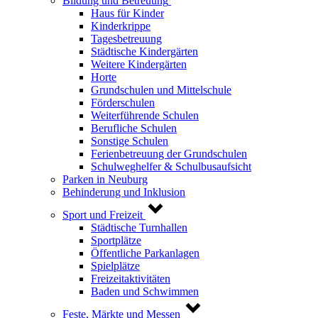
Bildung und Betreuung
Haus für Kinder
Kinderkrippe
Tagesbetreuung
Städtische Kindergärten
Weitere Kindergärten
Horte
Grundschulen und Mittelschule
Förderschulen
Weiterführende Schulen
Berufliche Schulen
Sonstige Schulen
Ferienbetreuung der Grundschulen
Schulweghelfer & Schulbusaufsicht
Parken in Neuburg
Behinderung und Inklusion
Sport und Freizeit
Städtische Turnhallen
Sportplätze
Öffentliche Parkanlagen
Spielplätze
Freizeitaktivitäten
Baden und Schwimmen
Feste, Märkte und Messen