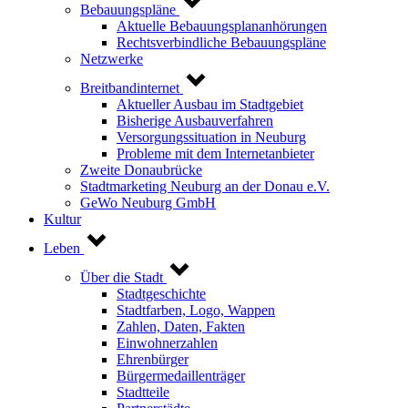
Bebauungspläne
Aktuelle Bebauungsplananhörungen
Rechtsverbindliche Bebauungspläne
Netzwerke
Breitbandinternet
Aktueller Ausbau im Stadtgebiet
Bisherige Ausbauverfahren
Versorgungssituation in Neuburg
Probleme mit dem Internetanbieter
Zweite Donaubrücke
Stadtmarketing Neuburg an der Donau e.V.
GeWo Neuburg GmbH
Kultur
Leben
Über die Stadt
Stadtgeschichte
Stadtfarben, Logo, Wappen
Zahlen, Daten, Fakten
Einwohnerzahlen
Ehrenbürger
Bürgermedaillenträger
Stadtteile