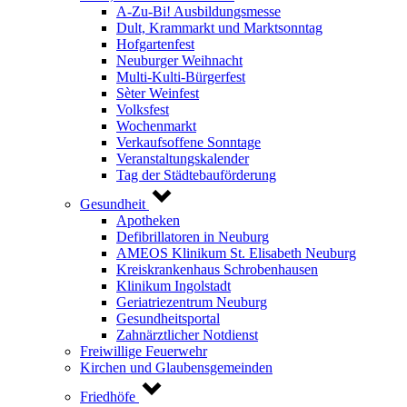
A-Zu-Bi! Ausbildungsmesse
Dult, Krammarkt und Marktsonntag
Hofgartenfest
Neuburger Weihnacht
Multi-Kulti-Bürgerfest
Sèter Weinfest
Volksfest
Wochenmarkt
Verkaufsoffene Sonntage
Veranstaltungskalender
Tag der Städtebauförderung
Gesundheit
Apotheken
Defibrillatoren in Neuburg
AMEOS Klinikum St. Elisabeth Neuburg
Kreiskrankenhaus Schrobenhausen
Klinikum Ingolstadt
Geriatriezentrum Neuburg
Gesundheitsportal
Zahnärztlicher Notdienst
Freiwillige Feuerwehr
Kirchen und Glaubensgemeinden
Friedhöfe