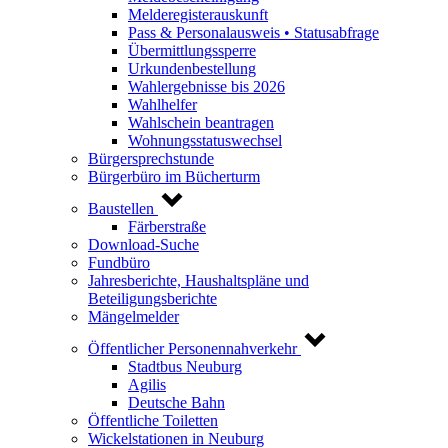
Melderegisterauskunft
Pass & Personalausweis • Statusabfrage
Übermittlungssperre
Urkundenbestellung
Wahlergebnisse bis 2026
Wahlhelfer
Wahlschein beantragen
Wohnungsstatuswechsel
Bürgersprechstunde
Bürgerbüro im Bücherturm
Baustellen
Färberstraße
Download-Suche
Fundbüro
Jahresberichte, Haushaltspläne und
Beteiligungsberichte
Mängelmelder
Öffentlicher Personennahverkehr
Stadtbus Neuburg
Agilis
Deutsche Bahn
Öffentliche Toiletten
Wickelstationen in Neuburg