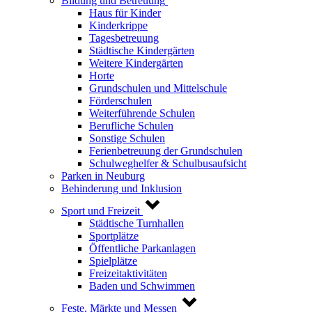
Bildung und Betreuung
Haus für Kinder
Kinderkrippe
Tagesbetreuung
Städtische Kindergärten
Weitere Kindergärten
Horte
Grundschulen und Mittelschule
Förderschulen
Weiterführende Schulen
Berufliche Schulen
Sonstige Schulen
Ferienbetreuung der Grundschulen
Schulweghelfer & Schulbusaufsicht
Parken in Neuburg
Behinderung und Inklusion
Sport und Freizeit
Städtische Turnhallen
Sportplätze
Öffentliche Parkanlagen
Spielplätze
Freizeitaktivitäten
Baden und Schwimmen
Feste, Märkte und Messen