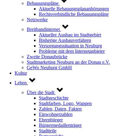
Bebauungspläne
Aktuelle Bebauungsplananhörungen
Rechtsverbindliche Bebauungspläne
Netzwerke
Breitbandinternet
Aktueller Ausbau im Stadtgebiet
Bisherige Ausbauverfahren
Versorgungssituation in Neuburg
Probleme mit dem Internetanbieter
Zweite Donaubrücke
Stadtmarketing Neuburg an der Donau e.V.
GeWo Neuburg GmbH
Kultur
Leben
Über die Stadt
Stadtgeschichte
Stadtfarben, Logo, Wappen
Zahlen, Daten, Fakten
Einwohnerzahlen
Ehrenbürger
Bürgermedaillenträger
Stadtteile