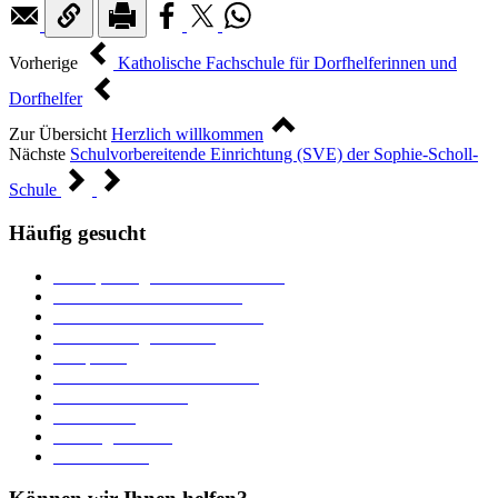
Vorherige
Katholische Fachschule für Dorfhelferinnen und
Dorfhelfer
Zur Übersicht
Herzlich willkommen
Nächste
Schulvorbereitende Einrichtung (SVE) der Sophie-Scholl-
Schule
Häufig gesucht
Ämter, Sachgebiete und Betriebe
Downloads und Formulare
Unterkünfte und Gastronomie
Veranstaltungskalender
Parkplätze
Stadtbücherei im Bücherturm
Heiraten in Neuburg
Stadttheater
Zahlungsverkehr
Pressebereich