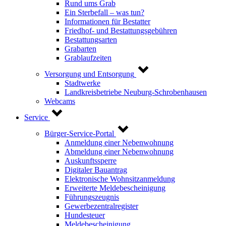
Rund ums Grab
Ein Sterbefall – was tun?
Informationen für Bestatter
Friedhof- und Bestattungsgebühren
Bestattungsarten
Grabarten
Grablaufzeiten
Versorgung und Entsorgung
Stadtwerke
Landkreisbetriebe Neuburg-Schrobenhausen
Webcams
Service
Bürger-Service-Portal
Anmeldung einer Nebenwohnung
Abmeldung einer Nebenwohnung
Auskunftssperre
Digitaler Bauantrag
Elektronische Wohnsitzanmeldung
Erweiterte Meldebescheinigung
Führungszeugnis
Gewerbezentralregister
Hundesteuer
Meldebescheinigung