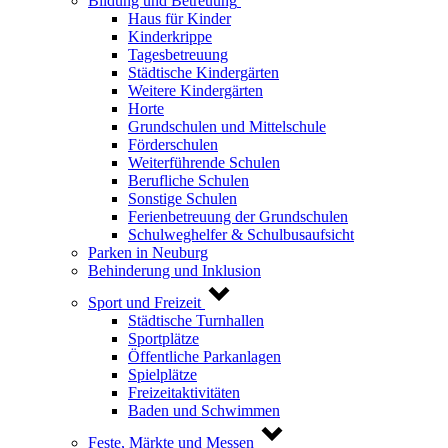
Bildung und Betreuung
Haus für Kinder
Kinderkrippe
Tagesbetreuung
Städtische Kindergärten
Weitere Kindergärten
Horte
Grundschulen und Mittelschule
Förderschulen
Weiterführende Schulen
Berufliche Schulen
Sonstige Schulen
Ferienbetreuung der Grundschulen
Schulweghelfer & Schulbusaufsicht
Parken in Neuburg
Behinderung und Inklusion
Sport und Freizeit
Städtische Turnhallen
Sportplätze
Öffentliche Parkanlagen
Spielplätze
Freizeitaktivitäten
Baden und Schwimmen
Feste, Märkte und Messen