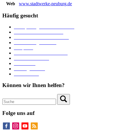
Web
www.stadtwerke-neuburg.de
Häufig gesucht
Ämter, Sachgebiete und Betriebe
Downloads und Formulare
Unterkünfte und Gastronomie
Veranstaltungskalender
Parkplätze
Stadtbücherei im Bücherturm
Heiraten in Neuburg
Stadttheater
Zahlungsverkehr
Pressebereich
Können wir Ihnen helfen?
Folge uns auf