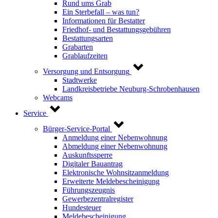
Rund ums Grab
Ein Sterbefall – was tun?
Informationen für Bestatter
Friedhof- und Bestattungsgebühren
Bestattungsarten
Grabarten
Grablaufzeiten
Versorgung und Entsorgung
Stadtwerke
Landkreisbetriebe Neuburg-Schrobenhausen
Webcams
Service
Bürger-Service-Portal
Anmeldung einer Nebenwohnung
Abmeldung einer Nebenwohnung
Auskunftssperre
Digitaler Bauantrag
Elektronische Wohnsitzanmeldung
Erweiterte Meldebescheinigung
Führungszeugnis
Gewerbezentralregister
Hundesteuer
Meldebescheinigung