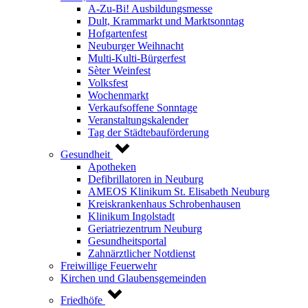
A-Zu-Bi! Ausbildungsmesse
Dult, Krammarkt und Marktsonntag
Hofgartenfest
Neuburger Weihnacht
Multi-Kulti-Bürgerfest
Sèter Weinfest
Volksfest
Wochenmarkt
Verkaufsoffene Sonntage
Veranstaltungskalender
Tag der Städtebauförderung
Gesundheit
Apotheken
Defibrillatoren in Neuburg
AMEOS Klinikum St. Elisabeth Neuburg
Kreiskrankenhaus Schrobenhausen
Klinikum Ingolstadt
Geriatriezentrum Neuburg
Gesundheitsportal
Zahnärztlicher Notdienst
Freiwillige Feuerwehr
Kirchen und Glaubensgemeinden
Friedhöfe