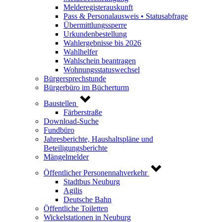
Melderegisterauskunft
Pass & Personalausweis • Statusabfrage
Übermittlungssperre
Urkundenbestellung
Wahlergebnisse bis 2026
Wahlhelfer
Wahlschein beantragen
Wohnungsstatuswechsel
Bürgersprechstunde
Bürgerbüro im Bücherturm
Baustellen
Färberstraße
Download-Suche
Fundbüro
Jahresberichte, Haushaltspläne und
Beteiligungsberichte
Mängelmelder
Öffentlicher Personennahverkehr
Stadtbus Neuburg
Agilis
Deutsche Bahn
Öffentliche Toiletten
Wickelstationen in Neuburg