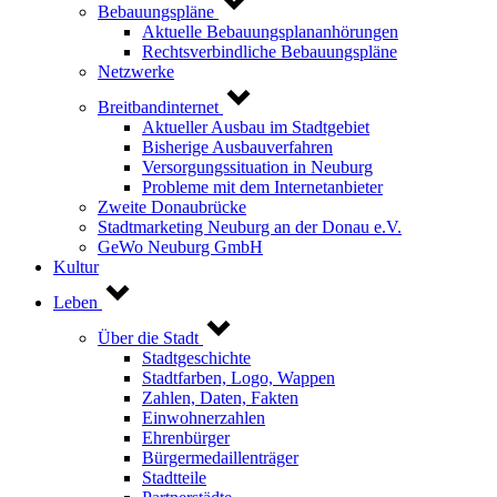
Bebauungspläne
Aktuelle Bebauungsplananhörungen
Rechtsverbindliche Bebauungspläne
Netzwerke
Breitbandinternet
Aktueller Ausbau im Stadtgebiet
Bisherige Ausbauverfahren
Versorgungssituation in Neuburg
Probleme mit dem Internetanbieter
Zweite Donaubrücke
Stadtmarketing Neuburg an der Donau e.V.
GeWo Neuburg GmbH
Kultur
Leben
Über die Stadt
Stadtgeschichte
Stadtfarben, Logo, Wappen
Zahlen, Daten, Fakten
Einwohnerzahlen
Ehrenbürger
Bürgermedaillenträger
Stadtteile