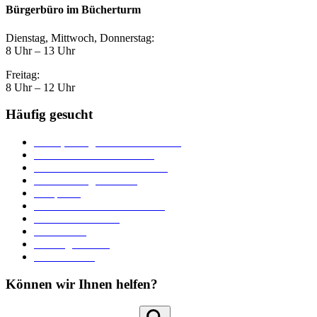
Bürgerbüro im Bücherturm
Dienstag, Mittwoch, Donnerstag:
8 Uhr – 13 Uhr
Freitag:
8 Uhr – 12 Uhr
Häufig gesucht
Ämter, Sachgebiete und Betriebe
Downloads und Formulare
Unterkünfte und Gastronomie
Veranstaltungskalender
Parkplätze
Stadtbücherei im Bücherturm
Heiraten in Neuburg
Stadttheater
Zahlungsverkehr
Pressebereich
Können wir Ihnen helfen?