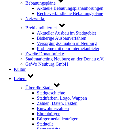
Bebauungspläne
Aktuelle Bebauungsplananhörungen
Rechtsverbindliche Bebauungspläne
Netzwerke
Breitbandinternet
Aktueller Ausbau im Stadtgebiet
Bisherige Ausbauverfahren
Versorgungssituation in Neuburg
Probleme mit dem Internetanbieter
Zweite Donaubrücke
Stadtmarketing Neuburg an der Donau e.V.
GeWo Neuburg GmbH
Kultur
Leben
Über die Stadt
Stadtgeschichte
Stadtfarben, Logo, Wappen
Zahlen, Daten, Fakten
Einwohnerzahlen
Ehrenbürger
Bürgermedaillenträger
Stadtteile