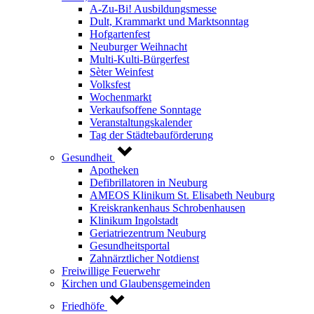
A-Zu-Bi! Ausbildungsmesse
Dult, Krammarkt und Marktsonntag
Hofgartenfest
Neuburger Weihnacht
Multi-Kulti-Bürgerfest
Sèter Weinfest
Volksfest
Wochenmarkt
Verkaufsoffene Sonntage
Veranstaltungskalender
Tag der Städtebauförderung
Gesundheit
Apotheken
Defibrillatoren in Neuburg
AMEOS Klinikum St. Elisabeth Neuburg
Kreiskrankenhaus Schrobenhausen
Klinikum Ingolstadt
Geriatriezentrum Neuburg
Gesundheitsportal
Zahnärztlicher Notdienst
Freiwillige Feuerwehr
Kirchen und Glaubensgemeinden
Friedhöfe