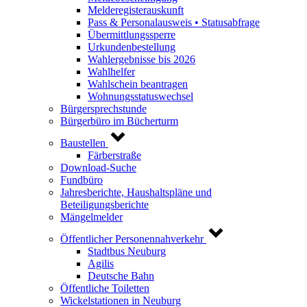
Melderegisterauskunft
Pass & Personalausweis • Statusabfrage
Übermittlungssperre
Urkundenbestellung
Wahlergebnisse bis 2026
Wahlhelfer
Wahlschein beantragen
Wohnungsstatuswechsel
Bürgersprechstunde
Bürgerbüro im Bücherturm
Baustellen
Färberstraße
Download-Suche
Fundbüro
Jahresberichte, Haushaltspläne und
Beteiligungsberichte
Mängelmelder
Öffentlicher Personennahverkehr
Stadtbus Neuburg
Agilis
Deutsche Bahn
Öffentliche Toiletten
Wickelstationen in Neuburg