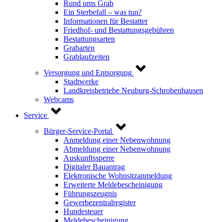
Rund ums Grab
Ein Sterbefall – was tun?
Informationen für Bestatter
Friedhof- und Bestattungsgebühren
Bestattungsarten
Grabarten
Grablaufzeiten
Versorgung und Entsorgung
Stadtwerke
Landkreisbetriebe Neuburg-Schrobenhausen
Webcams
Service
Bürger-Service-Portal
Anmeldung einer Nebenwohnung
Abmeldung einer Nebenwohnung
Auskunftssperre
Digitaler Bauantrag
Elektronische Wohnsitzanmeldung
Erweiterte Meldebescheinigung
Führungszeugnis
Gewerbezentralregister
Hundesteuer
Meldebescheinigung