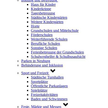
Bildung und Betreuung
Haus für Kinder
Kinderkrippe
Tagesbetreuung
Städtische Kindergärten
Weitere Kindergärten
Horte
Grundschulen und Mittelschule
Förderschulen
Weiterführende Schulen
Berufliche Schulen
Sonstige Schulen
Ferienbetreuung der Grundschulen
Schulweghelfer & Schulbusaufsicht
Parken in Neuburg
Behinderung und Inklusion
Sport und Freizeit
Städtische Turnhallen
Sportplätze
Öffentliche Parkanlagen
Spielplätze
Freizeitaktivitäten
Baden und Schwimmen
Feste, Märkte und Messen