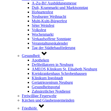
A-Zu-Bi! Ausbildungsmesse
Dult, Krammarkt und Marktsonntag
Hofgartenfest
Neuburger Weihnacht
Multi-Kulti-Bürgerfest
Sèter Weinfest
Volksfest
Wochenmarkt
Verkaufsoffene Sonntage
Veranstaltungskalender
Tag der Städtebauförderung
Gesundheit
Apotheken
Defibrillatoren in Neuburg
AMEOS Klinikum St. Elisabeth Neuburg
Kreiskrankenhaus Schrobenhausen
Klinikum Ingolstadt
Geriatriezentrum Neuburg
Gesundheitsportal
Zahnärztlicher Notdienst
Freiwillige Feuerwehr
Kirchen und Glaubensgemeinden
Friedhöfe