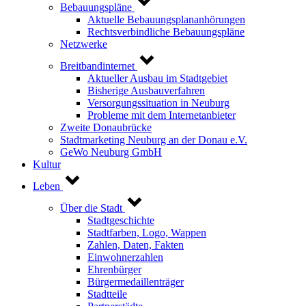
Bebauungspläne
Aktuelle Bebauungsplananhörungen
Rechtsverbindliche Bebauungspläne
Netzwerke
Breitbandinternet
Aktueller Ausbau im Stadtgebiet
Bisherige Ausbauverfahren
Versorgungssituation in Neuburg
Probleme mit dem Internetanbieter
Zweite Donaubrücke
Stadtmarketing Neuburg an der Donau e.V.
GeWo Neuburg GmbH
Kultur
Leben
Über die Stadt
Stadtgeschichte
Stadtfarben, Logo, Wappen
Zahlen, Daten, Fakten
Einwohnerzahlen
Ehrenbürger
Bürgermedaillenträger
Stadtteile