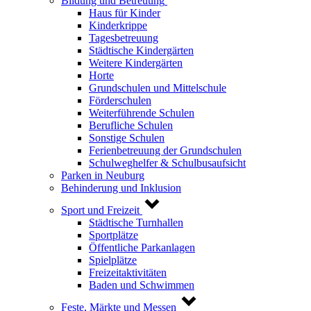
Bildung und Betreuung
Haus für Kinder
Kinderkrippe
Tagesbetreuung
Städtische Kindergärten
Weitere Kindergärten
Horte
Grundschulen und Mittelschule
Förderschulen
Weiterführende Schulen
Berufliche Schulen
Sonstige Schulen
Ferienbetreuung der Grundschulen
Schulweghelfer & Schulbusaufsicht
Parken in Neuburg
Behinderung und Inklusion
Sport und Freizeit
Städtische Turnhallen
Sportplätze
Öffentliche Parkanlagen
Spielplätze
Freizeitaktivitäten
Baden und Schwimmen
Feste, Märkte und Messen