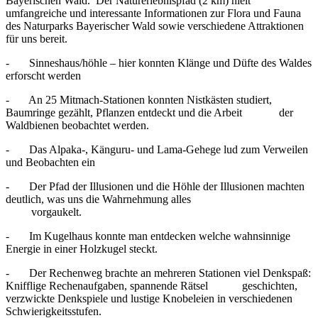
Bayerischen Wald. Der Naturerlebnispfad (2 km) hielt
umfangreiche und interessante Informationen zur Flora und Fauna
des Naturparks Bayerischer Wald sowie verschiedene Attraktionen
für uns bereit.
- Sinneshaus/höhle – hier konnten Klänge und Düfte des Waldes
erforscht werden
- An 25 Mitmach-Stationen konnten Nistkästen studiert,
Baumringe gezählt, Pflanzen entdeckt und die Arbeit der
Waldbienen beobachtet werden.
- Das Alpaka-, Känguru- und Lama-Gehege lud zum Verweilen
und Beobachten ein
- Der Pfad der Illusionen und die Höhle der Illusionen machten
deutlich, was uns die Wahrnehmung alles
vorgaukelt.
- Im Kugelhaus konnte man entdecken welche wahnsinnige
Energie in einer Holzkugel steckt.
- Der Rechenweg brachte an mehreren Stationen viel Denkspaß:
Knifflige Rechenaufgaben, spannende Rätsel geschichten,
verzwickte Denkspiele und lustige Knobeleien in verschiedenen
Schwierigkeitsstufen.