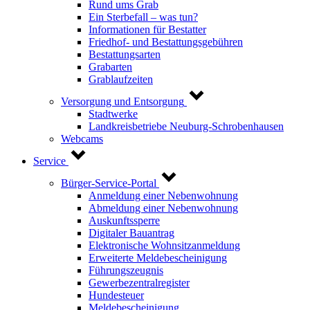
Rund ums Grab
Ein Sterbefall – was tun?
Informationen für Bestatter
Friedhof- und Bestattungsgebühren
Bestattungsarten
Grabarten
Grablaufzeiten
Versorgung und Entsorgung
Stadtwerke
Landkreisbetriebe Neuburg-Schrobenhausen
Webcams
Service
Bürger-Service-Portal
Anmeldung einer Nebenwohnung
Abmeldung einer Nebenwohnung
Auskunftssperre
Digitaler Bauantrag
Elektronische Wohnsitzanmeldung
Erweiterte Meldebescheinigung
Führungszeugnis
Gewerbezentralregister
Hundesteuer
Meldebescheinigung