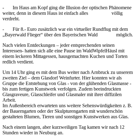
- Im Haus am Kopf ging die Illusion der optischen Phänomene
weiter, denn in diesem Haus ist einfach alles völlig
verdreht.
- Für 8.- Euro zusätzlich war ein virtueller Rundflug mit dem
„Bayerwald Flieger“ über den Bayerischen Wald möglich.
Nach vielen Entdeckungen – jeder entsprechenden seinen
Interessen- hatten sich alle eine Pause im WaldWipfelHäusl mit
einem leckeren Mittagessen, hausgemachten Kuchen und Torten
redlich verdient.
Um 14 Uhr ging es mit dem Bus weiter nach Arnbruck zu unserem
zweiten Ziel – dem Glasdorf Weinfurter. Hier konnten wir als
Gruppe die Entstehung von Glas - von der glühenden Glasmasse -
bis zum fertigen Kunstwerk verfolgen. Zudem beeindruckten
Glasgraveure, Glasschleifer und Glasmaler mit ihrer diffizilen
Arbeit.
Im Außenbereich erwarteten uns weitere Sehenswürdigkeiten z. B.
der Bauerngarten oder der Skulpturengarten mit wunderschön
gestalteten Blumen, Tieren und sonstigen Kunstwerken aus Glas.
Nach einem langen, aber kurzweiligen Tag kamen wir nach 12
Stunden wieder in Neuburg an.