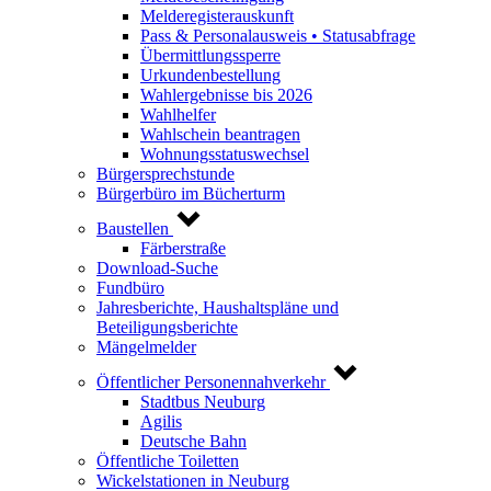
Melderegisterauskunft
Pass & Personalausweis • Statusabfrage
Übermittlungssperre
Urkundenbestellung
Wahlergebnisse bis 2026
Wahlhelfer
Wahlschein beantragen
Wohnungsstatuswechsel
Bürgersprechstunde
Bürgerbüro im Bücherturm
Baustellen
Färberstraße
Download-Suche
Fundbüro
Jahresberichte, Haushaltspläne und
Beteiligungsberichte
Mängelmelder
Öffentlicher Personennahverkehr
Stadtbus Neuburg
Agilis
Deutsche Bahn
Öffentliche Toiletten
Wickelstationen in Neuburg