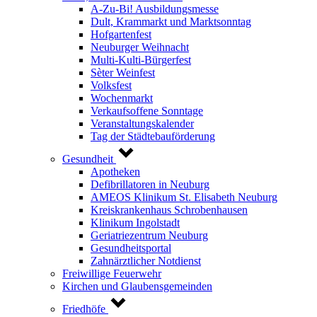
A-Zu-Bi! Ausbildungsmesse
Dult, Krammarkt und Marktsonntag
Hofgartenfest
Neuburger Weihnacht
Multi-Kulti-Bürgerfest
Sèter Weinfest
Volksfest
Wochenmarkt
Verkaufsoffene Sonntage
Veranstaltungskalender
Tag der Städtebauförderung
Gesundheit
Apotheken
Defibrillatoren in Neuburg
AMEOS Klinikum St. Elisabeth Neuburg
Kreiskrankenhaus Schrobenhausen
Klinikum Ingolstadt
Geriatriezentrum Neuburg
Gesundheitsportal
Zahnärztlicher Notdienst
Freiwillige Feuerwehr
Kirchen und Glaubensgemeinden
Friedhöfe