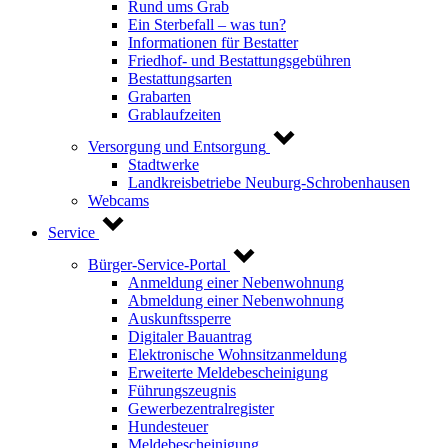
Rund ums Grab
Ein Sterbefall – was tun?
Informationen für Bestatter
Friedhof- und Bestattungsgebühren
Bestattungsarten
Grabarten
Grablaufzeiten
Versorgung und Entsorgung
Stadtwerke
Landkreisbetriebe Neuburg-Schrobenhausen
Webcams
Service
Bürger-Service-Portal
Anmeldung einer Nebenwohnung
Abmeldung einer Nebenwohnung
Auskunftssperre
Digitaler Bauantrag
Elektronische Wohnsitzanmeldung
Erweiterte Meldebescheinigung
Führungszeugnis
Gewerbezentralregister
Hundesteuer
Meldebescheinigung