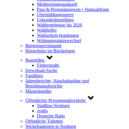
Melderegisterauskunft
Pass & Personalausweis • Statusabfrage
Übermittlungssperre
Urkundenbestellung
Wahlergebnisse bis 2026
Wahlhelfer
Wahlschein beantragen
Wohnungsstatuswechsel
Bürgersprechstunde
Bürgerbüro im Bücherturm
Baustellen
Färberstraße
Download-Suche
Fundbüro
Jahresberichte, Haushaltspläne und
Beteiligungsberichte
Mängelmelder
Öffentlicher Personennahverkehr
Stadtbus Neuburg
Agilis
Deutsche Bahn
Öffentliche Toiletten
Wickelstationen in Neuburg