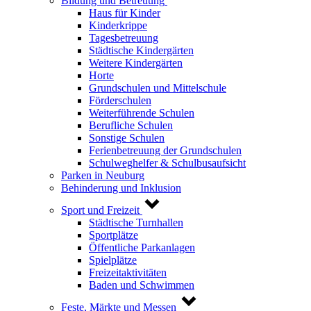
Bildung und Betreuung
Haus für Kinder
Kinderkrippe
Tagesbetreuung
Städtische Kindergärten
Weitere Kindergärten
Horte
Grundschulen und Mittelschule
Förderschulen
Weiterführende Schulen
Berufliche Schulen
Sonstige Schulen
Ferienbetreuung der Grundschulen
Schulweghelfer & Schulbusaufsicht
Parken in Neuburg
Behinderung und Inklusion
Sport und Freizeit
Städtische Turnhallen
Sportplätze
Öffentliche Parkanlagen
Spielplätze
Freizeitaktivitäten
Baden und Schwimmen
Feste, Märkte und Messen