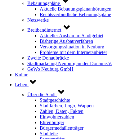
Bebauungspläne
Aktuelle Bebauungsplananhörungen
Rechtsverbindliche Bebauungspläne
Netzwerke
Breitbandinternet
Aktueller Ausbau im Stadtgebiet
Bisherige Ausbauverfahren
Versorgungssituation in Neuburg
Probleme mit dem Internetanbieter
Zweite Donaubrücke
Stadtmarketing Neuburg an der Donau e.V.
GeWo Neuburg GmbH
Kultur
Leben
Über die Stadt
Stadtgeschichte
Stadtfarben, Logo, Wappen
Zahlen, Daten, Fakten
Einwohnerzahlen
Ehrenbürger
Bürgermedaillenträger
Stadtteile