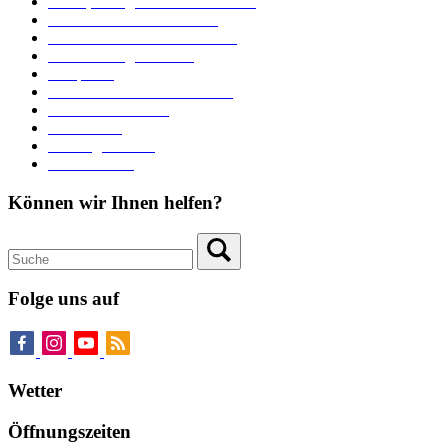
Ämter, Sachgebiete und Betriebe
Downloads und Formulare
Unterkünfte und Gastronomie
Veranstaltungskalender
Parkplätze
Stadtbücherei im Bücherturm
Heiraten in Neuburg
Stadttheater
Zahlungsverkehr
Pressebereich
Können wir Ihnen helfen?
Folge uns auf
Wetter
Öffnungszeiten