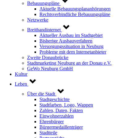
Bebauungspläne
Aktuelle Bebauungsplananhörungen
Rechtsverbindliche Bebauungspläne
Netzwerke
Breitbandinternet
Aktueller Ausbau im Stadtgebiet
Bisherige Ausbauverfahren
Versorgungssituation in Neuburg
Probleme mit dem Internetanbieter
Zweite Donaubrücke
Stadtmarketing Neuburg an der Donau e.V.
GeWo Neuburg GmbH
Kultur
Leben
Über die Stadt
Stadtgeschichte
Stadtfarben, Logo, Wappen
Zahlen, Daten, Fakten
Einwohnerzahlen
Ehrenbürger
Bürgermedaillenträger
Stadtteile