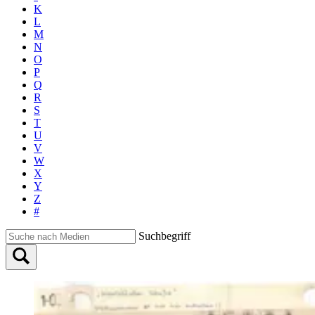
K
L
M
N
O
P
Q
R
S
T
U
V
W
X
Y
Z
#
Suchbegriff