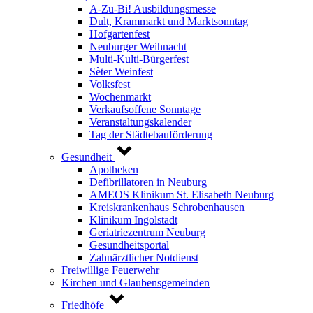
A-Zu-Bi! Ausbildungsmesse
Dult, Krammarkt und Marktsonntag
Hofgartenfest
Neuburger Weihnacht
Multi-Kulti-Bürgerfest
Sèter Weinfest
Volksfest
Wochenmarkt
Verkaufsoffene Sonntage
Veranstaltungskalender
Tag der Städtebauförderung
Gesundheit
Apotheken
Defibrillatoren in Neuburg
AMEOS Klinikum St. Elisabeth Neuburg
Kreiskrankenhaus Schrobenhausen
Klinikum Ingolstadt
Geriatriezentrum Neuburg
Gesundheitsportal
Zahnärztlicher Notdienst
Freiwillige Feuerwehr
Kirchen und Glaubensgemeinden
Friedhöfe