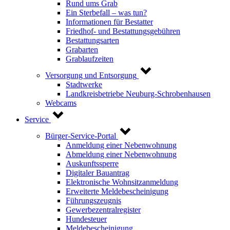
Rund ums Grab
Ein Sterbefall – was tun?
Informationen für Bestatter
Friedhof- und Bestattungsgebühren
Bestattungsarten
Grabarten
Grablaufzeiten
Versorgung und Entsorgung
Stadtwerke
Landkreisbetriebe Neuburg-Schrobenhausen
Webcams
Service
Bürger-Service-Portal
Anmeldung einer Nebenwohnung
Abmeldung einer Nebenwohnung
Auskunftssperre
Digitaler Bauantrag
Elektronische Wohnsitzanmeldung
Erweiterte Meldebescheinigung
Führungszeugnis
Gewerbezentralregister
Hundesteuer
Meldebescheinigung