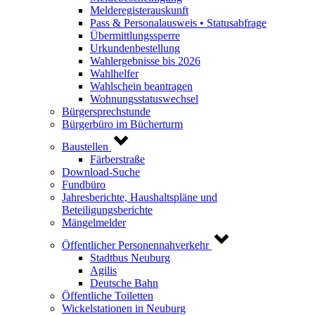
Melderegisterauskunft
Pass & Personalausweis • Statusabfrage
Übermittlungssperre
Urkundenbestellung
Wahlergebnisse bis 2026
Wahlhelfer
Wahlschein beantragen
Wohnungsstatuswechsel
Bürgersprechstunde
Bürgerbüro im Bücherturm
Baustellen
Färberstraße
Download-Suche
Fundbüro
Jahresberichte, Haushaltspläne und
Beteiligungsberichte
Mängelmelder
Öffentlicher Personennahverkehr
Stadtbus Neuburg
Agilis
Deutsche Bahn
Öffentliche Toiletten
Wickelstationen in Neuburg