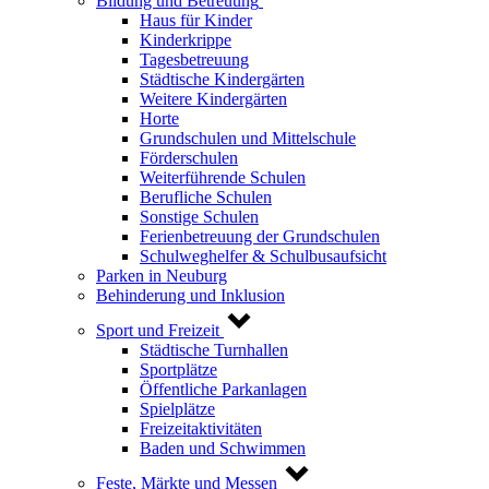
Bildung und Betreuung
Haus für Kinder
Kinderkrippe
Tagesbetreuung
Städtische Kindergärten
Weitere Kindergärten
Horte
Grundschulen und Mittelschule
Förderschulen
Weiterführende Schulen
Berufliche Schulen
Sonstige Schulen
Ferienbetreuung der Grundschulen
Schulweghelfer & Schulbusaufsicht
Parken in Neuburg
Behinderung und Inklusion
Sport und Freizeit
Städtische Turnhallen
Sportplätze
Öffentliche Parkanlagen
Spielplätze
Freizeitaktivitäten
Baden und Schwimmen
Feste, Märkte und Messen