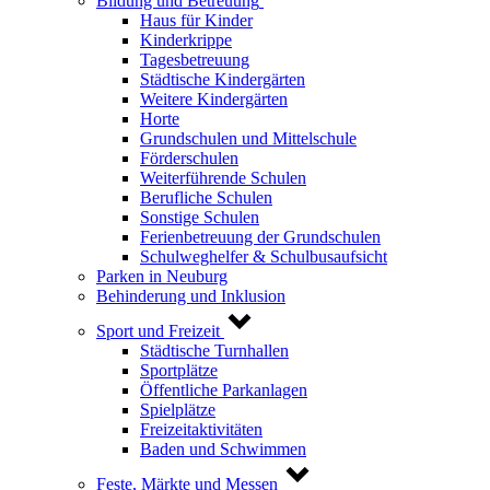
Bildung und Betreuung
Haus für Kinder
Kinderkrippe
Tagesbetreuung
Städtische Kindergärten
Weitere Kindergärten
Horte
Grundschulen und Mittelschule
Förderschulen
Weiterführende Schulen
Berufliche Schulen
Sonstige Schulen
Ferienbetreuung der Grundschulen
Schulweghelfer & Schulbusaufsicht
Parken in Neuburg
Behinderung und Inklusion
Sport und Freizeit
Städtische Turnhallen
Sportplätze
Öffentliche Parkanlagen
Spielplätze
Freizeitaktivitäten
Baden und Schwimmen
Feste, Märkte und Messen