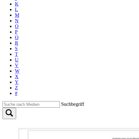
K
L
M
N
O
P
Q
R
S
T
U
V
W
X
Y
Z
#
Suchbegriff