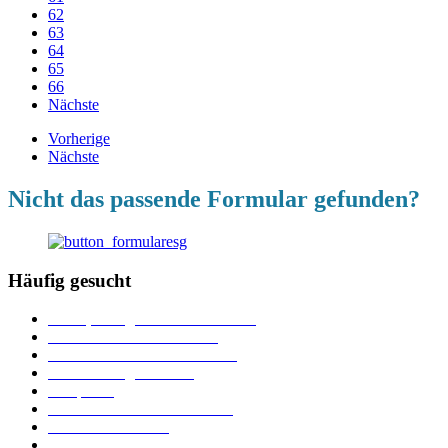
62
63
64
65
66
Nächste
Vorherige
Nächste
Nicht das passende Formular gefunden?
Häufig gesucht
Ämter, Sachgebiete und Betriebe
Downloads und Formulare
Unterkünfte und Gastronomie
Veranstaltungskalender
Parkplätze
Stadtbücherei im Bücherturm
Heiraten in Neuburg
Stadttheater