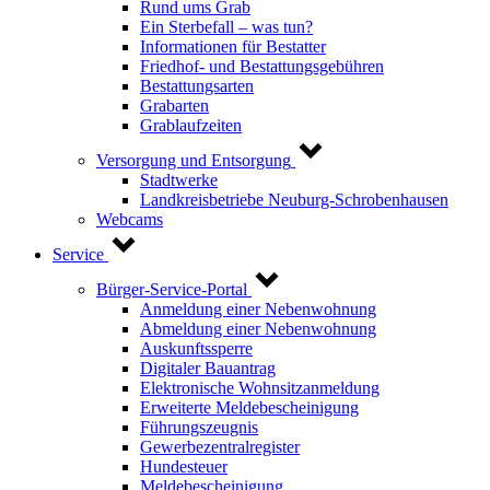
Rund ums Grab
Ein Sterbefall – was tun?
Informationen für Bestatter
Friedhof- und Bestattungsgebühren
Bestattungsarten
Grabarten
Grablaufzeiten
Versorgung und Entsorgung
Stadtwerke
Landkreisbetriebe Neuburg-Schrobenhausen
Webcams
Service
Bürger-Service-Portal
Anmeldung einer Nebenwohnung
Abmeldung einer Nebenwohnung
Auskunftssperre
Digitaler Bauantrag
Elektronische Wohnsitzanmeldung
Erweiterte Meldebescheinigung
Führungszeugnis
Gewerbezentralregister
Hundesteuer
Meldebescheinigung