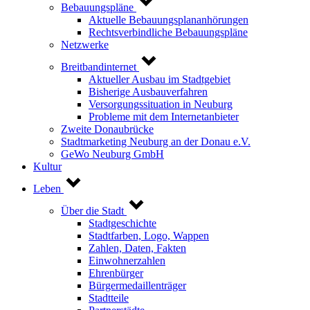
Bebauungspläne
Aktuelle Bebauungsplananhörungen
Rechtsverbindliche Bebauungspläne
Netzwerke
Breitbandinternet
Aktueller Ausbau im Stadtgebiet
Bisherige Ausbauverfahren
Versorgungssituation in Neuburg
Probleme mit dem Internetanbieter
Zweite Donaubrücke
Stadtmarketing Neuburg an der Donau e.V.
GeWo Neuburg GmbH
Kultur
Leben
Über die Stadt
Stadtgeschichte
Stadtfarben, Logo, Wappen
Zahlen, Daten, Fakten
Einwohnerzahlen
Ehrenbürger
Bürgermedaillenträger
Stadtteile