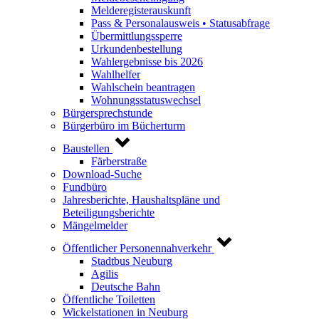
Melderegisterauskunft
Pass & Personalausweis • Statusabfrage
Übermittlungssperre
Urkundenbestellung
Wahlergebnisse bis 2026
Wahlhelfer
Wahlschein beantragen
Wohnungsstatuswechsel
Bürgersprechstunde
Bürgerbüro im Bücherturm
Baustellen
Färberstraße
Download-Suche
Fundbüro
Jahresberichte, Haushaltspläne und
Beteiligungsberichte
Mängelmelder
Öffentlicher Personennahverkehr
Stadtbus Neuburg
Agilis
Deutsche Bahn
Öffentliche Toiletten
Wickelstationen in Neuburg