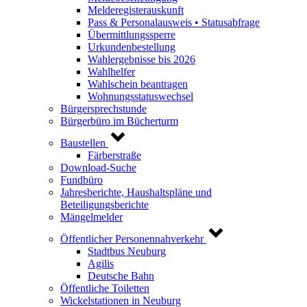
Melderegisterauskunft
Pass & Personalausweis • Statusabfrage
Übermittlungssperre
Urkundenbestellung
Wahlergebnisse bis 2026
Wahlhelfer
Wahlschein beantragen
Wohnungsstatuswechsel
Bürgersprechstunde
Bürgerbüro im Bücherturm
Baustellen
Färberstraße
Download-Suche
Fundbüro
Jahresberichte, Haushaltspläne und
Beteiligungsberichte
Mängelmelder
Öffentlicher Personennahverkehr
Stadtbus Neuburg
Agilis
Deutsche Bahn
Öffentliche Toiletten
Wickelstationen in Neuburg