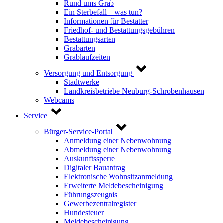
Rund ums Grab
Ein Sterbefall – was tun?
Informationen für Bestatter
Friedhof- und Bestattungsgebühren
Bestattungsarten
Grabarten
Grablaufzeiten
Versorgung und Entsorgung
Stadtwerke
Landkreisbetriebe Neuburg-Schrobenhausen
Webcams
Service
Bürger-Service-Portal
Anmeldung einer Nebenwohnung
Abmeldung einer Nebenwohnung
Auskunftssperre
Digitaler Bauantrag
Elektronische Wohnsitzanmeldung
Erweiterte Meldebescheinigung
Führungszeugnis
Gewerbezentralregister
Hundesteuer
Meldebescheinigung