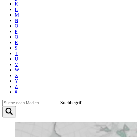
K
L
M
N
O
P
Q
R
S
T
U
V
W
X
Y
Z
#
Suchbegriff