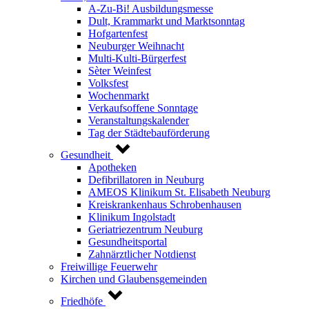
A-Zu-Bi! Ausbildungsmesse
Dult, Krammarkt und Marktsonntag
Hofgartenfest
Neuburger Weihnacht
Multi-Kulti-Bürgerfest
Sèter Weinfest
Volksfest
Wochenmarkt
Verkaufsoffene Sonntage
Veranstaltungskalender
Tag der Städtebauförderung
Gesundheit
Apotheken
Defibrillatoren in Neuburg
AMEOS Klinikum St. Elisabeth Neuburg
Kreiskrankenhaus Schrobenhausen
Klinikum Ingolstadt
Geriatriezentrum Neuburg
Gesundheitsportal
Zahnärztlicher Notdienst
Freiwillige Feuerwehr
Kirchen und Glaubensgemeinden
Friedhöfe