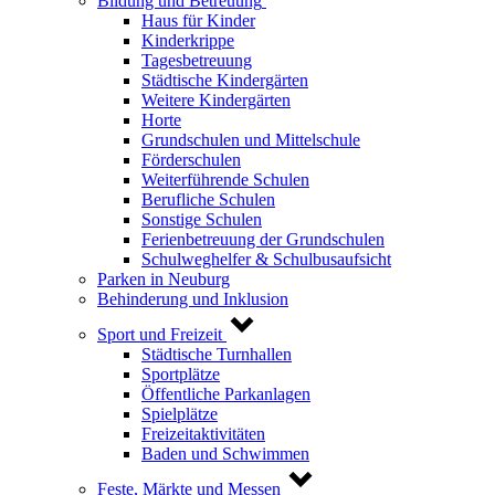
Bildung und Betreuung
Haus für Kinder
Kinderkrippe
Tagesbetreuung
Städtische Kindergärten
Weitere Kindergärten
Horte
Grundschulen und Mittelschule
Förderschulen
Weiterführende Schulen
Berufliche Schulen
Sonstige Schulen
Ferienbetreuung der Grundschulen
Schulweghelfer & Schulbusaufsicht
Parken in Neuburg
Behinderung und Inklusion
Sport und Freizeit
Städtische Turnhallen
Sportplätze
Öffentliche Parkanlagen
Spielplätze
Freizeitaktivitäten
Baden und Schwimmen
Feste, Märkte und Messen