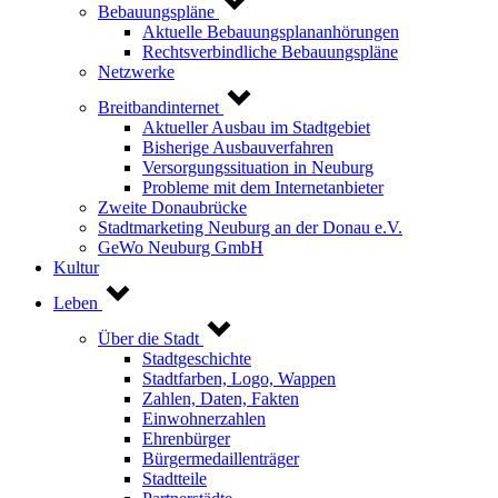
Bebauungspläne
Aktuelle Bebauungsplananhörungen
Rechtsverbindliche Bebauungspläne
Netzwerke
Breitbandinternet
Aktueller Ausbau im Stadtgebiet
Bisherige Ausbauverfahren
Versorgungssituation in Neuburg
Probleme mit dem Internetanbieter
Zweite Donaubrücke
Stadtmarketing Neuburg an der Donau e.V.
GeWo Neuburg GmbH
Kultur
Leben
Über die Stadt
Stadtgeschichte
Stadtfarben, Logo, Wappen
Zahlen, Daten, Fakten
Einwohnerzahlen
Ehrenbürger
Bürgermedaillenträger
Stadtteile