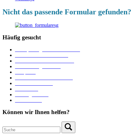
Nicht das passende Formular gefunden?
Häufig gesucht
Ämter, Sachgebiete und Betriebe
Downloads und Formulare
Unterkünfte und Gastronomie
Veranstaltungskalender
Parkplätze
Stadtbücherei im Bücherturm
Heiraten in Neuburg
Stadttheater
Zahlungsverkehr
Pressebereich
Können wir Ihnen helfen?