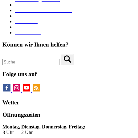
Parkplätze
Stadtbücherei im Bücherturm
Heiraten in Neuburg
Stadttheater
Zahlungsverkehr
Pressebereich
Können wir Ihnen helfen?
Folge uns auf
Wetter
Öffnungszeiten
Montag, Dienstag, Donnerstag, Freitag:
8 Uhr – 12 Uhr