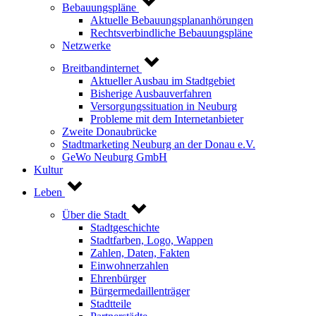
Bebauungspläne
Aktuelle Bebauungsplananhörungen
Rechtsverbindliche Bebauungspläne
Netzwerke
Breitbandinternet
Aktueller Ausbau im Stadtgebiet
Bisherige Ausbauverfahren
Versorgungssituation in Neuburg
Probleme mit dem Internetanbieter
Zweite Donaubrücke
Stadtmarketing Neuburg an der Donau e.V.
GeWo Neuburg GmbH
Kultur
Leben
Über die Stadt
Stadtgeschichte
Stadtfarben, Logo, Wappen
Zahlen, Daten, Fakten
Einwohnerzahlen
Ehrenbürger
Bürgermedaillenträger
Stadtteile