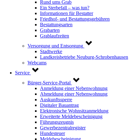
Rund ums Grab
Ein Sterbefall – was tun?
Informationen für Bestatter
Friedhof- und Bestattungsgebühren
Bestattungsarten
Grabarten
Grablaufzeiten
Versorgung und Entsorgung
Stadtwerke
Landkreisbetriebe Neuburg-Schrobenhausen
Webcams
Service
Bürger-Service-Portal
Anmeldung einer Nebenwohnung
Abmeldung einer Nebenwohnung
Auskunftssperre
Digitaler Bauantrag
Elektronische Wohnsitzanmeldung
Erweiterte Meldebescheinigung
Führungszeugnis
Gewerbezentralregister
Hundesteuer
Meldebescheinigung