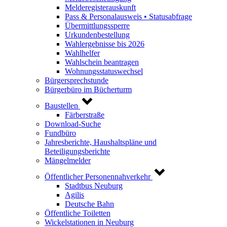
Melderegisterauskunft
Pass & Personalausweis • Statusabfrage
Übermittlungssperre
Urkundenbestellung
Wahlergebnisse bis 2026
Wahlhelfer
Wahlschein beantragen
Wohnungsstatuswechsel
Bürgersprechstunde
Bürgerbüro im Bücherturm
Baustellen
Färberstraße
Download-Suche
Fundbüro
Jahresberichte, Haushaltspläne und
Beteiligungsberichte
Mängelmelder
Öffentlicher Personennahverkehr
Stadtbus Neuburg
Agilis
Deutsche Bahn
Öffentliche Toiletten
Wickelstationen in Neuburg