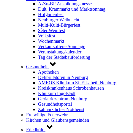
A-Zu-Bi! Ausbildungsmesse
Dult, Krammarkt und Marktsonntag
Hofgartenfest
Neuburger Weihnacht
Multi-Kulti-Bürgerfest
Sèter Weinfest
Volksfest
Wochenmarkt
Verkaufsoffene Sonntage
Veranstaltungskalender
Tag der Städtebauförderung
Gesundheit
Apotheken
Defibrillatoren in Neuburg
AMEOS Klinikum St. Elisabeth Neuburg
Kreiskrankenhaus Schrobenhausen
Klinikum Ingolstadt
Geriatriezentrum Neuburg
Gesundheitsportal
Zahnärztlicher Notdienst
Freiwillige Feuerwehr
Kirchen und Glaubensgemeinden
Friedhöfe