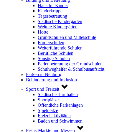
Bildung und Betreuung
Haus für Kinder
Kinderkrippe
Tagesbetreuung
Städtische Kindergärten
Weitere Kindergärten
Horte
Grundschulen und Mittelschule
Förderschulen
Weiterführende Schulen
Berufliche Schulen
Sonstige Schulen
Ferienbetreuung der Grundschulen
Schulweghelfer & Schulbusaufsicht
Parken in Neuburg
Behinderung und Inklusion
Sport und Freizeit
Städtische Turnhallen
Sportplätze
Öffentliche Parkanlagen
Spielplätze
Freizeitaktivitäten
Baden und Schwimmen
Feste, Märkte und Messen