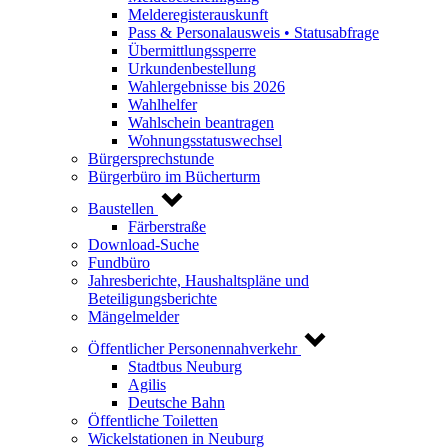
Melderegisterauskunft
Pass & Personalausweis • Statusabfrage
Übermittlungssperre
Urkundenbestellung
Wahlergebnisse bis 2026
Wahlhelfer
Wahlschein beantragen
Wohnungsstatuswechsel
Bürgersprechstunde
Bürgerbüro im Bücherturm
Baustellen
Färberstraße
Download-Suche
Fundbüro
Jahresberichte, Haushaltspläne und
Beteiligungsberichte
Mängelmelder
Öffentlicher Personennahverkehr
Stadtbus Neuburg
Agilis
Deutsche Bahn
Öffentliche Toiletten
Wickelstationen in Neuburg