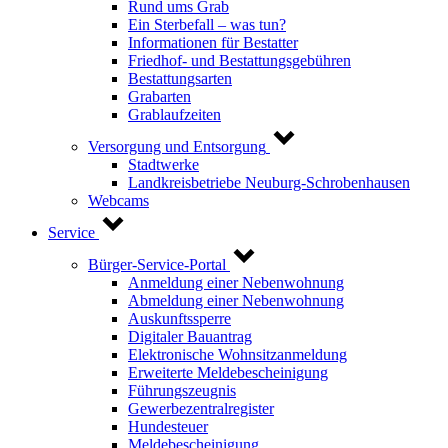
Rund ums Grab
Ein Sterbefall – was tun?
Informationen für Bestatter
Friedhof- und Bestattungsgebühren
Bestattungsarten
Grabarten
Grablaufzeiten
Versorgung und Entsorgung
Stadtwerke
Landkreisbetriebe Neuburg-Schrobenhausen
Webcams
Service
Bürger-Service-Portal
Anmeldung einer Nebenwohnung
Abmeldung einer Nebenwohnung
Auskunftssperre
Digitaler Bauantrag
Elektronische Wohnsitzanmeldung
Erweiterte Meldebescheinigung
Führungszeugnis
Gewerbezentralregister
Hundesteuer
Meldebescheinigung