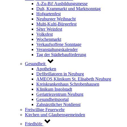
A-Zu-Bi! Ausbildungsmesse
Dult, Krammarkt und Marktsonntag
Hofgartenfest
Neuburger Weihnacht
Multi-Kulti-Bürgerfest
Sèter Weinfest
Volksfest
Wochenmarkt
Verkaufsoffene Sonntage
Veranstaltungskalender
Tag der Städtebauförderung
Gesundheit
Apotheken
Defibrillatoren in Neuburg
AMEOS Klinikum St. Elisabeth Neuburg
Kreiskrankenhaus Schrobenhausen
Klinikum Ingolstadt
Geriatriezentrum Neuburg
Gesundheitsportal
Zahnärztlicher Notdienst
Freiwillige Feuerwehr
Kirchen und Glaubensgemeinden
Friedhöfe