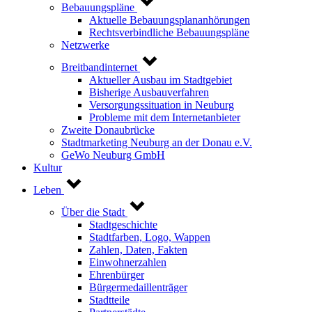
Bebauungspläne
Aktuelle Bebauungsplananhörungen
Rechtsverbindliche Bebauungspläne
Netzwerke
Breitbandinternet
Aktueller Ausbau im Stadtgebiet
Bisherige Ausbauverfahren
Versorgungssituation in Neuburg
Probleme mit dem Internetanbieter
Zweite Donaubrücke
Stadtmarketing Neuburg an der Donau e.V.
GeWo Neuburg GmbH
Kultur
Leben
Über die Stadt
Stadtgeschichte
Stadtfarben, Logo, Wappen
Zahlen, Daten, Fakten
Einwohnerzahlen
Ehrenbürger
Bürgermedaillenträger
Stadtteile