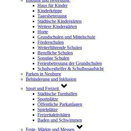
Bildung und Betreuung
Haus für Kinder
Kinderkrippe
Tagesbetreuung
Städtische Kindergärten
Weitere Kindergärten
Horte
Grundschulen und Mittelschule
Förderschulen
Weiterführende Schulen
Berufliche Schulen
Sonstige Schulen
Ferienbetreuung der Grundschulen
Schulweghelfer & Schulbusaufsicht
Parken in Neuburg
Behinderung und Inklusion
Sport und Freizeit
Städtische Turnhallen
Sportplätze
Öffentliche Parkanlagen
Spielplätze
Freizeitaktivitäten
Baden und Schwimmen
Feste, Märkte und Messen