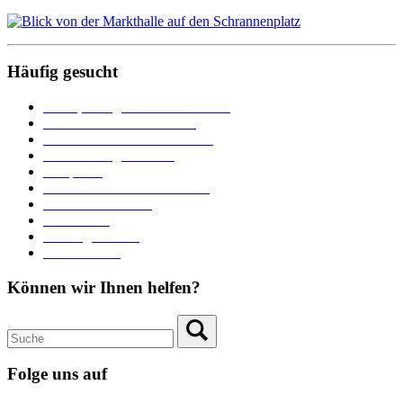
Häufig gesucht
Ämter, Sachgebiete und Betriebe
Downloads und Formulare
Unterkünfte und Gastronomie
Veranstaltungskalender
Parkplätze
Stadtbücherei im Bücherturm
Heiraten in Neuburg
Stadttheater
Zahlungsverkehr
Pressebereich
Können wir Ihnen helfen?
Folge uns auf