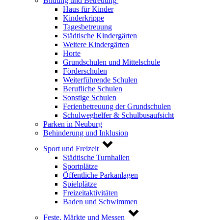
Bildung und Betreuung
Haus für Kinder
Kinderkrippe
Tagesbetreuung
Städtische Kindergärten
Weitere Kindergärten
Horte
Grundschulen und Mittelschule
Förderschulen
Weiterführende Schulen
Berufliche Schulen
Sonstige Schulen
Ferienbetreuung der Grundschulen
Schulweghelfer & Schulbusaufsicht
Parken in Neuburg
Behinderung und Inklusion
Sport und Freizeit
Städtische Turnhallen
Sportplätze
Öffentliche Parkanlagen
Spielplätze
Freizeitaktivitäten
Baden und Schwimmen
Feste, Märkte und Messen