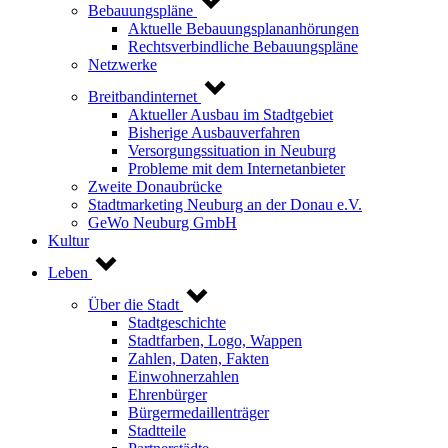
Bebauungspläne
Aktuelle Bebauungsplananhörungen
Rechtsverbindliche Bebauungspläne
Netzwerke
Breitbandinternet
Aktueller Ausbau im Stadtgebiet
Bisherige Ausbauverfahren
Versorgungssituation in Neuburg
Probleme mit dem Internetanbieter
Zweite Donaubrücke
Stadtmarketing Neuburg an der Donau e.V.
GeWo Neuburg GmbH
Kultur
Leben
Über die Stadt
Stadtgeschichte
Stadtfarben, Logo, Wappen
Zahlen, Daten, Fakten
Einwohnerzahlen
Ehrenbürger
Bürgermedaillenträger
Stadtteile