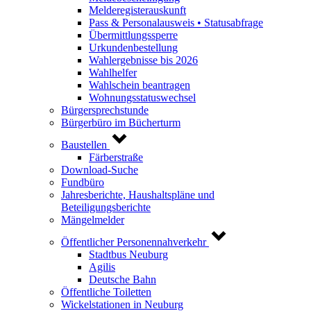
Melderegisterauskunft
Pass & Personalausweis • Statusabfrage
Übermittlungssperre
Urkundenbestellung
Wahlergebnisse bis 2026
Wahlhelfer
Wahlschein beantragen
Wohnungsstatuswechsel
Bürgersprechstunde
Bürgerbüro im Bücherturm
Baustellen
Färberstraße
Download-Suche
Fundbüro
Jahresberichte, Haushaltspläne und
Beteiligungsberichte
Mängelmelder
Öffentlicher Personennahverkehr
Stadtbus Neuburg
Agilis
Deutsche Bahn
Öffentliche Toiletten
Wickelstationen in Neuburg