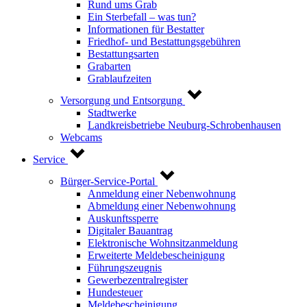
Rund ums Grab
Ein Sterbefall – was tun?
Informationen für Bestatter
Friedhof- und Bestattungsgebühren
Bestattungsarten
Grabarten
Grablaufzeiten
Versorgung und Entsorgung
Stadtwerke
Landkreisbetriebe Neuburg-Schrobenhausen
Webcams
Service
Bürger-Service-Portal
Anmeldung einer Nebenwohnung
Abmeldung einer Nebenwohnung
Auskunftssperre
Digitaler Bauantrag
Elektronische Wohnsitzanmeldung
Erweiterte Meldebescheinigung
Führungszeugnis
Gewerbezentralregister
Hundesteuer
Meldebescheinigung