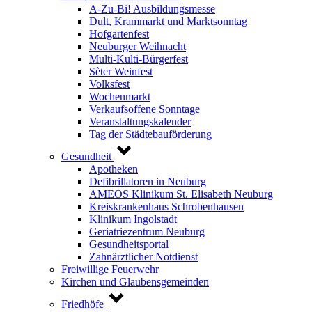
A-Zu-Bi! Ausbildungsmesse
Dult, Krammarkt und Marktsonntag
Hofgartenfest
Neuburger Weihnacht
Multi-Kulti-Bürgerfest
Sèter Weinfest
Volksfest
Wochenmarkt
Verkaufsoffene Sonntage
Veranstaltungskalender
Tag der Städtebauförderung
Gesundheit
Apotheken
Defibrillatoren in Neuburg
AMEOS Klinikum St. Elisabeth Neuburg
Kreiskrankenhaus Schrobenhausen
Klinikum Ingolstadt
Geriatriezentrum Neuburg
Gesundheitsportal
Zahnärztlicher Notdienst
Freiwillige Feuerwehr
Kirchen und Glaubensgemeinden
Friedhöfe