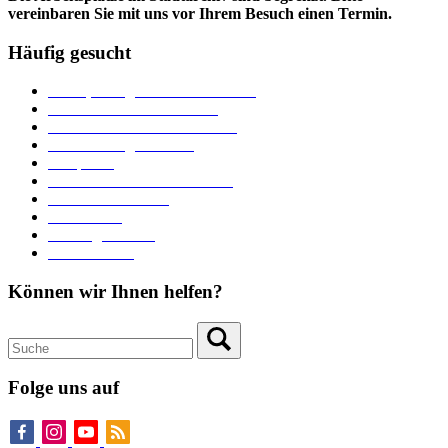
vereinbaren Sie mit uns vor Ihrem Besuch einen Termin.
Häufig gesucht
Ämter, Sachgebiete und Betriebe
Downloads und Formulare
Unterkünfte und Gastronomie
Veranstaltungskalender
Parkplätze
Stadtbücherei im Bücherturm
Heiraten in Neuburg
Stadttheater
Zahlungsverkehr
Pressebereich
Können wir Ihnen helfen?
Folge uns auf