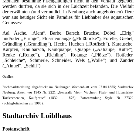
Monaten bestimmte Fischgattungen nicht in den Verkauf gegeben
werden durften, da sie sich in der Laichzeit befanden. Die Vielfalt
der erwähnten (und vermutlich in Neuburg auch angebotenen) Tiere
war aus heutiger Sicht ein Paradies für Liebhaber des aquatischen
Genusses:
Aal, Äsche, „Alent“, Barbe, Barsch, Brachse, Döbel, „Elrig“
und/oder „Elringe“, Flussneunauge („Flußbricke“), Forelle, Giebel,
Gründling („Grundling“), Hecht, Huchen („Rotfisch“), Karausche,
Karpfen, Kaulbarsch, Kaulquappe, Quappe („Aalraupe, Rutte“),
Renke („Renge“), „Richling“, Rotauge („Plötze“), Rotfeder,
„Schleiche“, Schmerle, Schneider, Wels („Wolle“) und Zander
(„Ainuel“, „Schill“).
Quellen:
Fischmarktordnung abgedruckt im Neuburger Wochenblatt vom 07.04.1855; Stadtarchiv
Neuburg: Akten vor 1945 Nr. 2221 „Generalia Vieh-, Wochen-, Fisch- und Holzmärkte,
Torfstechereien, Kaufpreise“ (1832 – 1876); Fotosammlung Sayle Nr. 27322
(Schlagbrückchen um 1900).
Stadtarchiv Loiblhaus
Postanschrift