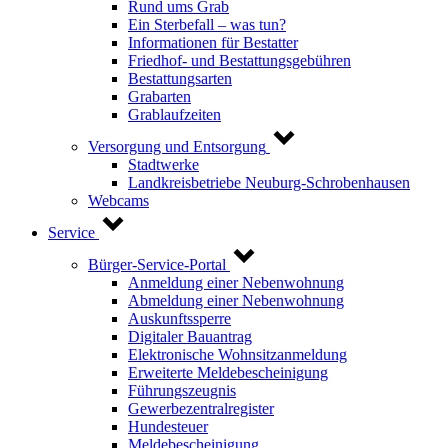
Rund ums Grab
Ein Sterbefall – was tun?
Informationen für Bestatter
Friedhof- und Bestattungsgebühren
Bestattungsarten
Grabarten
Grablaufzeiten
Versorgung und Entsorgung
Stadtwerke
Landkreisbetriebe Neuburg-Schrobenhausen
Webcams
Service
Bürger-Service-Portal
Anmeldung einer Nebenwohnung
Abmeldung einer Nebenwohnung
Auskunftssperre
Digitaler Bauantrag
Elektronische Wohnsitzanmeldung
Erweiterte Meldebescheinigung
Führungszeugnis
Gewerbezentralregister
Hundesteuer
Meldebescheinigung