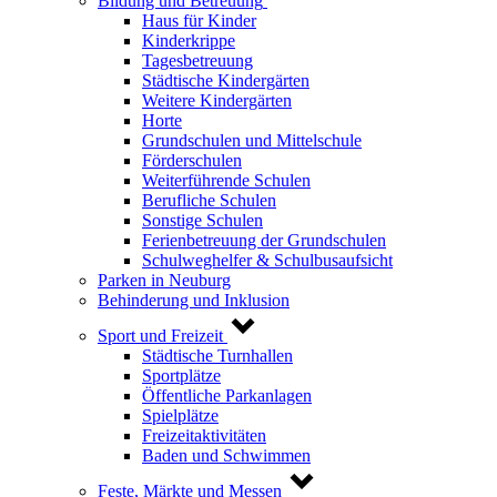
Bildung und Betreuung
Haus für Kinder
Kinderkrippe
Tagesbetreuung
Städtische Kindergärten
Weitere Kindergärten
Horte
Grundschulen und Mittelschule
Förderschulen
Weiterführende Schulen
Berufliche Schulen
Sonstige Schulen
Ferienbetreuung der Grundschulen
Schulweghelfer & Schulbusaufsicht
Parken in Neuburg
Behinderung und Inklusion
Sport und Freizeit
Städtische Turnhallen
Sportplätze
Öffentliche Parkanlagen
Spielplätze
Freizeitaktivitäten
Baden und Schwimmen
Feste, Märkte und Messen