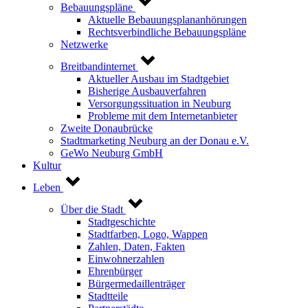
Bebauungspläne
Aktuelle Bebauungsplananhörungen
Rechtsverbindliche Bebauungspläne
Netzwerke
Breitbandinternet
Aktueller Ausbau im Stadtgebiet
Bisherige Ausbauverfahren
Versorgungssituation in Neuburg
Probleme mit dem Internetanbieter
Zweite Donaubrücke
Stadtmarketing Neuburg an der Donau e.V.
GeWo Neuburg GmbH
Kultur
Leben
Über die Stadt
Stadtgeschichte
Stadtfarben, Logo, Wappen
Zahlen, Daten, Fakten
Einwohnerzahlen
Ehrenbürger
Bürgermedaillenträger
Stadtteile