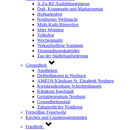
A-Zu-Bi! Ausbildungsmesse
Dult, Krammarkt und Marktsonntag
Hofgartenfest
Neuburger Weihnacht
Multi-Kulti-Bürgerfest
Sèter Weinfest
Volksfest
Wochenmarkt
Verkaufsoffene Sonntage
Veranstaltungskalender
Tag der Städtebauförderung
Gesundheit
Apotheken
Defibrillatoren in Neuburg
AMEOS Klinikum St. Elisabeth Neuburg
Kreiskrankenhaus Schrobenhausen
Klinikum Ingolstadt
Geriatriezentrum Neuburg
Gesundheitsportal
Zahnärztlicher Notdienst
Freiwillige Feuerwehr
Kirchen und Glaubensgemeinden
Friedhöfe