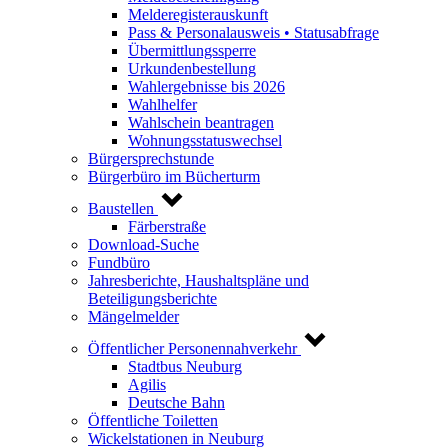
Melderegisterauskunft
Pass & Personalausweis • Statusabfrage
Übermittlungssperre
Urkundenbestellung
Wahlergebnisse bis 2026
Wahlhelfer
Wahlschein beantragen
Wohnungsstatuswechsel
Bürgersprechstunde
Bürgerbüro im Bücherturm
Baustellen
Färberstraße
Download-Suche
Fundbüro
Jahresberichte, Haushaltspläne und
Beteiligungsberichte
Mängelmelder
Öffentlicher Personennahverkehr
Stadtbus Neuburg
Agilis
Deutsche Bahn
Öffentliche Toiletten
Wickelstationen in Neuburg