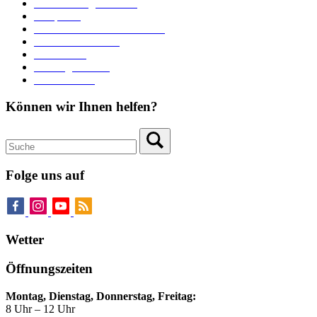
Veranstaltungskalender
Parkplätze
Stadtbücherei im Bücherturm
Heiraten in Neuburg
Stadttheater
Zahlungsverkehr
Pressebereich
Können wir Ihnen helfen?
Folge uns auf
Wetter
Öffnungszeiten
Montag, Dienstag, Donnerstag, Freitag:
8 Uhr – 12 Uhr