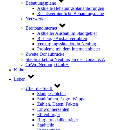
Bebauungspläne
Aktuelle Bebauungsplananhörungen
Rechtsverbindliche Bebauungspläne
Netzwerke
Breitbandinternet
Aktueller Ausbau im Stadtgebiet
Bisherige Ausbauverfahren
Versorgungssituation in Neuburg
Probleme mit dem Internetanbieter
Zweite Donaubrücke
Stadtmarketing Neuburg an der Donau e.V.
GeWo Neuburg GmbH
Kultur
Leben
Über die Stadt
Stadtgeschichte
Stadtfarben, Logo, Wappen
Zahlen, Daten, Fakten
Einwohnerzahlen
Ehrenbürger
Bürgermedaillenträger
Stadtteile