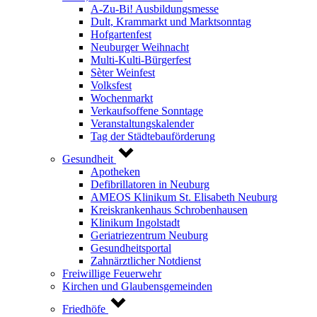
A-Zu-Bi! Ausbildungsmesse
Dult, Krammarkt und Marktsonntag
Hofgartenfest
Neuburger Weihnacht
Multi-Kulti-Bürgerfest
Sèter Weinfest
Volksfest
Wochenmarkt
Verkaufsoffene Sonntage
Veranstaltungskalender
Tag der Städtebauförderung
Gesundheit
Apotheken
Defibrillatoren in Neuburg
AMEOS Klinikum St. Elisabeth Neuburg
Kreiskrankenhaus Schrobenhausen
Klinikum Ingolstadt
Geriatriezentrum Neuburg
Gesundheitsportal
Zahnärztlicher Notdienst
Freiwillige Feuerwehr
Kirchen und Glaubensgemeinden
Friedhöfe