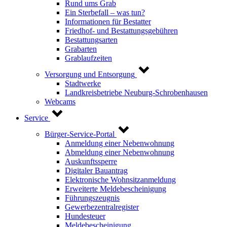
Rund ums Grab
Ein Sterbefall – was tun?
Informationen für Bestatter
Friedhof- und Bestattungsgebühren
Bestattungsarten
Grabarten
Grablaufzeiten
Versorgung und Entsorgung
Stadtwerke
Landkreisbetriebe Neuburg-Schrobenhausen
Webcams
Service
Bürger-Service-Portal
Anmeldung einer Nebenwohnung
Abmeldung einer Nebenwohnung
Auskunftssperre
Digitaler Bauantrag
Elektronische Wohnsitzanmeldung
Erweiterte Meldebescheinigung
Führungszeugnis
Gewerbezentralregister
Hundesteuer
Meldebescheinigung