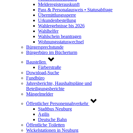
Melderegisterauskunft
Pass & Personalausweis • Statusabfrage
Übermittlungssperre
Urkundenbestellung
Wahlergebnisse bis 2026
Wahlhelfer
Wahlschein beantragen
Wohnungsstatuswechsel
Bürgersprechstunde
Bürgerbüro im Bücherturm
Baustellen
Färberstraße
Download-Suche
Fundbüro
Jahresberichte, Haushaltspläne und
Beteiligungsberichte
Mängelmelder
Öffentlicher Personennahverkehr
Stadtbus Neuburg
Agilis
Deutsche Bahn
Öffentliche Toiletten
Wickelstationen in Neuburg