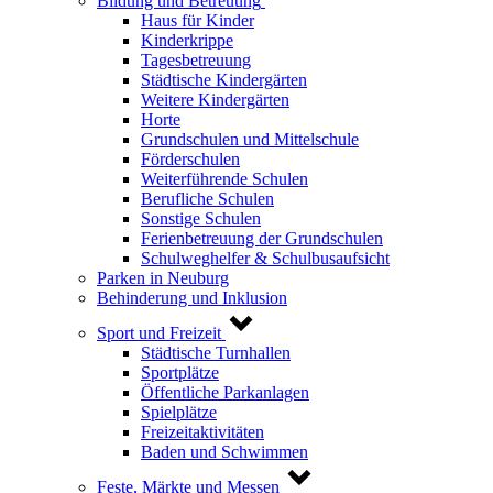
Bildung und Betreuung
Haus für Kinder
Kinderkrippe
Tagesbetreuung
Städtische Kindergärten
Weitere Kindergärten
Horte
Grundschulen und Mittelschule
Förderschulen
Weiterführende Schulen
Berufliche Schulen
Sonstige Schulen
Ferienbetreuung der Grundschulen
Schulweghelfer & Schulbusaufsicht
Parken in Neuburg
Behinderung und Inklusion
Sport und Freizeit
Städtische Turnhallen
Sportplätze
Öffentliche Parkanlagen
Spielplätze
Freizeitaktivitäten
Baden und Schwimmen
Feste, Märkte und Messen