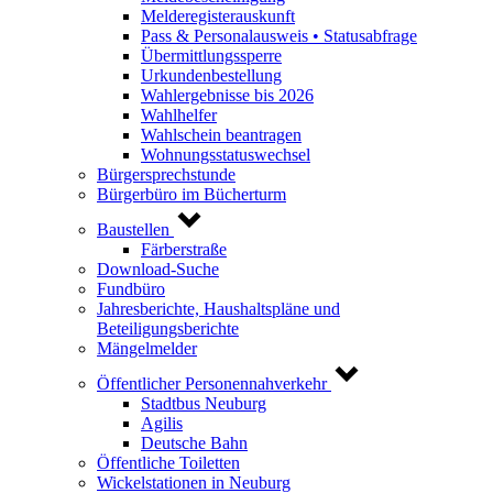
Melderegisterauskunft
Pass & Personalausweis • Statusabfrage
Übermittlungssperre
Urkundenbestellung
Wahlergebnisse bis 2026
Wahlhelfer
Wahlschein beantragen
Wohnungsstatuswechsel
Bürgersprechstunde
Bürgerbüro im Bücherturm
Baustellen
Färberstraße
Download-Suche
Fundbüro
Jahresberichte, Haushaltspläne und
Beteiligungsberichte
Mängelmelder
Öffentlicher Personennahverkehr
Stadtbus Neuburg
Agilis
Deutsche Bahn
Öffentliche Toiletten
Wickelstationen in Neuburg