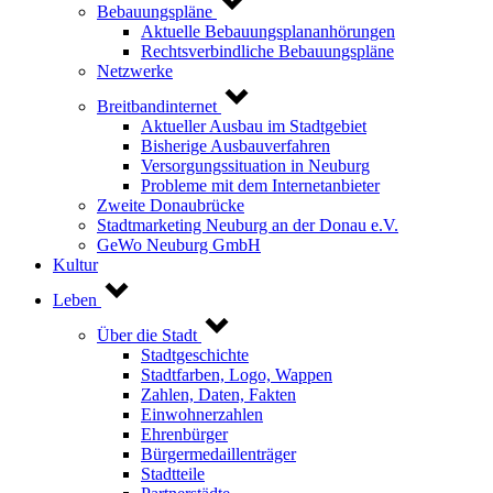
Bebauungspläne
Aktuelle Bebauungsplananhörungen
Rechtsverbindliche Bebauungspläne
Netzwerke
Breitbandinternet
Aktueller Ausbau im Stadtgebiet
Bisherige Ausbauverfahren
Versorgungssituation in Neuburg
Probleme mit dem Internetanbieter
Zweite Donaubrücke
Stadtmarketing Neuburg an der Donau e.V.
GeWo Neuburg GmbH
Kultur
Leben
Über die Stadt
Stadtgeschichte
Stadtfarben, Logo, Wappen
Zahlen, Daten, Fakten
Einwohnerzahlen
Ehrenbürger
Bürgermedaillenträger
Stadtteile