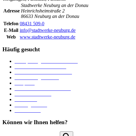
Stadtwerke Neuburg an der Donau
Adresse
Heinrichsheimstraße 2
86633 Neuburg an der Donau
Telefon
08431 509-0
E-Mail
info@stadtwerke-neuburg.de
Web
www.stadtwerke-neuburg.de
Häufig gesucht
Ämter, Sachgebiete und Betriebe
Downloads und Formulare
Unterkünfte und Gastronomie
Veranstaltungskalender
Parkplätze
Stadtbücherei im Bücherturm
Heiraten in Neuburg
Stadttheater
Zahlungsverkehr
Pressebereich
Können wir Ihnen helfen?