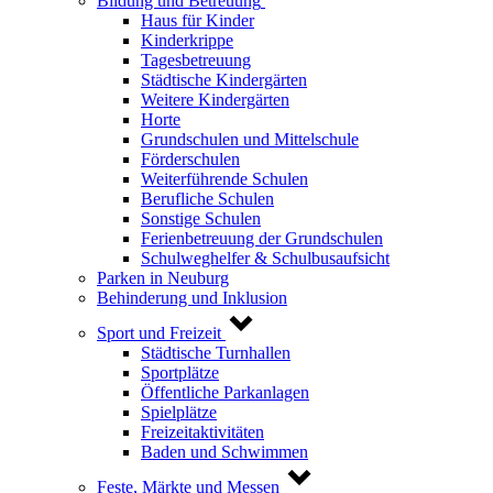
Bildung und Betreuung
Haus für Kinder
Kinderkrippe
Tagesbetreuung
Städtische Kindergärten
Weitere Kindergärten
Horte
Grundschulen und Mittelschule
Förderschulen
Weiterführende Schulen
Berufliche Schulen
Sonstige Schulen
Ferienbetreuung der Grundschulen
Schulweghelfer & Schulbusaufsicht
Parken in Neuburg
Behinderung und Inklusion
Sport und Freizeit
Städtische Turnhallen
Sportplätze
Öffentliche Parkanlagen
Spielplätze
Freizeitaktivitäten
Baden und Schwimmen
Feste, Märkte und Messen