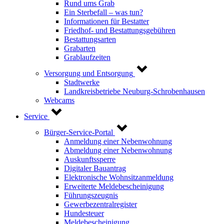
Rund ums Grab
Ein Sterbefall – was tun?
Informationen für Bestatter
Friedhof- und Bestattungsgebühren
Bestattungsarten
Grabarten
Grablaufzeiten
Versorgung und Entsorgung
Stadtwerke
Landkreisbetriebe Neuburg-Schrobenhausen
Webcams
Service
Bürger-Service-Portal
Anmeldung einer Nebenwohnung
Abmeldung einer Nebenwohnung
Auskunftssperre
Digitaler Bauantrag
Elektronische Wohnsitzanmeldung
Erweiterte Meldebescheinigung
Führungszeugnis
Gewerbezentralregister
Hundesteuer
Meldebescheinigung