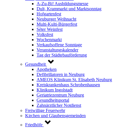
A-Zu-Bi! Ausbildungsmesse
Dult, Krammarkt und Marktsonntag
Hofgartenfest
Neuburger Weihnacht
Multi-Kulti-Bürgerfest
Sèter Weinfest
Volksfest
Wochenmarkt
Verkaufsoffene Sonntage
Veranstaltungskalender
Tag der Städtebauförderung
Gesundheit
Apotheken
Defibrillatoren in Neuburg
AMEOS Klinikum St. Elisabeth Neuburg
Kreiskrankenhaus Schrobenhausen
Klinikum Ingolstadt
Geriatriezentrum Neuburg
Gesundheitsportal
Zahnärztlicher Notdienst
Freiwillige Feuerwehr
Kirchen und Glaubensgemeinden
Friedhöfe