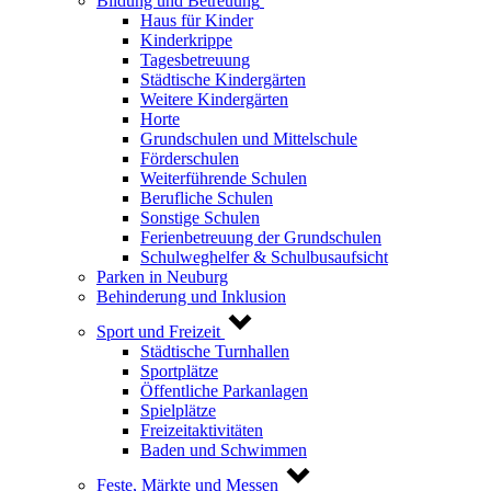
Bildung und Betreuung
Haus für Kinder
Kinderkrippe
Tagesbetreuung
Städtische Kindergärten
Weitere Kindergärten
Horte
Grundschulen und Mittelschule
Förderschulen
Weiterführende Schulen
Berufliche Schulen
Sonstige Schulen
Ferienbetreuung der Grundschulen
Schulweghelfer & Schulbusaufsicht
Parken in Neuburg
Behinderung und Inklusion
Sport und Freizeit
Städtische Turnhallen
Sportplätze
Öffentliche Parkanlagen
Spielplätze
Freizeitaktivitäten
Baden und Schwimmen
Feste, Märkte und Messen