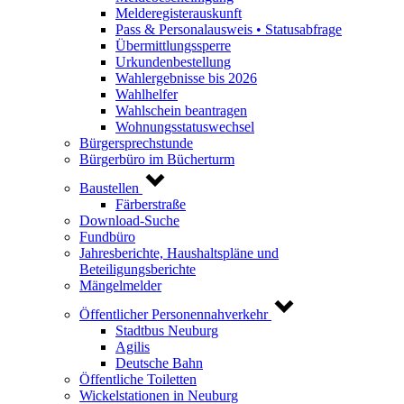
Melderegisterauskunft
Pass & Personalausweis • Statusabfrage
Übermittlungssperre
Urkundenbestellung
Wahlergebnisse bis 2026
Wahlhelfer
Wahlschein beantragen
Wohnungsstatuswechsel
Bürgersprechstunde
Bürgerbüro im Bücherturm
Baustellen
Färberstraße
Download-Suche
Fundbüro
Jahresberichte, Haushaltspläne und
Beteiligungsberichte
Mängelmelder
Öffentlicher Personennahverkehr
Stadtbus Neuburg
Agilis
Deutsche Bahn
Öffentliche Toiletten
Wickelstationen in Neuburg