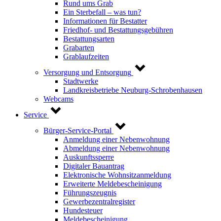
Rund ums Grab
Ein Sterbefall – was tun?
Informationen für Bestatter
Friedhof- und Bestattungsgebühren
Bestattungsarten
Grabarten
Grablaufzeiten
Versorgung und Entsorgung
Stadtwerke
Landkreisbetriebe Neuburg-Schrobenhausen
Webcams
Service
Bürger-Service-Portal
Anmeldung einer Nebenwohnung
Abmeldung einer Nebenwohnung
Auskunftssperre
Digitaler Bauantrag
Elektronische Wohnsitzanmeldung
Erweiterte Meldebescheinigung
Führungszeugnis
Gewerbezentralregister
Hundesteuer
Meldebescheinigung