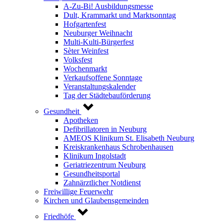
A-Zu-Bi! Ausbildungsmesse
Dult, Krammarkt und Marktsonntag
Hofgartenfest
Neuburger Weihnacht
Multi-Kulti-Bürgerfest
Sèter Weinfest
Volksfest
Wochenmarkt
Verkaufsoffene Sonntage
Veranstaltungskalender
Tag der Städtebauförderung
Gesundheit
Apotheken
Defibrillatoren in Neuburg
AMEOS Klinikum St. Elisabeth Neuburg
Kreiskrankenhaus Schrobenhausen
Klinikum Ingolstadt
Geriatriezentrum Neuburg
Gesundheitsportal
Zahnärztlicher Notdienst
Freiwillige Feuerwehr
Kirchen und Glaubensgemeinden
Friedhöfe