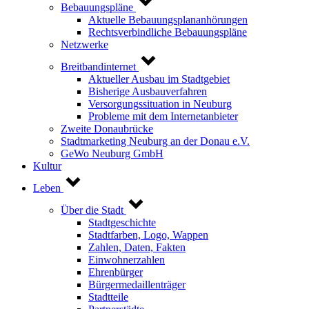
Bebauungspläne
Aktuelle Bebauungsplananhörungen
Rechtsverbindliche Bebauungspläne
Netzwerke
Breitbandinternet
Aktueller Ausbau im Stadtgebiet
Bisherige Ausbauverfahren
Versorgungssituation in Neuburg
Probleme mit dem Internetanbieter
Zweite Donaubrücke
Stadtmarketing Neuburg an der Donau e.V.
GeWo Neuburg GmbH
Kultur
Leben
Über die Stadt
Stadtgeschichte
Stadtfarben, Logo, Wappen
Zahlen, Daten, Fakten
Einwohnerzahlen
Ehrenbürger
Bürgermedaillenträger
Stadtteile