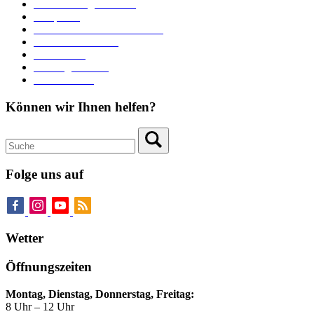
Veranstaltungskalender
Parkplätze
Stadtbücherei im Bücherturm
Heiraten in Neuburg
Stadttheater
Zahlungsverkehr
Pressebereich
Können wir Ihnen helfen?
Folge uns auf
Wetter
Öffnungszeiten
Montag, Dienstag, Donnerstag, Freitag:
8 Uhr – 12 Uhr