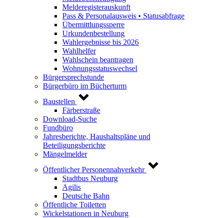
Melderegisterauskunft
Pass & Personalausweis • Statusabfrage
Übermittlungssperre
Urkundenbestellung
Wahlergebnisse bis 2026
Wahlhelfer
Wahlschein beantragen
Wohnungsstatuswechsel
Bürgersprechstunde
Bürgerbüro im Bücherturm
Baustellen
Färberstraße
Download-Suche
Fundbüro
Jahresberichte, Haushaltspläne und
Beteiligungsberichte
Mängelmelder
Öffentlicher Personennahverkehr
Stadtbus Neuburg
Agilis
Deutsche Bahn
Öffentliche Toiletten
Wickelstationen in Neuburg