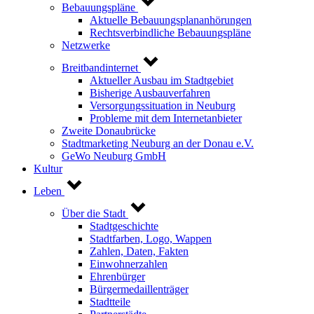
Bebauungspläne
Aktuelle Bebauungsplananhörungen
Rechtsverbindliche Bebauungspläne
Netzwerke
Breitbandinternet
Aktueller Ausbau im Stadtgebiet
Bisherige Ausbauverfahren
Versorgungssituation in Neuburg
Probleme mit dem Internetanbieter
Zweite Donaubrücke
Stadtmarketing Neuburg an der Donau e.V.
GeWo Neuburg GmbH
Kultur
Leben
Über die Stadt
Stadtgeschichte
Stadtfarben, Logo, Wappen
Zahlen, Daten, Fakten
Einwohnerzahlen
Ehrenbürger
Bürgermedaillenträger
Stadtteile