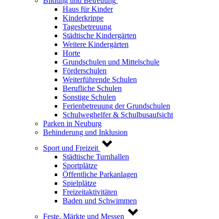
Bildung und Betreuung
Haus für Kinder
Kinderkrippe
Tagesbetreuung
Städtische Kindergärten
Weitere Kindergärten
Horte
Grundschulen und Mittelschule
Förderschulen
Weiterführende Schulen
Berufliche Schulen
Sonstige Schulen
Ferienbetreuung der Grundschulen
Schulweghelfer & Schulbusaufsicht
Parken in Neuburg
Behinderung und Inklusion
Sport und Freizeit
Städtische Turnhallen
Sportplätze
Öffentliche Parkanlagen
Spielplätze
Freizeitaktivitäten
Baden und Schwimmen
Feste, Märkte und Messen