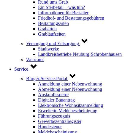
Rund ums Grab
Ein Sterbefall – was tun?
Informationen für Bestatter
Friedhof- und Bestattungsgebühren
Bestattungsarten
Grabarten
Grablaufzeiten
Versorgung und Entsorgung
Stadtwerke
Landkreisbetriebe Neuburg-Schrobenhausen
Webcams
Service
Bürger-Service-Portal
Anmeldung einer Nebenwohnung
Abmeldung einer Nebenwohnung
Auskunftssperre
Digitaler Bauantrag
Elektronische Wohnsitzanmeldung
Erweiterte Meldebescheinigung
Führungszeugnis
Gewerbezentralregister
Hundesteuer
Meldebescheinigung