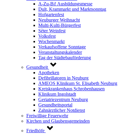
A-Zu-Bi! Ausbildungsmesse
Dult, Krammarkt und Marktsonntag
Hofgartenfest
Neuburger Weihnacht
Multi-Kulti-Bürgerfest
Sèter Weinfest
Volksfest
Wochenmarkt
Verkaufsoffene Sonntage
Veranstaltungskalender
Tag der Städtebauförderung
Gesundheit
Apotheken
Defibrillatoren in Neuburg
AMEOS Klinikum St. Elisabeth Neuburg
Kreiskrankenhaus Schrobenhausen
Klinikum Ingolstadt
Geriatriezentrum Neuburg
Gesundheitsportal
Zahnärztlicher Notdienst
Freiwillige Feuerwehr
Kirchen und Glaubensgemeinden
Friedhöfe