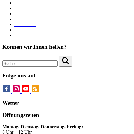
Veranstaltungskalender
Parkplätze
Stadtbücherei im Bücherturm
Heiraten in Neuburg
Stadttheater
Zahlungsverkehr
Pressebereich
Können wir Ihnen helfen?
Folge uns auf
Wetter
Öffnungszeiten
Montag, Dienstag, Donnerstag, Freitag:
8 Uhr – 12 Uhr