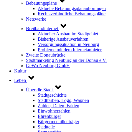
Bebauungspläne
Aktuelle Bebauungsplananhörungen
Rechtsverbindliche Bebauungspläne
Netzwerke
Breitbandinternet
Aktueller Ausbau im Stadtgebiet
Bisherige Ausbauverfahren
Versorgungssituation in Neuburg
Probleme mit dem Internetanbieter
Zweite Donaubrücke
Stadtmarketing Neuburg an der Donau e.V.
GeWo Neuburg GmbH
Kultur
Leben
Über die Stadt
Stadtgeschichte
Stadtfarben, Logo, Wappen
Zahlen, Daten, Fakten
Einwohnerzahlen
Ehrenbürger
Bürgermedaillenträger
Stadtteile