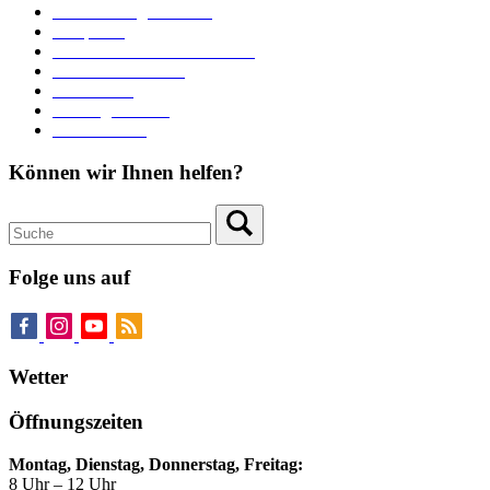
Veranstaltungskalender
Parkplätze
Stadtbücherei im Bücherturm
Heiraten in Neuburg
Stadttheater
Zahlungsverkehr
Pressebereich
Können wir Ihnen helfen?
Folge uns auf
Wetter
Öffnungszeiten
Montag, Dienstag, Donnerstag, Freitag:
8 Uhr – 12 Uhr