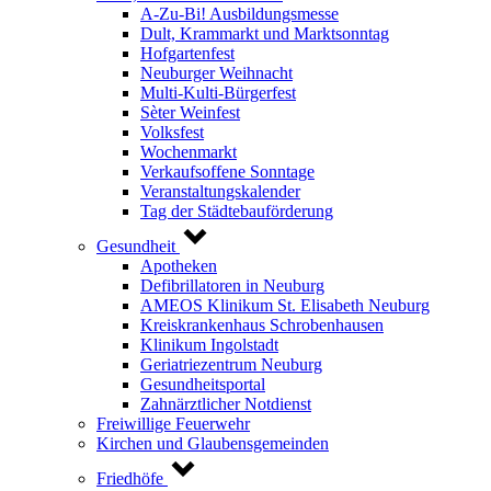
A-Zu-Bi! Ausbildungsmesse
Dult, Krammarkt und Marktsonntag
Hofgartenfest
Neuburger Weihnacht
Multi-Kulti-Bürgerfest
Sèter Weinfest
Volksfest
Wochenmarkt
Verkaufsoffene Sonntage
Veranstaltungskalender
Tag der Städtebauförderung
Gesundheit
Apotheken
Defibrillatoren in Neuburg
AMEOS Klinikum St. Elisabeth Neuburg
Kreiskrankenhaus Schrobenhausen
Klinikum Ingolstadt
Geriatriezentrum Neuburg
Gesundheitsportal
Zahnärztlicher Notdienst
Freiwillige Feuerwehr
Kirchen und Glaubensgemeinden
Friedhöfe