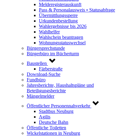
Melderegisterauskunft
Pass & Personalausweis • Statusabfrage
Übermittlungssperre
Urkundenbestellung
Wahlergebnisse bis 2026
Wahlhelfer
Wahlschein beantragen
Wohnungsstatuswechsel
Bürgersprechstunde
Bürgerbüro im Bücherturm
Baustellen
Färberstraße
Download-Suche
Fundbüro
Jahresberichte, Haushaltspläne und
Beteiligungsberichte
Mängelmelder
Öffentlicher Personennahverkehr
Stadtbus Neuburg
Agilis
Deutsche Bahn
Öffentliche Toiletten
Wickelstationen in Neuburg