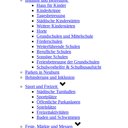
Bildung und Betreuung
Haus für Kinder
Kinderkrippe
Tagesbetreuung
Städtische Kindergärten
Weitere Kindergärten
Horte
Grundschulen und Mittelschule
Förderschulen
Weiterführende Schulen
Berufliche Schulen
Sonstige Schulen
Ferienbetreuung der Grundschulen
Schulweghelfer & Schulbusaufsicht
Parken in Neuburg
Behinderung und Inklusion
Sport und Freizeit
Städtische Turnhallen
Sportplätze
Öffentliche Parkanlagen
Spielplätze
Freizeitaktivitäten
Baden und Schwimmen
Feste, Märkte und Messen