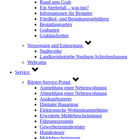
Rund ums Grab
Ein Sterbefall – was tun?
Informationen für Bestatter
Friedhof- und Bestattungsgebühren
Bestattungsarten
Grabarten
Grablaufzeiten
Versorgung und Entsorgung
Stadtwerke
Landkreisbetriebe Neuburg-Schrobenhausen
Webcams
Service
Bürger-Service-Portal
Anmeldung einer Nebenwohnung
Abmeldung einer Nebenwohnung
Auskunftssperre
Digitaler Bauantrag
Elektronische Wohnsitzanmeldung
Erweiterte Meldebescheinigung
Führungszeugnis
Gewerbezentralregister
Hundesteuer
Meldebescheinigung