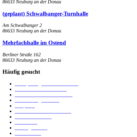
86633 Neuburg an der Donau
(geplant) Schwalbanger-Turnhalle
Am Schwalbanger 2
86633 Neuburg an der Donau
Mehrfachhalle im Ostend
Berliner Straße 162
86633 Neuburg an der Donau
Häufig gesucht
Ämter, Sachgebiete und Betriebe
Downloads und Formulare
Unterkünfte und Gastronomie
Veranstaltungskalender
Parkplätze
Stadtbücherei im Bücherturm
Heiraten in Neuburg
Stadttheater
Zahlungsverkehr
Pressebereich