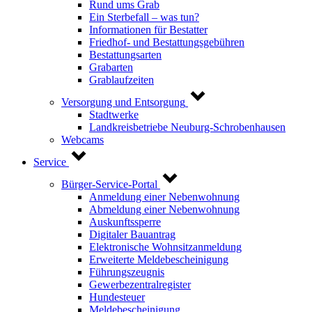
Rund ums Grab
Ein Sterbefall – was tun?
Informationen für Bestatter
Friedhof- und Bestattungsgebühren
Bestattungsarten
Grabarten
Grablaufzeiten
Versorgung und Entsorgung
Stadtwerke
Landkreisbetriebe Neuburg-Schrobenhausen
Webcams
Service
Bürger-Service-Portal
Anmeldung einer Nebenwohnung
Abmeldung einer Nebenwohnung
Auskunftssperre
Digitaler Bauantrag
Elektronische Wohnsitzanmeldung
Erweiterte Meldebescheinigung
Führungszeugnis
Gewerbezentralregister
Hundesteuer
Meldebescheinigung