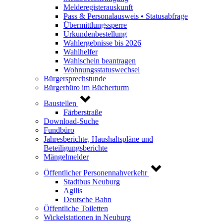
Melderegisterauskunft
Pass & Personalausweis • Statusabfrage
Übermittlungssperre
Urkundenbestellung
Wahlergebnisse bis 2026
Wahlhelfer
Wahlschein beantragen
Wohnungsstatuswechsel
Bürgersprechstunde
Bürgerbüro im Bücherturm
Baustellen
Färberstraße
Download-Suche
Fundbüro
Jahresberichte, Haushaltspläne und
Beteiligungsberichte
Mängelmelder
Öffentlicher Personennahverkehr
Stadtbus Neuburg
Agilis
Deutsche Bahn
Öffentliche Toiletten
Wickelstationen in Neuburg