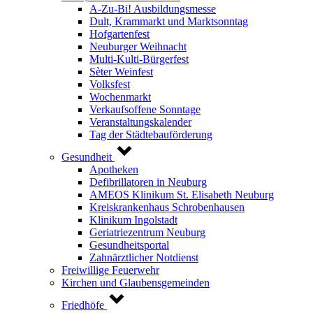
A-Zu-Bi! Ausbildungsmesse
Dult, Krammarkt und Marktsonntag
Hofgartenfest
Neuburger Weihnacht
Multi-Kulti-Bürgerfest
Sèter Weinfest
Volksfest
Wochenmarkt
Verkaufsoffene Sonntage
Veranstaltungskalender
Tag der Städtebauförderung
Gesundheit
Apotheken
Defibrillatoren in Neuburg
AMEOS Klinikum St. Elisabeth Neuburg
Kreiskrankenhaus Schrobenhausen
Klinikum Ingolstadt
Geriatriezentrum Neuburg
Gesundheitsportal
Zahnärztlicher Notdienst
Freiwillige Feuerwehr
Kirchen und Glaubensgemeinden
Friedhöfe