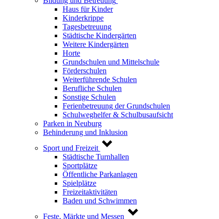
Bildung und Betreuung
Haus für Kinder
Kinderkrippe
Tagesbetreuung
Städtische Kindergärten
Weitere Kindergärten
Horte
Grundschulen und Mittelschule
Förderschulen
Weiterführende Schulen
Berufliche Schulen
Sonstige Schulen
Ferienbetreuung der Grundschulen
Schulweghelfer & Schulbusaufsicht
Parken in Neuburg
Behinderung und Inklusion
Sport und Freizeit
Städtische Turnhallen
Sportplätze
Öffentliche Parkanlagen
Spielplätze
Freizeitaktivitäten
Baden und Schwimmen
Feste, Märkte und Messen