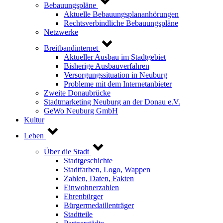
Bebauungspläne
Aktuelle Bebauungsplananhörungen
Rechtsverbindliche Bebauungspläne
Netzwerke
Breitbandinternet
Aktueller Ausbau im Stadtgebiet
Bisherige Ausbauverfahren
Versorgungssituation in Neuburg
Probleme mit dem Internetanbieter
Zweite Donaubrücke
Stadtmarketing Neuburg an der Donau e.V.
GeWo Neuburg GmbH
Kultur
Leben
Über die Stadt
Stadtgeschichte
Stadtfarben, Logo, Wappen
Zahlen, Daten, Fakten
Einwohnerzahlen
Ehrenbürger
Bürgermedaillenträger
Stadtteile