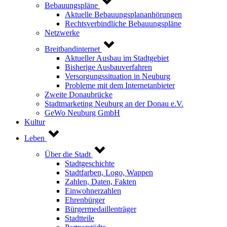
Bebauungspläne
Aktuelle Bebauungsplananhörungen
Rechtsverbindliche Bebauungspläne
Netzwerke
Breitbandinternet
Aktueller Ausbau im Stadtgebiet
Bisherige Ausbauverfahren
Versorgungssituation in Neuburg
Probleme mit dem Internetanbieter
Zweite Donaubrücke
Stadtmarketing Neuburg an der Donau e.V.
GeWo Neuburg GmbH
Kultur
Leben
Über die Stadt
Stadtgeschichte
Stadtfarben, Logo, Wappen
Zahlen, Daten, Fakten
Einwohnerzahlen
Ehrenbürger
Bürgermedaillenträger
Stadtteile