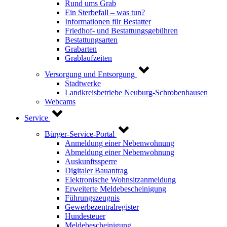
Rund ums Grab
Ein Sterbefall – was tun?
Informationen für Bestatter
Friedhof- und Bestattungsgebühren
Bestattungsarten
Grabarten
Grablaufzeiten
Versorgung und Entsorgung
Stadtwerke
Landkreisbetriebe Neuburg-Schrobenhausen
Webcams
Service
Bürger-Service-Portal
Anmeldung einer Nebenwohnung
Abmeldung einer Nebenwohnung
Auskunftssperre
Digitaler Bauantrag
Elektronische Wohnsitzanmeldung
Erweiterte Meldebescheinigung
Führungszeugnis
Gewerbezentralregister
Hundesteuer
Meldebescheinigung