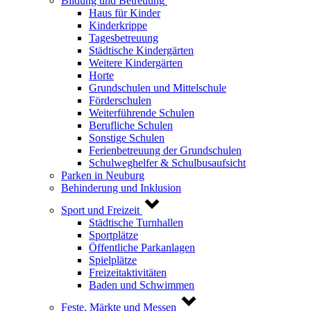
Bildung und Betreuung
Haus für Kinder
Kinderkrippe
Tagesbetreuung
Städtische Kindergärten
Weitere Kindergärten
Horte
Grundschulen und Mittelschule
Förderschulen
Weiterführende Schulen
Berufliche Schulen
Sonstige Schulen
Ferienbetreuung der Grundschulen
Schulweghelfer & Schulbusaufsicht
Parken in Neuburg
Behinderung und Inklusion
Sport und Freizeit
Städtische Turnhallen
Sportplätze
Öffentliche Parkanlagen
Spielplätze
Freizeitaktivitäten
Baden und Schwimmen
Feste, Märkte und Messen