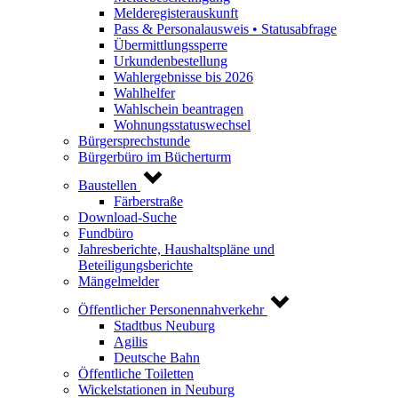
Melderegisterauskunft
Pass & Personalausweis • Statusabfrage
Übermittlungssperre
Urkundenbestellung
Wahlergebnisse bis 2026
Wahlhelfer
Wahlschein beantragen
Wohnungsstatuswechsel
Bürgersprechstunde
Bürgerbüro im Bücherturm
Baustellen
Färberstraße
Download-Suche
Fundbüro
Jahresberichte, Haushaltspläne und
Beteiligungsberichte
Mängelmelder
Öffentlicher Personennahverkehr
Stadtbus Neuburg
Agilis
Deutsche Bahn
Öffentliche Toiletten
Wickelstationen in Neuburg