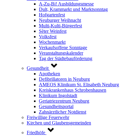
A-Zu-Bi! Ausbildungsmesse
Dult, Krammarkt und Marktsonntag
Hofgartenfest
Neuburger Weihnacht
Multi-Kulti-Bürgerfest
Sèter Weinfest
Volksfest
Wochenmarkt
Verkaufsoffene Sonntage
Veranstaltungskalender
Tag der Städtebauförderung
Gesundheit
Apotheken
Defibrillatoren in Neuburg
AMEOS Klinikum St. Elisabeth Neuburg
Kreiskrankenhaus Schrobenhausen
Klinikum Ingolstadt
Geriatriezentrum Neuburg
Gesundheitsportal
Zahnärztlicher Notdienst
Freiwillige Feuerwehr
Kirchen und Glaubensgemeinden
Friedhöfe