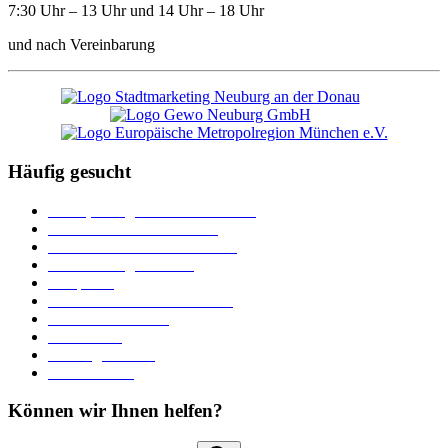
7:30 Uhr – 13 Uhr und 14 Uhr – 18 Uhr
und nach Vereinbarung
Häufig gesucht
Ämter, Sachgebiete und Betriebe
Downloads und Formulare
Unterkünfte und Gastronomie
Veranstaltungskalender
Parkplätze
Stadtbücherei im Bücherturm
Heiraten in Neuburg
Stadttheater
Zahlungsverkehr
Pressebereich
Können wir Ihnen helfen?