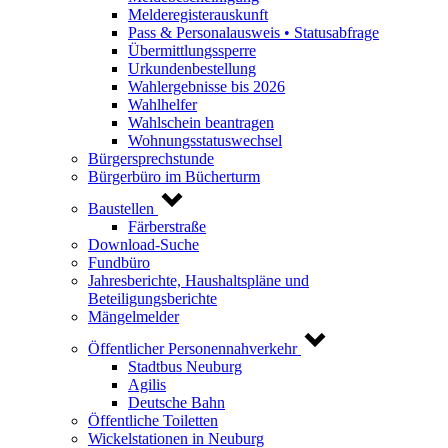
Melderegisterauskunft
Pass & Personalausweis • Statusabfrage
Übermittlungssperre
Urkundenbestellung
Wahlergebnisse bis 2026
Wahlhelfer
Wahlschein beantragen
Wohnungsstatuswechsel
Bürgersprechstunde
Bürgerbüro im Bücherturm
Baustellen
Färberstraße
Download-Suche
Fundbüro
Jahresberichte, Haushaltspläne und
Beteiligungsberichte
Mängelmelder
Öffentlicher Personennahverkehr
Stadtbus Neuburg
Agilis
Deutsche Bahn
Öffentliche Toiletten
Wickelstationen in Neuburg