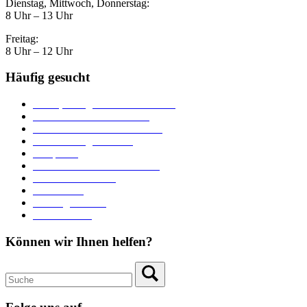
Dienstag, Mittwoch, Donnerstag:
8 Uhr – 13 Uhr
Freitag:
8 Uhr – 12 Uhr
Häufig gesucht
Ämter, Sachgebiete und Betriebe
Downloads und Formulare
Unterkünfte und Gastronomie
Veranstaltungskalender
Parkplätze
Stadtbücherei im Bücherturm
Heiraten in Neuburg
Stadttheater
Zahlungsverkehr
Pressebereich
Können wir Ihnen helfen?