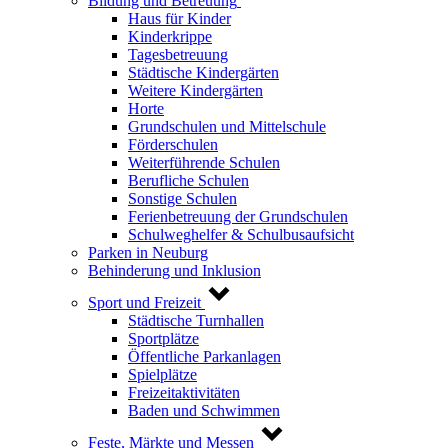
Bildung und Betreuung
Haus für Kinder
Kinderkrippe
Tagesbetreuung
Städtische Kindergärten
Weitere Kindergärten
Horte
Grundschulen und Mittelschule
Förderschulen
Weiterführende Schulen
Berufliche Schulen
Sonstige Schulen
Ferienbetreuung der Grundschulen
Schulweghelfer & Schulbusaufsicht
Parken in Neuburg
Behinderung und Inklusion
Sport und Freizeit
Städtische Turnhallen
Sportplätze
Öffentliche Parkanlagen
Spielplätze
Freizeitaktivitäten
Baden und Schwimmen
Feste, Märkte und Messen