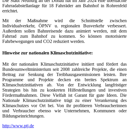
Die Stadt Neuburg an der Donau hat im Jahr 2024 eine überdachte
Fahrradabstellanlage für 18 Fahrräder am Bahnhof in Rohrenfeld
errichtet.
Mit der Maßnahme wird die Schnittstelle zwischen
Individualverkehr, ÖPNV u. regionalen Busverkehr verbessert.
Außerdem sollen Bahnreisende dazu animiert werden, mit dem
Fahrrad zum Bahnhof zu kommen. So können motorisierte
Fahrbewegungen und CO2 reduziert werden.
Hinweise zur nationalen Klimaschutzinitiative:
Mit der nationalen Klimaschutzinitiative initiiert und fördert das
Bundesumweltministerium seit 2008 zahlreiche Projekte, die einen
Beitrag zur Senkung der Treibhausgasemissionen leisten. Ihre
Programme und Projekte decken ein breites Spektrum an
Klimaschutzinitiativen ab. Von der Entwicklung langfristiger
Strategien bis hin zu konkreten Hilfestellungen und investiven
Fördermaßnahmen. Diese Vielfalt ist Garant für gute Ideen. Die
Nationale Klimaschutzinitiative trägt zu einer Verankerung des
Klimaschutzes vor Ort bei. Von ihr profitieren Verbraucherinnen
und Verbraucher ebenso wie Unternehmen, Kommunen oder
Bildungseinrichtungen.
http://www.ptj.de