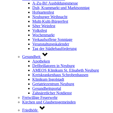
A-Zu-Bi! Ausbildungsmesse
Dult, Krammarkt und Marktsonntag
Hofgartenfest
Neuburger Weihnacht
Multi-Kulti-Bürgerfest
Sèter Weinfest
Volksfest
Wochenmarkt
Verkaufsoffene Sonntage
Veranstaltungskalender
Tag der Städtebauförderung
Gesundheit
Apotheken
Defibrillatoren in Neuburg
AMEOS Klinikum St. Elisabeth Neuburg
Kreiskrankenhaus Schrobenhausen
Klinikum Ingolstadt
Geriatriezentrum Neuburg
Gesundheitsportal
Zahnärztlicher Notdienst
Freiwillige Feuerwehr
Kirchen und Glaubensgemeinden
Friedhöfe