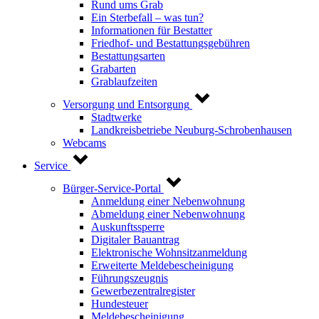
Rund ums Grab
Ein Sterbefall – was tun?
Informationen für Bestatter
Friedhof- und Bestattungsgebühren
Bestattungsarten
Grabarten
Grablaufzeiten
Versorgung und Entsorgung
Stadtwerke
Landkreisbetriebe Neuburg-Schrobenhausen
Webcams
Service
Bürger-Service-Portal
Anmeldung einer Nebenwohnung
Abmeldung einer Nebenwohnung
Auskunftssperre
Digitaler Bauantrag
Elektronische Wohnsitzanmeldung
Erweiterte Meldebescheinigung
Führungszeugnis
Gewerbezentralregister
Hundesteuer
Meldebescheinigung