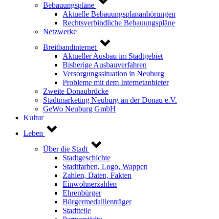
Bebauungspläne
Aktuelle Bebauungsplananhörungen
Rechtsverbindliche Bebauungspläne
Netzwerke
Breitbandinternet
Aktueller Ausbau im Stadtgebiet
Bisherige Ausbauverfahren
Versorgungssituation in Neuburg
Probleme mit dem Internetanbieter
Zweite Donaubrücke
Stadtmarketing Neuburg an der Donau e.V.
GeWo Neuburg GmbH
Kultur
Leben
Über die Stadt
Stadtgeschichte
Stadtfarben, Logo, Wappen
Zahlen, Daten, Fakten
Einwohnerzahlen
Ehrenbürger
Bürgermedaillenträger
Stadtteile