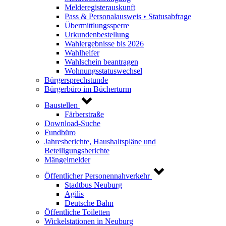
Melderegisterauskunft
Pass & Personalausweis • Statusabfrage
Übermittlungssperre
Urkundenbestellung
Wahlergebnisse bis 2026
Wahlhelfer
Wahlschein beantragen
Wohnungsstatuswechsel
Bürgersprechstunde
Bürgerbüro im Bücherturm
Baustellen
Färberstraße
Download-Suche
Fundbüro
Jahresberichte, Haushaltspläne und
Beteiligungsberichte
Mängelmelder
Öffentlicher Personennahverkehr
Stadtbus Neuburg
Agilis
Deutsche Bahn
Öffentliche Toiletten
Wickelstationen in Neuburg