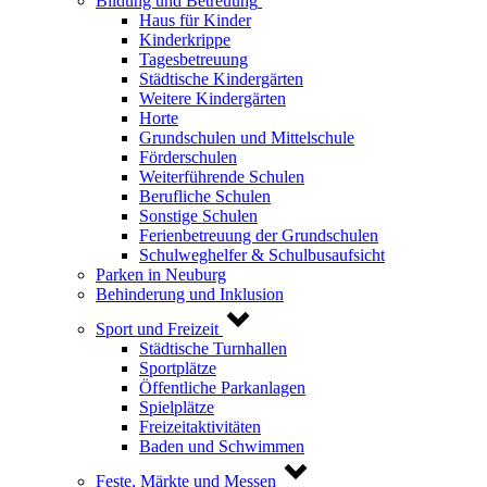
Bildung und Betreuung
Haus für Kinder
Kinderkrippe
Tagesbetreuung
Städtische Kindergärten
Weitere Kindergärten
Horte
Grundschulen und Mittelschule
Förderschulen
Weiterführende Schulen
Berufliche Schulen
Sonstige Schulen
Ferienbetreuung der Grundschulen
Schulweghelfer & Schulbusaufsicht
Parken in Neuburg
Behinderung und Inklusion
Sport und Freizeit
Städtische Turnhallen
Sportplätze
Öffentliche Parkanlagen
Spielplätze
Freizeitaktivitäten
Baden und Schwimmen
Feste, Märkte und Messen