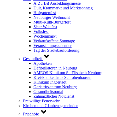
A-Zu-Bi! Ausbildungsmesse
Dult, Krammarkt und Marktsonntag
Hofgartenfest
Neuburger Weihnacht
Multi-Kulti-Bürgerfest
Sèter Weinfest
Volksfest
Wochenmarkt
Verkaufsoffene Sonntage
Veranstaltungskalender
Tag der Städtebauförderung
Gesundheit
Apotheken
Defibrillatoren in Neuburg
AMEOS Klinikum St. Elisabeth Neuburg
Kreiskrankenhaus Schrobenhausen
Klinikum Ingolstadt
Geriatriezentrum Neuburg
Gesundheitsportal
Zahnärztlicher Notdienst
Freiwillige Feuerwehr
Kirchen und Glaubensgemeinden
Friedhöfe