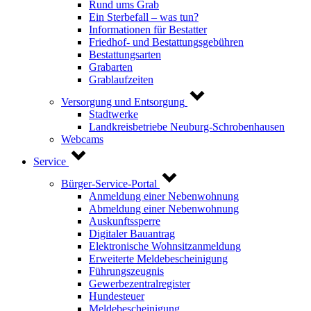
Rund ums Grab
Ein Sterbefall – was tun?
Informationen für Bestatter
Friedhof- und Bestattungsgebühren
Bestattungsarten
Grabarten
Grablaufzeiten
Versorgung und Entsorgung
Stadtwerke
Landkreisbetriebe Neuburg-Schrobenhausen
Webcams
Service
Bürger-Service-Portal
Anmeldung einer Nebenwohnung
Abmeldung einer Nebenwohnung
Auskunftssperre
Digitaler Bauantrag
Elektronische Wohnsitzanmeldung
Erweiterte Meldebescheinigung
Führungszeugnis
Gewerbezentralregister
Hundesteuer
Meldebescheinigung