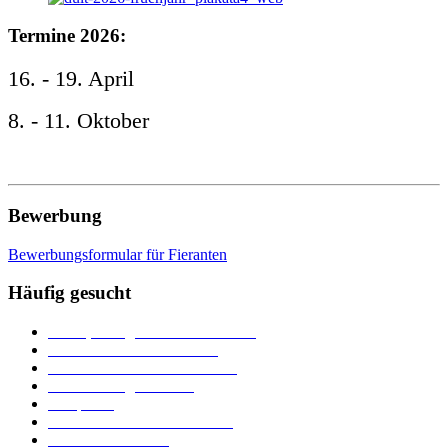
Termine 2026:
16. - 19. April
8. - 11. Oktober
Bewerbung
Bewerbungsformular für Fieranten
Häufig gesucht
Ämter, Sachgebiete und Betriebe
Downloads und Formulare
Unterkünfte und Gastronomie
Veranstaltungskalender
Parkplätze
Stadtbücherei im Bücherturm
Heiraten in Neuburg