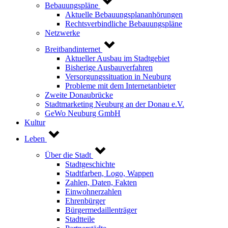
Bebauungspläne
Aktuelle Bebauungsplananhörungen
Rechtsverbindliche Bebauungspläne
Netzwerke
Breitbandinternet
Aktueller Ausbau im Stadtgebiet
Bisherige Ausbauverfahren
Versorgungssituation in Neuburg
Probleme mit dem Internetanbieter
Zweite Donaubrücke
Stadtmarketing Neuburg an der Donau e.V.
GeWo Neuburg GmbH
Kultur
Leben
Über die Stadt
Stadtgeschichte
Stadtfarben, Logo, Wappen
Zahlen, Daten, Fakten
Einwohnerzahlen
Ehrenbürger
Bürgermedaillenträger
Stadtteile