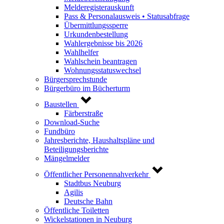
Melderegisterauskunft
Pass & Personalausweis • Statusabfrage
Übermittlungssperre
Urkundenbestellung
Wahlergebnisse bis 2026
Wahlhelfer
Wahlschein beantragen
Wohnungsstatuswechsel
Bürgersprechstunde
Bürgerbüro im Bücherturm
Baustellen
Färberstraße
Download-Suche
Fundbüro
Jahresberichte, Haushaltspläne und
Beteiligungsberichte
Mängelmelder
Öffentlicher Personennahverkehr
Stadtbus Neuburg
Agilis
Deutsche Bahn
Öffentliche Toiletten
Wickelstationen in Neuburg