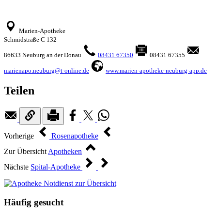
Marien-Apotheke
Schmidstraße C 132
86633 Neuburg an der Donau
08431 67350
08431 67355
marienapo.neuburg@t-online.de
www.marien-apotheke-neuburg-app.de
Teilen
Vorherige
Rosenapotheke
Zur Übersicht
Apotheken
Nächste
Spital-Apotheke
Häufig gesucht