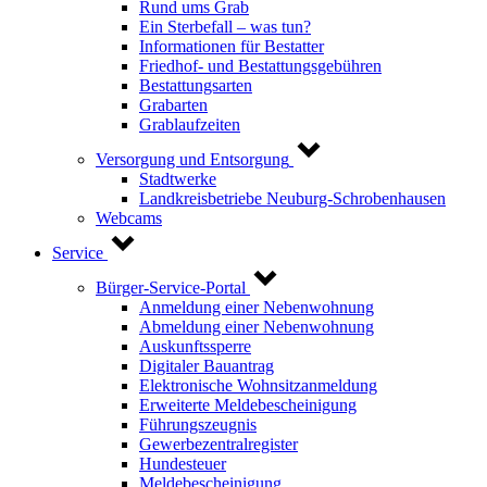
Rund ums Grab
Ein Sterbefall – was tun?
Informationen für Bestatter
Friedhof- und Bestattungsgebühren
Bestattungsarten
Grabarten
Grablaufzeiten
Versorgung und Entsorgung
Stadtwerke
Landkreisbetriebe Neuburg-Schrobenhausen
Webcams
Service
Bürger-Service-Portal
Anmeldung einer Nebenwohnung
Abmeldung einer Nebenwohnung
Auskunftssperre
Digitaler Bauantrag
Elektronische Wohnsitzanmeldung
Erweiterte Meldebescheinigung
Führungszeugnis
Gewerbezentralregister
Hundesteuer
Meldebescheinigung