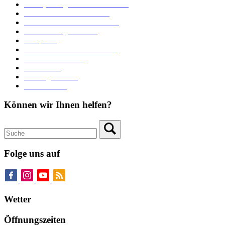
Ämter, Sachgebiete und Betriebe
Downloads und Formulare
Unterkünfte und Gastronomie
Veranstaltungskalender
Parkplätze
Stadtbücherei im Bücherturm
Heiraten in Neuburg
Stadttheater
Zahlungsverkehr
Pressebereich
Können wir Ihnen helfen?
Folge uns auf
Wetter
Öffnungszeiten