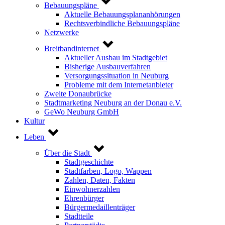
Bebauungspläne
Aktuelle Bebauungsplananhörungen
Rechtsverbindliche Bebauungspläne
Netzwerke
Breitbandinternet
Aktueller Ausbau im Stadtgebiet
Bisherige Ausbauverfahren
Versorgungssituation in Neuburg
Probleme mit dem Internetanbieter
Zweite Donaubrücke
Stadtmarketing Neuburg an der Donau e.V.
GeWo Neuburg GmbH
Kultur
Leben
Über die Stadt
Stadtgeschichte
Stadtfarben, Logo, Wappen
Zahlen, Daten, Fakten
Einwohnerzahlen
Ehrenbürger
Bürgermedaillenträger
Stadtteile