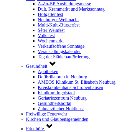
A-Zu-Bi! Ausbildungsmesse
Dult, Krammarkt und Marktsonntag
Hofgartenfest
Neuburger Weihnacht
Multi-Kulti-Bürgerfest
Sèter Weinfest
Volksfest
Wochenmarkt
Verkaufsoffene Sonntage
Veranstaltungskalender
Tag der Städtebauförderung
Gesundheit
Apotheken
Defibrillatoren in Neuburg
AMEOS Klinikum St. Elisabeth Neuburg
Kreiskrankenhaus Schrobenhausen
Klinikum Ingolstadt
Geriatriezentrum Neuburg
Gesundheitsportal
Zahnärztlicher Notdienst
Freiwillige Feuerwehr
Kirchen und Glaubensgemeinden
Friedhöfe