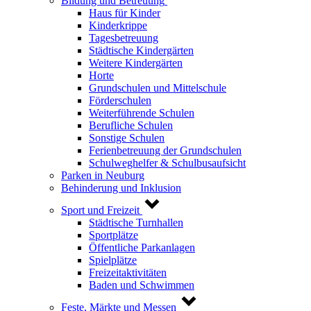
Bildung und Betreuung
Haus für Kinder
Kinderkrippe
Tagesbetreuung
Städtische Kindergärten
Weitere Kindergärten
Horte
Grundschulen und Mittelschule
Förderschulen
Weiterführende Schulen
Berufliche Schulen
Sonstige Schulen
Ferienbetreuung der Grundschulen
Schulweghelfer & Schulbusaufsicht
Parken in Neuburg
Behinderung und Inklusion
Sport und Freizeit
Städtische Turnhallen
Sportplätze
Öffentliche Parkanlagen
Spielplätze
Freizeitaktivitäten
Baden und Schwimmen
Feste, Märkte und Messen