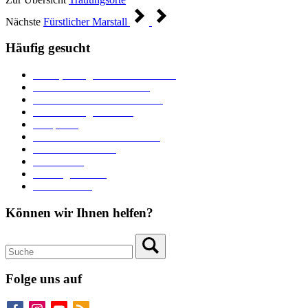
Nächste
Fürstlicher Marstall
Häufig gesucht
Ämter, Sachgebiete und Betriebe
Downloads und Formulare
Unterkünfte und Gastronomie
Veranstaltungskalender
Parkplätze
Stadtbücherei im Bücherturm
Heiraten in Neuburg
Stadttheater
Zahlungsverkehr
Pressebereich
Können wir Ihnen helfen?
Folge uns auf