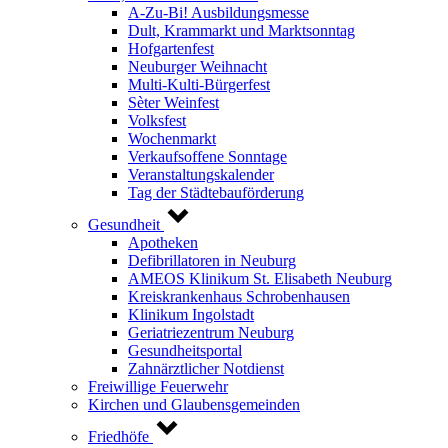
A-Zu-Bi! Ausbildungsmesse
Dult, Krammarkt und Marktsonntag
Hofgartenfest
Neuburger Weihnacht
Multi-Kulti-Bürgerfest
Sèter Weinfest
Volksfest
Wochenmarkt
Verkaufsoffene Sonntage
Veranstaltungskalender
Tag der Städtebauförderung
Gesundheit
Apotheken
Defibrillatoren in Neuburg
AMEOS Klinikum St. Elisabeth Neuburg
Kreiskrankenhaus Schrobenhausen
Klinikum Ingolstadt
Geriatriezentrum Neuburg
Gesundheitsportal
Zahnärztlicher Notdienst
Freiwillige Feuerwehr
Kirchen und Glaubensgemeinden
Friedhöfe