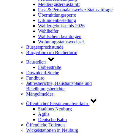
Melderegisterauskunft
Pass & Personalausweis • Statusabfrage
Übermittlungssperre
Urkundenbestellung
Wahlergebnisse bis 2026
Wahlhelfer
Wahlschein beantragen
Wohnungsstatuswechsel
Bürgersprechstunde
Bürgerbüro im Bücherturm
Baustellen
Färberstraße
Download-Suche
Fundbüro
Jahresberichte, Haushaltspläne und
Beteiligungsberichte
Mängelmelder
Öffentlicher Personennahverkehr
Stadtbus Neuburg
Agilis
Deutsche Bahn
Öffentliche Toiletten
Wickelstationen in Neuburg