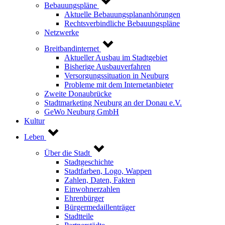
Bebauungspläne
Aktuelle Bebauungsplananhörungen
Rechtsverbindliche Bebauungspläne
Netzwerke
Breitbandinternet
Aktueller Ausbau im Stadtgebiet
Bisherige Ausbauverfahren
Versorgungssituation in Neuburg
Probleme mit dem Internetanbieter
Zweite Donaubrücke
Stadtmarketing Neuburg an der Donau e.V.
GeWo Neuburg GmbH
Kultur
Leben
Über die Stadt
Stadtgeschichte
Stadtfarben, Logo, Wappen
Zahlen, Daten, Fakten
Einwohnerzahlen
Ehrenbürger
Bürgermedaillenträger
Stadtteile