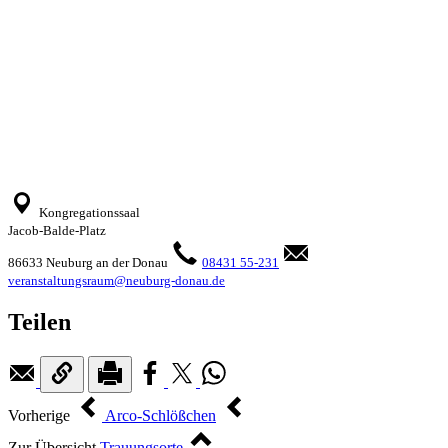
Kongregationssaal
Jacob-Balde-Platz
86633 Neuburg an der Donau
08431 55-231
veranstaltungsraum@neuburg-donau.de
Teilen
Vorherige
Arco-Schlößchen
Zur Übersicht
Trauungsorte