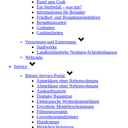
Rund ums Grab
Ein Sterbefall – was tun?
Informationen für Bestatter
Friedhof- und Bestattungsgebühren
Bestattungsarten
Grabarten
Grablaufzeiten
Versorgung und Entsorgung
Stadtwerke
Landkreisbetriebe Neuburg-Schrobenhausen
Webcams
Service
Bürger-Service-Portal
Anmeldung einer Nebenwohnung
Abmeldung einer Nebenwohnung
Auskunftssperre
Digitaler Bauantrag
Elektronische Wohnsitzanmeldung
Erweiterte Meldebescheinigung
Führungszeugnis
Gewerbezentralregister
Hundesteuer
Meldebescheinigung