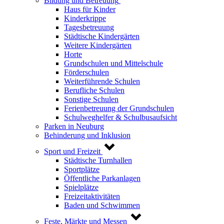
Bildung und Betreuung
Haus für Kinder
Kinderkrippe
Tagesbetreuung
Städtische Kindergärten
Weitere Kindergärten
Horte
Grundschulen und Mittelschule
Förderschulen
Weiterführende Schulen
Berufliche Schulen
Sonstige Schulen
Ferienbetreuung der Grundschulen
Schulweghelfer & Schulbusaufsicht
Parken in Neuburg
Behinderung und Inklusion
Sport und Freizeit
Städtische Turnhallen
Sportplätze
Öffentliche Parkanlagen
Spielplätze
Freizeitaktivitäten
Baden und Schwimmen
Feste, Märkte und Messen