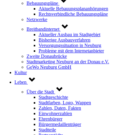
Bebauungspläne
Aktuelle Bebauungsplananhörungen
Rechtsverbindliche Bebauungspläne
Netzwerke
Breitbandinternet
Aktueller Ausbau im Stadtgebiet
Bisherige Ausbauverfahren
Versorgungssituation in Neuburg
Probleme mit dem Internetanbieter
Zweite Donaubrücke
Stadtmarketing Neuburg an der Donau e.V.
GeWo Neuburg GmbH
Kultur
Leben
Über die Stadt
Stadtgeschichte
Stadtfarben, Logo, Wappen
Zahlen, Daten, Fakten
Einwohnerzahlen
Ehrenbürger
Bürgermedaillenträger
Stadtteile