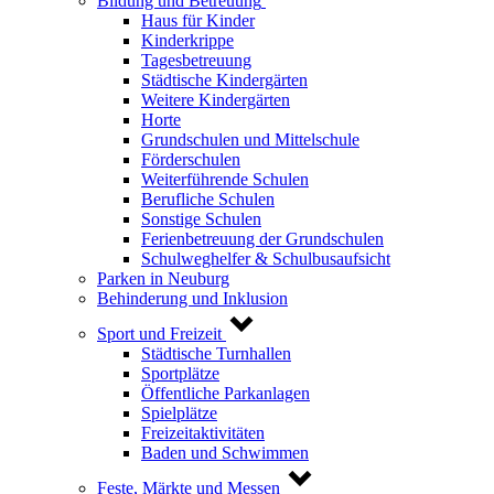
Bildung und Betreuung
Haus für Kinder
Kinderkrippe
Tagesbetreuung
Städtische Kindergärten
Weitere Kindergärten
Horte
Grundschulen und Mittelschule
Förderschulen
Weiterführende Schulen
Berufliche Schulen
Sonstige Schulen
Ferienbetreuung der Grundschulen
Schulweghelfer & Schulbusaufsicht
Parken in Neuburg
Behinderung und Inklusion
Sport und Freizeit
Städtische Turnhallen
Sportplätze
Öffentliche Parkanlagen
Spielplätze
Freizeitaktivitäten
Baden und Schwimmen
Feste, Märkte und Messen