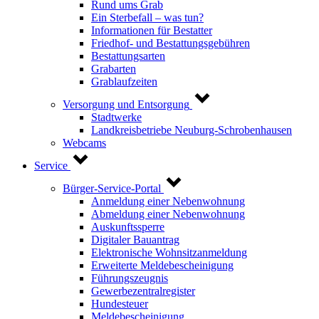
Rund ums Grab
Ein Sterbefall – was tun?
Informationen für Bestatter
Friedhof- und Bestattungsgebühren
Bestattungsarten
Grabarten
Grablaufzeiten
Versorgung und Entsorgung
Stadtwerke
Landkreisbetriebe Neuburg-Schrobenhausen
Webcams
Service
Bürger-Service-Portal
Anmeldung einer Nebenwohnung
Abmeldung einer Nebenwohnung
Auskunftssperre
Digitaler Bauantrag
Elektronische Wohnsitzanmeldung
Erweiterte Meldebescheinigung
Führungszeugnis
Gewerbezentralregister
Hundesteuer
Meldebescheinigung