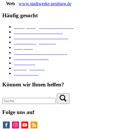
Web
www.stadtwerke-neuburg.de
Häufig gesucht
Ämter, Sachgebiete und Betriebe
Downloads und Formulare
Unterkünfte und Gastronomie
Veranstaltungskalender
Parkplätze
Stadtbücherei im Bücherturm
Heiraten in Neuburg
Stadttheater
Zahlungsverkehr
Pressebereich
Können wir Ihnen helfen?
Folge uns auf