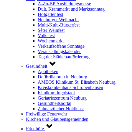
A-Zu-Bi! Ausbildungsmesse
Dult, Krammarkt und Marktsonntag
Hofgartenfest
Neuburger Weihnacht
Multi-Kulti-Bürgerfest
Sèter Weinfest
Volksfest
Wochenmarkt
Verkaufsoffene Sonntage
Veranstaltungskalender
Tag der Städtebauförderung
Gesundheit
Apotheken
Defibrillatoren in Neuburg
AMEOS Klinikum St. Elisabeth Neuburg
Kreiskrankenhaus Schrobenhausen
Klinikum Ingolstadt
Geriatriezentrum Neuburg
Gesundheitsportal
Zahnärztlicher Notdienst
Freiwillige Feuerwehr
Kirchen und Glaubensgemeinden
Friedhöfe