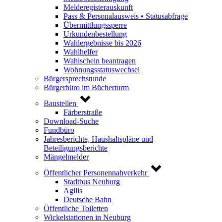
Melderegisterauskunft
Pass & Personalausweis • Statusabfrage
Übermittlungssperre
Urkundenbestellung
Wahlergebnisse bis 2026
Wahlhelfer
Wahlschein beantragen
Wohnungsstatuswechsel
Bürgersprechstunde
Bürgerbüro im Bücherturm
Baustellen
Färberstraße
Download-Suche
Fundbüro
Jahresberichte, Haushaltspläne und
Beteiligungsberichte
Mängelmelder
Öffentlicher Personennahverkehr
Stadtbus Neuburg
Agilis
Deutsche Bahn
Öffentliche Toiletten
Wickelstationen in Neuburg