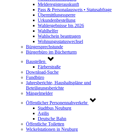
Melderegisterauskunft
Pass & Personalausweis • Statusabfrage
Übermittlungssperre
Urkundenbestellung
Wahlergebnisse bis 2026
Wahlhelfer
Wahlschein beantragen
Wohnungsstatuswechsel
Bürgersprechstunde
Bürgerbüro im Bücherturm
Baustellen
Färberstraße
Download-Suche
Fundbüro
Jahresberichte, Haushaltspläne und
Beteiligungsberichte
Mängelmelder
Öffentlicher Personennahverkehr
Stadtbus Neuburg
Agilis
Deutsche Bahn
Öffentliche Toiletten
Wickelstationen in Neuburg