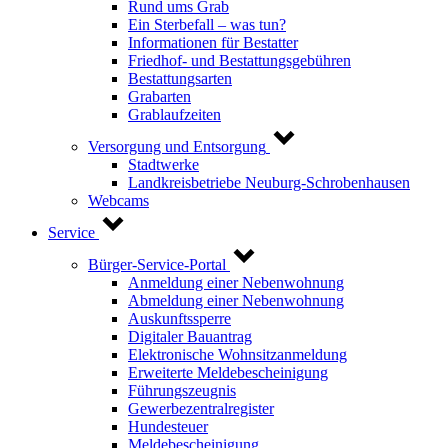
Rund ums Grab
Ein Sterbefall – was tun?
Informationen für Bestatter
Friedhof- und Bestattungsgebühren
Bestattungsarten
Grabarten
Grablaufzeiten
Versorgung und Entsorgung
Stadtwerke
Landkreisbetriebe Neuburg-Schrobenhausen
Webcams
Service
Bürger-Service-Portal
Anmeldung einer Nebenwohnung
Abmeldung einer Nebenwohnung
Auskunftssperre
Digitaler Bauantrag
Elektronische Wohnsitzanmeldung
Erweiterte Meldebescheinigung
Führungszeugnis
Gewerbezentralregister
Hundesteuer
Meldebescheinigung