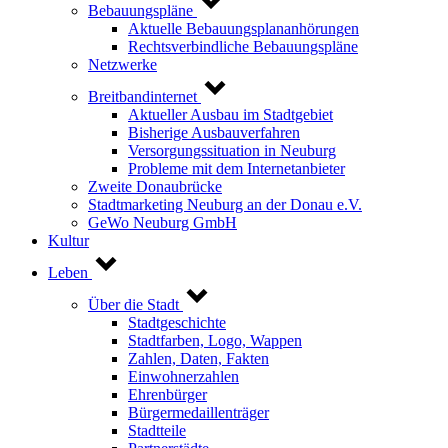
Bebauungspläne
Aktuelle Bebauungsplananhörungen
Rechtsverbindliche Bebauungspläne
Netzwerke
Breitbandinternet
Aktueller Ausbau im Stadtgebiet
Bisherige Ausbauverfahren
Versorgungssituation in Neuburg
Probleme mit dem Internetanbieter
Zweite Donaubrücke
Stadtmarketing Neuburg an der Donau e.V.
GeWo Neuburg GmbH
Kultur
Leben
Über die Stadt
Stadtgeschichte
Stadtfarben, Logo, Wappen
Zahlen, Daten, Fakten
Einwohnerzahlen
Ehrenbürger
Bürgermedaillenträger
Stadtteile