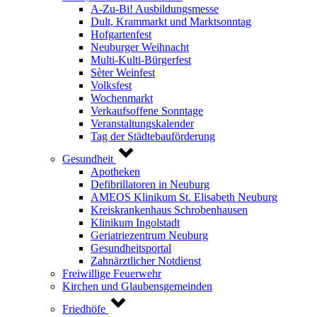
A-Zu-Bi! Ausbildungsmesse
Dult, Krammarkt und Marktsonntag
Hofgartenfest
Neuburger Weihnacht
Multi-Kulti-Bürgerfest
Sèter Weinfest
Volksfest
Wochenmarkt
Verkaufsoffene Sonntage
Veranstaltungskalender
Tag der Städtebauförderung
Gesundheit
Apotheken
Defibrillatoren in Neuburg
AMEOS Klinikum St. Elisabeth Neuburg
Kreiskrankenhaus Schrobenhausen
Klinikum Ingolstadt
Geriatriezentrum Neuburg
Gesundheitsportal
Zahnärztlicher Notdienst
Freiwillige Feuerwehr
Kirchen und Glaubensgemeinden
Friedhöfe