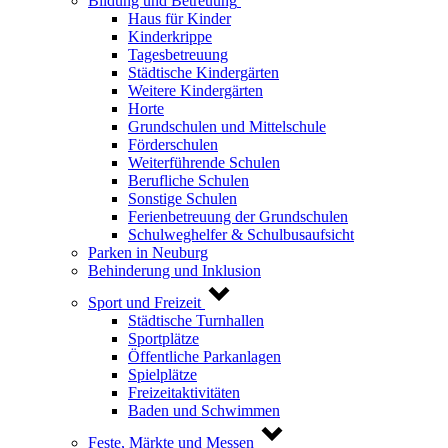
Bildung und Betreuung
Haus für Kinder
Kinderkrippe
Tagesbetreuung
Städtische Kindergärten
Weitere Kindergärten
Horte
Grundschulen und Mittelschule
Förderschulen
Weiterführende Schulen
Berufliche Schulen
Sonstige Schulen
Ferienbetreuung der Grundschulen
Schulweghelfer & Schulbusaufsicht
Parken in Neuburg
Behinderung und Inklusion
Sport und Freizeit
Städtische Turnhallen
Sportplätze
Öffentliche Parkanlagen
Spielplätze
Freizeitaktivitäten
Baden und Schwimmen
Feste, Märkte und Messen