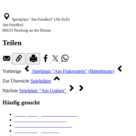
Spielplatz "Am Friedhof" (Alt-Zell)
Am Friedhof
86633 Neuburg an der Donau
Teilen
Vorherige
Spielplatz "Am Finkenstein" (Bittenbrunn)
Zur Übersicht
Spielplätze
Nächste
Spielplatz "Am Graben"
Häufig gesucht
Ämter, Sachgebiete und Betriebe
Downloads und Formulare
Unterkünfte und Gastronomie
Veranstaltungskalender