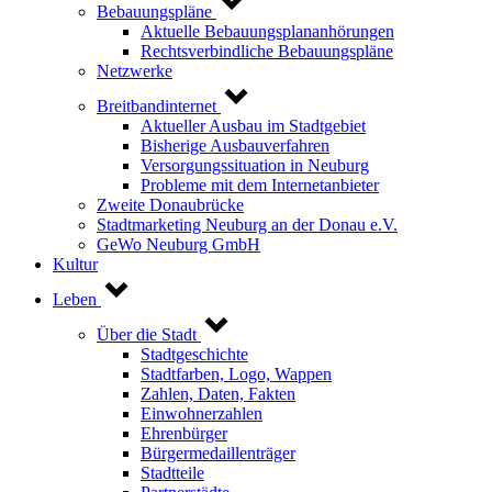
Bebauungspläne
Aktuelle Bebauungsplananhörungen
Rechtsverbindliche Bebauungspläne
Netzwerke
Breitbandinternet
Aktueller Ausbau im Stadtgebiet
Bisherige Ausbauverfahren
Versorgungssituation in Neuburg
Probleme mit dem Internetanbieter
Zweite Donaubrücke
Stadtmarketing Neuburg an der Donau e.V.
GeWo Neuburg GmbH
Kultur
Leben
Über die Stadt
Stadtgeschichte
Stadtfarben, Logo, Wappen
Zahlen, Daten, Fakten
Einwohnerzahlen
Ehrenbürger
Bürgermedaillenträger
Stadtteile