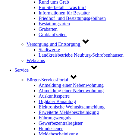
Rund ums Grab
Ein Sterbefall – was tun?
Informationen für Bestatter
Friedhof- und Bestattungsgebühren
Bestattungsarten
Grabarten
Grablaufzeiten
Versorgung und Entsorgung
Stadtwerke
Landkreisbetriebe Neuburg-Schrobenhausen
Webcams
Service
Bürger-Service-Portal
Anmeldung einer Nebenwohnung
Abmeldung einer Nebenwohnung
Auskunftssperre
Digitaler Bauantrag
Elektronische Wohnsitzanmeldung
Erweiterte Meldebescheinigung
Führungszeugnis
Gewerbezentralregister
Hundesteuer
Meldebescheinigung