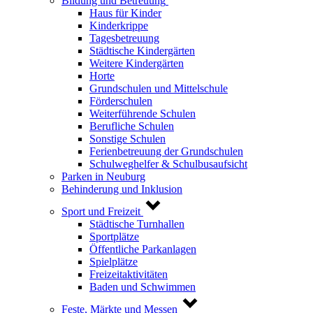
Bildung und Betreuung
Haus für Kinder
Kinderkrippe
Tagesbetreuung
Städtische Kindergärten
Weitere Kindergärten
Horte
Grundschulen und Mittelschule
Förderschulen
Weiterführende Schulen
Berufliche Schulen
Sonstige Schulen
Ferienbetreuung der Grundschulen
Schulweghelfer & Schulbusaufsicht
Parken in Neuburg
Behinderung und Inklusion
Sport und Freizeit
Städtische Turnhallen
Sportplätze
Öffentliche Parkanlagen
Spielplätze
Freizeitaktivitäten
Baden und Schwimmen
Feste, Märkte und Messen