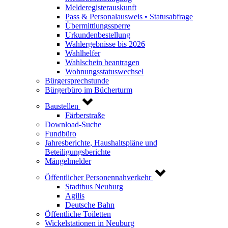
Melderegisterauskunft
Pass & Personalausweis • Statusabfrage
Übermittlungssperre
Urkundenbestellung
Wahlergebnisse bis 2026
Wahlhelfer
Wahlschein beantragen
Wohnungsstatuswechsel
Bürgersprechstunde
Bürgerbüro im Bücherturm
Baustellen
Färberstraße
Download-Suche
Fundbüro
Jahresberichte, Haushaltspläne und
Beteiligungsberichte
Mängelmelder
Öffentlicher Personennahverkehr
Stadtbus Neuburg
Agilis
Deutsche Bahn
Öffentliche Toiletten
Wickelstationen in Neuburg