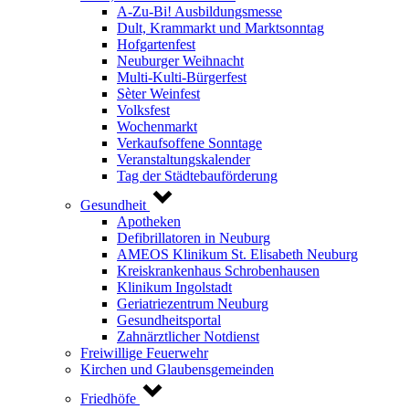
A-Zu-Bi! Ausbildungsmesse
Dult, Krammarkt und Marktsonntag
Hofgartenfest
Neuburger Weihnacht
Multi-Kulti-Bürgerfest
Sèter Weinfest
Volksfest
Wochenmarkt
Verkaufsoffene Sonntage
Veranstaltungskalender
Tag der Städtebauförderung
Gesundheit
Apotheken
Defibrillatoren in Neuburg
AMEOS Klinikum St. Elisabeth Neuburg
Kreiskrankenhaus Schrobenhausen
Klinikum Ingolstadt
Geriatriezentrum Neuburg
Gesundheitsportal
Zahnärztlicher Notdienst
Freiwillige Feuerwehr
Kirchen und Glaubensgemeinden
Friedhöfe