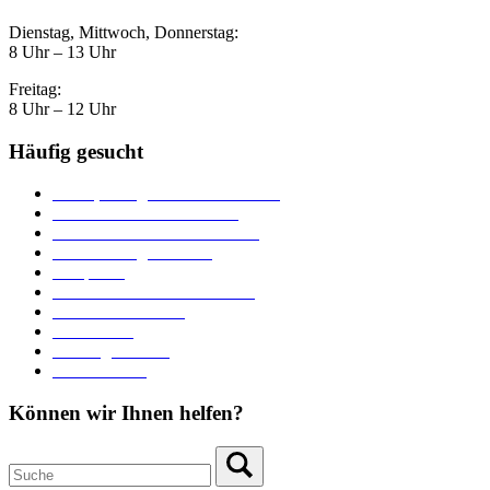
Dienstag, Mittwoch, Donnerstag:
8 Uhr – 13 Uhr
Freitag:
8 Uhr – 12 Uhr
Häufig gesucht
Ämter, Sachgebiete und Betriebe
Downloads und Formulare
Unterkünfte und Gastronomie
Veranstaltungskalender
Parkplätze
Stadtbücherei im Bücherturm
Heiraten in Neuburg
Stadttheater
Zahlungsverkehr
Pressebereich
Können wir Ihnen helfen?