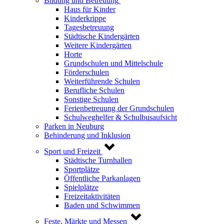
Bildung und Betreuung
Haus für Kinder
Kinderkrippe
Tagesbetreuung
Städtische Kindergärten
Weitere Kindergärten
Horte
Grundschulen und Mittelschule
Förderschulen
Weiterführende Schulen
Berufliche Schulen
Sonstige Schulen
Ferienbetreuung der Grundschulen
Schulweghelfer & Schulbusaufsicht
Parken in Neuburg
Behinderung und Inklusion
Sport und Freizeit
Städtische Turnhallen
Sportplätze
Öffentliche Parkanlagen
Spielplätze
Freizeitaktivitäten
Baden und Schwimmen
Feste, Märkte und Messen