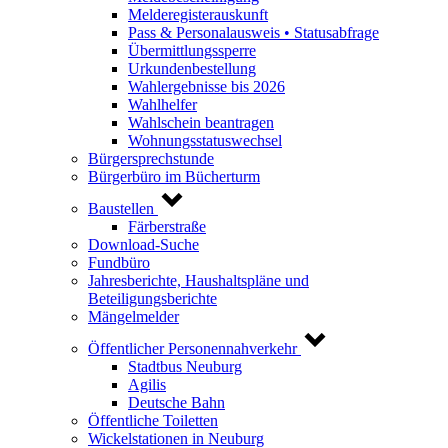
Melderegisterauskunft
Pass & Personalausweis • Statusabfrage
Übermittlungssperre
Urkundenbestellung
Wahlergebnisse bis 2026
Wahlhelfer
Wahlschein beantragen
Wohnungsstatuswechsel
Bürgersprechstunde
Bürgerbüro im Bücherturm
Baustellen
Färberstraße
Download-Suche
Fundbüro
Jahresberichte, Haushaltspläne und
Beteiligungsberichte
Mängelmelder
Öffentlicher Personennahverkehr
Stadtbus Neuburg
Agilis
Deutsche Bahn
Öffentliche Toiletten
Wickelstationen in Neuburg