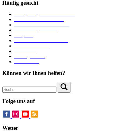
Häufig gesucht
Ämter, Sachgebiete und Betriebe
Downloads und Formulare
Unterkünfte und Gastronomie
Veranstaltungskalender
Parkplätze
Stadtbücherei im Bücherturm
Heiraten in Neuburg
Stadttheater
Zahlungsverkehr
Pressebereich
Können wir Ihnen helfen?
Folge uns auf
Wetter