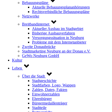
Bebauungspläne
Aktuelle Bebauungsplananhörungen
Rechtsverbindliche Bebauungspläne
Netzwerke
Breitbandinternet
Aktueller Ausbau im Stadtgebiet
Bisherige Ausbauverfahren
Versorgungssituation in Neuburg
Probleme mit dem Internetanbieter
Zweite Donaubrücke
Stadtmarketing Neuburg an der Donau e.V.
GeWo Neuburg GmbH
Kultur
Leben
Über die Stadt
Stadtgeschichte
Stadtfarben, Logo, Wappen
Zahlen, Daten, Fakten
Einwohnerzahlen
Ehrenbürger
Bürgermedaillenträger
Stadtteile