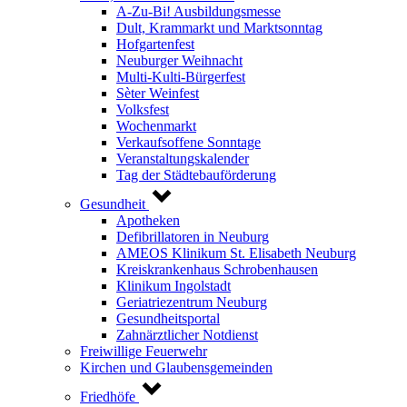
A-Zu-Bi! Ausbildungsmesse
Dult, Krammarkt und Marktsonntag
Hofgartenfest
Neuburger Weihnacht
Multi-Kulti-Bürgerfest
Sèter Weinfest
Volksfest
Wochenmarkt
Verkaufsoffene Sonntage
Veranstaltungskalender
Tag der Städtebauförderung
Gesundheit
Apotheken
Defibrillatoren in Neuburg
AMEOS Klinikum St. Elisabeth Neuburg
Kreiskrankenhaus Schrobenhausen
Klinikum Ingolstadt
Geriatriezentrum Neuburg
Gesundheitsportal
Zahnärztlicher Notdienst
Freiwillige Feuerwehr
Kirchen und Glaubensgemeinden
Friedhöfe