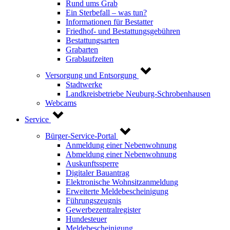
Rund ums Grab
Ein Sterbefall – was tun?
Informationen für Bestatter
Friedhof- und Bestattungsgebühren
Bestattungsarten
Grabarten
Grablaufzeiten
Versorgung und Entsorgung
Stadtwerke
Landkreisbetriebe Neuburg-Schrobenhausen
Webcams
Service
Bürger-Service-Portal
Anmeldung einer Nebenwohnung
Abmeldung einer Nebenwohnung
Auskunftssperre
Digitaler Bauantrag
Elektronische Wohnsitzanmeldung
Erweiterte Meldebescheinigung
Führungszeugnis
Gewerbezentralregister
Hundesteuer
Meldebescheinigung