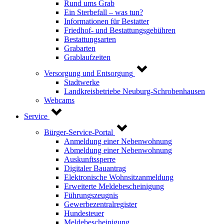
Rund ums Grab
Ein Sterbefall – was tun?
Informationen für Bestatter
Friedhof- und Bestattungsgebühren
Bestattungsarten
Grabarten
Grablaufzeiten
Versorgung und Entsorgung
Stadtwerke
Landkreisbetriebe Neuburg-Schrobenhausen
Webcams
Service
Bürger-Service-Portal
Anmeldung einer Nebenwohnung
Abmeldung einer Nebenwohnung
Auskunftssperre
Digitaler Bauantrag
Elektronische Wohnsitzanmeldung
Erweiterte Meldebescheinigung
Führungszeugnis
Gewerbezentralregister
Hundesteuer
Meldebescheinigung