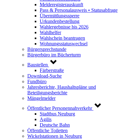
Melderegisterauskunft
Pass & Personalausweis • Statusabfrage
Übermittlungssperre
Urkundenbestellung
Wahlergebnisse bis 2026
Wahlhelfer
Wahlschein beantragen
Wohnungsstatuswechsel
Bürgersprechstunde
Bürgerbüro im Bücherturm
Baustellen
Färberstraße
Download-Suche
Fundbüro
Jahresberichte, Haushaltspläne und
Beteiligungsberichte
Mängelmelder
Öffentlicher Personennahverkehr
Stadtbus Neuburg
Agilis
Deutsche Bahn
Öffentliche Toiletten
Wickelstationen in Neuburg