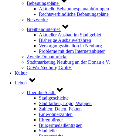
Bebauungspläne
Aktuelle Bebauungsplananhörungen
Rechtsverbindliche Bebauungspläne
Netzwerke
Breitbandinternet
Aktueller Ausbau im Stadtgebiet
Bisherige Ausbauverfahren
Versorgungssituation in Neuburg
Probleme mit dem Internetanbieter
Zweite Donaubrücke
Stadtmarketing Neuburg an der Donau e.V.
GeWo Neuburg GmbH
Kultur
Leben
Über die Stadt
Stadtgeschichte
Stadtfarben, Logo, Wappen
Zahlen, Daten, Fakten
Einwohnerzahlen
Ehrenbürger
Bürgermedaillenträger
Stadtteile