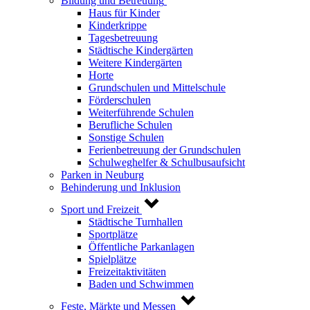
Bildung und Betreuung
Haus für Kinder
Kinderkrippe
Tagesbetreuung
Städtische Kindergärten
Weitere Kindergärten
Horte
Grundschulen und Mittelschule
Förderschulen
Weiterführende Schulen
Berufliche Schulen
Sonstige Schulen
Ferienbetreuung der Grundschulen
Schulweghelfer & Schulbusaufsicht
Parken in Neuburg
Behinderung und Inklusion
Sport und Freizeit
Städtische Turnhallen
Sportplätze
Öffentliche Parkanlagen
Spielplätze
Freizeitaktivitäten
Baden und Schwimmen
Feste, Märkte und Messen