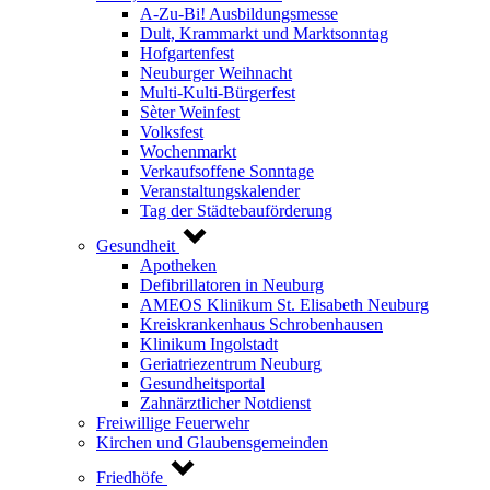
A-Zu-Bi! Ausbildungsmesse
Dult, Krammarkt und Marktsonntag
Hofgartenfest
Neuburger Weihnacht
Multi-Kulti-Bürgerfest
Sèter Weinfest
Volksfest
Wochenmarkt
Verkaufsoffene Sonntage
Veranstaltungskalender
Tag der Städtebauförderung
Gesundheit
Apotheken
Defibrillatoren in Neuburg
AMEOS Klinikum St. Elisabeth Neuburg
Kreiskrankenhaus Schrobenhausen
Klinikum Ingolstadt
Geriatriezentrum Neuburg
Gesundheitsportal
Zahnärztlicher Notdienst
Freiwillige Feuerwehr
Kirchen und Glaubensgemeinden
Friedhöfe