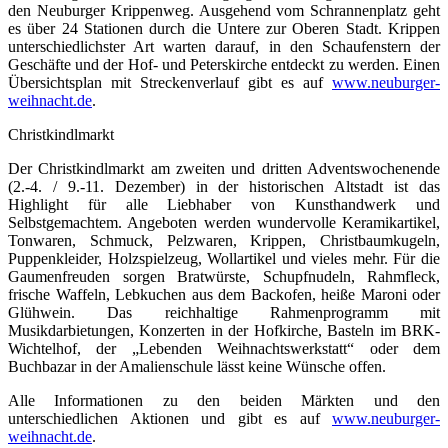
den Neuburger Krippenweg. Ausgehend vom Schrannenplatz geht
es über 24 Stationen durch die Untere zur Oberen Stadt. Krippen
unterschiedlichster Art warten darauf, in den Schaufenstern der
Geschäfte und der Hof- und Peterskirche entdeckt zu werden. Einen
Übersichtsplan mit Streckenverlauf gibt es auf
www.neuburger-
weihnacht.de
.
Christkindlmarkt
Der Christkindlmarkt am zweiten und dritten Adventswochenende
(2.-4. / 9.-11. Dezember) in der historischen Altstadt ist das
Highlight für alle Liebhaber von Kunsthandwerk und
Selbstgemachtem. Angeboten werden wundervolle Keramikartikel,
Tonwaren, Schmuck, Pelzwaren, Krippen, Christbaumkugeln,
Puppenkleider, Holzspielzeug, Wollartikel und vieles mehr. Für die
Gaumenfreuden sorgen Bratwürste, Schupfnudeln, Rahmfleck,
frische Waffeln, Lebkuchen aus dem Backofen, heiße Maroni oder
Glühwein. Das reichhaltige Rahmenprogramm mit
Musikdarbietungen, Konzerten in der Hofkirche, Basteln im BRK-
Wichtelhof, der „Lebenden Weihnachtswerkstatt“ oder dem
Buchbazar in der Amalienschule lässt keine Wünsche offen.
Alle Informationen zu den beiden Märkten und den
unterschiedlichen Aktionen und gibt es auf
www.neuburger-
weihnacht.de
.