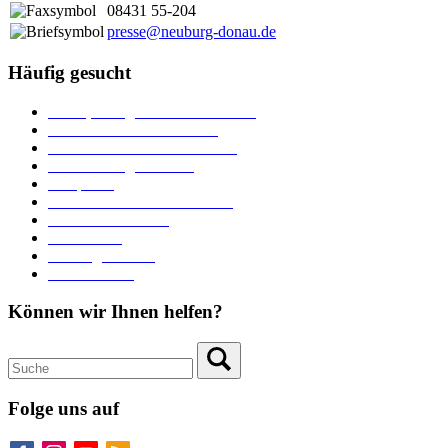
08431 55-204
presse@neuburg-donau.de
Häufig gesucht
Ämter, Sachgebiete und Betriebe
Downloads und Formulare
Unterkünfte und Gastronomie
Veranstaltungskalender
Parkplätze
Stadtbücherei im Bücherturm
Heiraten in Neuburg
Stadttheater
Zahlungsverkehr
Pressebereich
Können wir Ihnen helfen?
Folge uns auf