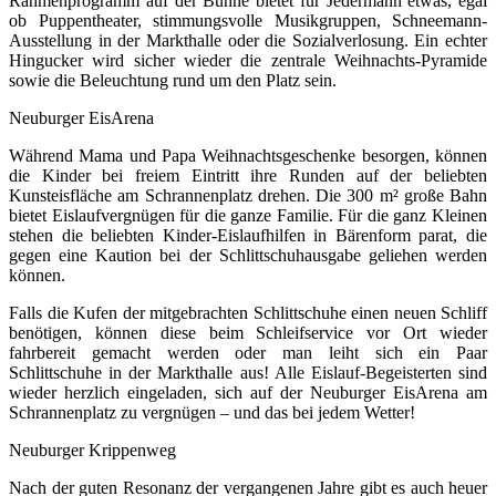
Rahmenprogramm auf der Bühne bietet für Jedermann etwas, egal
ob Puppentheater, stimmungsvolle Musikgruppen, Schneemann-
Ausstellung in der Markthalle oder die Sozialverlosung. Ein echter
Hingucker wird sicher wieder die zentrale Weihnachts-Pyramide
sowie die Beleuchtung rund um den Platz sein.
Neuburger EisArena
Während Mama und Papa Weihnachtsgeschenke besorgen, können
die Kinder bei freiem Eintritt ihre Runden auf der beliebten
Kunsteisfläche am Schrannenplatz drehen. Die 300 m² große Bahn
bietet Eislaufvergnügen für die ganze Familie. Für die ganz Kleinen
stehen die beliebten Kinder-Eislaufhilfen in Bärenform parat, die
gegen eine Kaution bei der Schlittschuhausgabe geliehen werden
können.
Falls die Kufen der mitgebrachten Schlittschuhe einen neuen Schliff
benötigen, können diese beim Schleifservice vor Ort wieder
fahrbereit gemacht werden oder man leiht sich ein Paar
Schlittschuhe in der Markthalle aus! Alle Eislauf-Begeisterten sind
wieder herzlich eingeladen, sich auf der Neuburger EisArena am
Schrannenplatz zu vergnügen – und das bei jedem Wetter!
Neuburger Krippenweg
Nach der guten Resonanz der vergangenen Jahre gibt es auch heuer