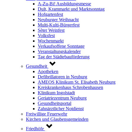
A-Zu-Bi! Ausbildungsmesse
Dult, Krammarkt und Marktsonntag
Hofgartenfest
Neuburger Weihnacht
Multi-Kulti-Bürgerfest
Sèter Weinfest
Volksfest
Wochenmarkt
Verkaufsoffene Sonntage
Veranstaltungskalender
Tag der Städtebauförderung
Gesundheit
Apotheken
Defibrillatoren in Neuburg
AMEOS Klinikum St. Elisabeth Neuburg
Kreiskrankenhaus Schrobenhausen
Klinikum Ingolstadt
Geriatriezentrum Neuburg
Gesundheitsportal
Zahnärztlicher Notdienst
Freiwillige Feuerwehr
Kirchen und Glaubensgemeinden
Friedhöfe