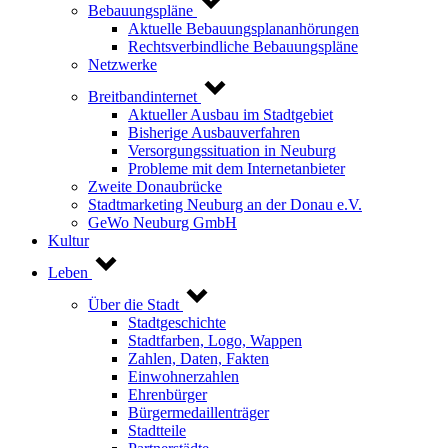
Bebauungspläne
Aktuelle Bebauungsplananhörungen
Rechtsverbindliche Bebauungspläne
Netzwerke
Breitbandinternet
Aktueller Ausbau im Stadtgebiet
Bisherige Ausbauverfahren
Versorgungssituation in Neuburg
Probleme mit dem Internetanbieter
Zweite Donaubrücke
Stadtmarketing Neuburg an der Donau e.V.
GeWo Neuburg GmbH
Kultur
Leben
Über die Stadt
Stadtgeschichte
Stadtfarben, Logo, Wappen
Zahlen, Daten, Fakten
Einwohnerzahlen
Ehrenbürger
Bürgermedaillenträger
Stadtteile