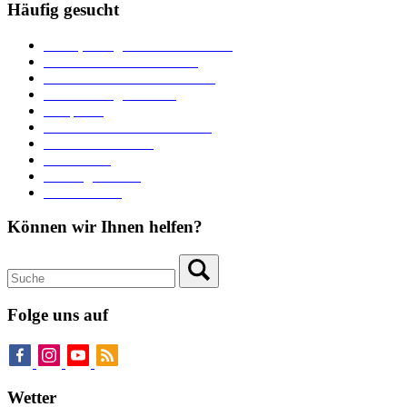
Häufig gesucht
Ämter, Sachgebiete und Betriebe
Downloads und Formulare
Unterkünfte und Gastronomie
Veranstaltungskalender
Parkplätze
Stadtbücherei im Bücherturm
Heiraten in Neuburg
Stadttheater
Zahlungsverkehr
Pressebereich
Können wir Ihnen helfen?
Folge uns auf
Wetter