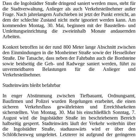
Dass die Ingolstädter Straße dringend saniert werden muss, steht für
die Stadtverwaltung, Anlieger als auch Verkehrsteilnehmer außer
Frage. Nach jahrelangem Aufschieben ist jetzt der Punkt erreicht, an
dem der schlechte Zustand nicht mehr ignoriert werden kann. Am
kommenden Montag, 30. Mai, beginnen mit der Baustellen- und
Umleitungseinrichtung die zweieinhalb Monate andauernden
Arbeiten.
Konkret betroffen ist der rund 800 Meter lange Abschnitt zwischen
den Einmündungen in die Monheimer Straße sowie der Hesselloher
Straße. Die Tatsache, dass neben der Fahrbahn auch die Bordsteine
sowie beidseitig die Geh- und Radwege saniert werden, führt zu
unvermeidbaren Belastungen für die Anlieger und
Verkehrsteilnehmer.
Stadteinwärts bleibt befahrbar
In enger Abstimmung zwischen Tiefbauamt, Ordnungsamt,
Baufirmen und Polizei wurden Regelungen erarbeitet, die einen
sicheren Verkehrsfluss gewährleisten und Erreichbarkeiten
sicherstellten. Von Montag, 30. Mai bis einschließlich Sonntag, 7.
August wird die Ingolstädter Straße im beschriebenem Bereich
halbseitig gesperrt. Stadteinwärts läuft der Verkehr weiterhin über
die Ingolstädter Straße, stadtauswärts wird er über den
Schlößchenweg umgeleitet. Letzterer ist aufgrund der geringeren