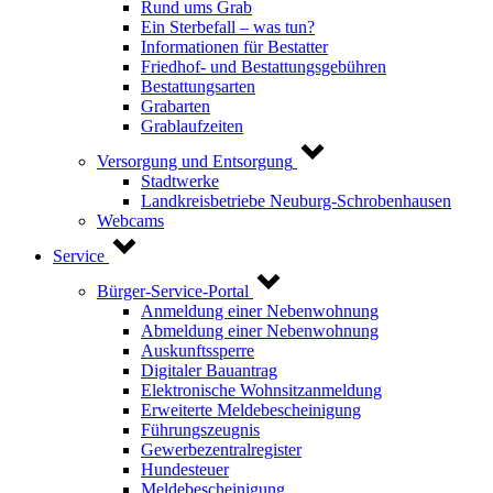
Rund ums Grab
Ein Sterbefall – was tun?
Informationen für Bestatter
Friedhof- und Bestattungsgebühren
Bestattungsarten
Grabarten
Grablaufzeiten
Versorgung und Entsorgung
Stadtwerke
Landkreisbetriebe Neuburg-Schrobenhausen
Webcams
Service
Bürger-Service-Portal
Anmeldung einer Nebenwohnung
Abmeldung einer Nebenwohnung
Auskunftssperre
Digitaler Bauantrag
Elektronische Wohnsitzanmeldung
Erweiterte Meldebescheinigung
Führungszeugnis
Gewerbezentralregister
Hundesteuer
Meldebescheinigung