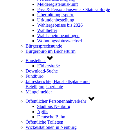
Melderegisterauskunft
Pass & Personalausweis • Statusabfrage
Übermittlungssperre
Urkundenbestellung
Wahlergebnisse bis 2026
Wahlhelfer
Wahlschein beantragen
Wohnungsstatuswechsel
Bürgersprechstunde
Bürgerbüro im Bücherturm
Baustellen
Färberstraße
Download-Suche
Fundbüro
Jahresberichte, Haushaltspläne und
Beteiligungsberichte
Mängelmelder
Öffentlicher Personennahverkehr
Stadtbus Neuburg
Agilis
Deutsche Bahn
Öffentliche Toiletten
Wickelstationen in Neuburg