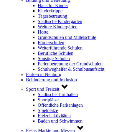
Bildung und Betreuung
Haus für Kinder
Kinderkrippe
Tagesbetreuung
Städtische Kindergärten
Weitere Kindergärten
Horte
Grundschulen und Mittelschule
Förderschulen
Weiterführende Schulen
Berufliche Schulen
Sonstige Schulen
Ferienbetreuung der Grundschulen
Schulweghelfer & Schulbusaufsicht
Parken in Neuburg
Behinderung und Inklusion
Sport und Freizeit
Städtische Turnhallen
Sportplätze
Öffentliche Parkanlagen
Spielplätze
Freizeitaktivitäten
Baden und Schwimmen
Feste, Märkte und Messen