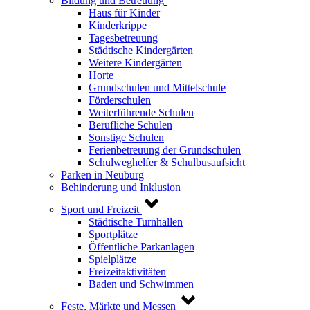
Bildung und Betreuung
Haus für Kinder
Kinderkrippe
Tagesbetreuung
Städtische Kindergärten
Weitere Kindergärten
Horte
Grundschulen und Mittelschule
Förderschulen
Weiterführende Schulen
Berufliche Schulen
Sonstige Schulen
Ferienbetreuung der Grundschulen
Schulweghelfer & Schulbusaufsicht
Parken in Neuburg
Behinderung und Inklusion
Sport und Freizeit
Städtische Turnhallen
Sportplätze
Öffentliche Parkanlagen
Spielplätze
Freizeitaktivitäten
Baden und Schwimmen
Feste, Märkte und Messen