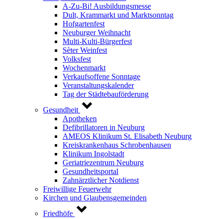
A-Zu-Bi! Ausbildungsmesse
Dult, Krammarkt und Marktsonntag
Hofgartenfest
Neuburger Weihnacht
Multi-Kulti-Bürgerfest
Sèter Weinfest
Volksfest
Wochenmarkt
Verkaufsoffene Sonntage
Veranstaltungskalender
Tag der Städtebauförderung
Gesundheit
Apotheken
Defibrillatoren in Neuburg
AMEOS Klinikum St. Elisabeth Neuburg
Kreiskrankenhaus Schrobenhausen
Klinikum Ingolstadt
Geriatriezentrum Neuburg
Gesundheitsportal
Zahnärztlicher Notdienst
Freiwillige Feuerwehr
Kirchen und Glaubensgemeinden
Friedhöfe