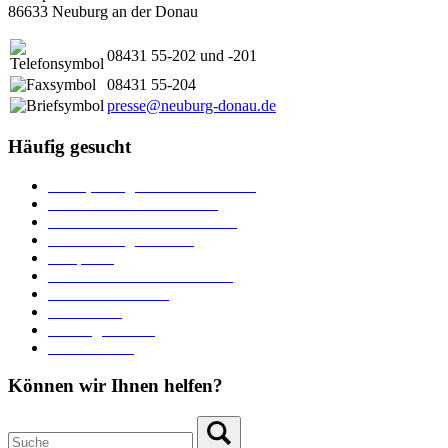
86633 Neuburg an der Donau
08431 55-202 und -201
08431 55-204
presse@neuburg-donau.de
Häufig gesucht
Ämter, Sachgebiete und Betriebe
Downloads und Formulare
Unterkünfte und Gastronomie
Veranstaltungskalender
Parkplätze
Stadtbücherei im Bücherturm
Heiraten in Neuburg
Stadttheater
Zahlungsverkehr
Pressebereich
Können wir Ihnen helfen?