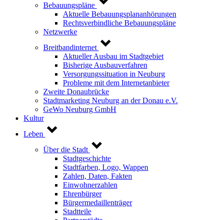
Bebauungspläne
Aktuelle Bebauungsplananhörungen
Rechtsverbindliche Bebauungspläne
Netzwerke
Breitbandinternet
Aktueller Ausbau im Stadtgebiet
Bisherige Ausbauverfahren
Versorgungssituation in Neuburg
Probleme mit dem Internetanbieter
Zweite Donaubrücke
Stadtmarketing Neuburg an der Donau e.V.
GeWo Neuburg GmbH
Kultur
Leben
Über die Stadt
Stadtgeschichte
Stadtfarben, Logo, Wappen
Zahlen, Daten, Fakten
Einwohnerzahlen
Ehrenbürger
Bürgermedaillenträger
Stadtteile