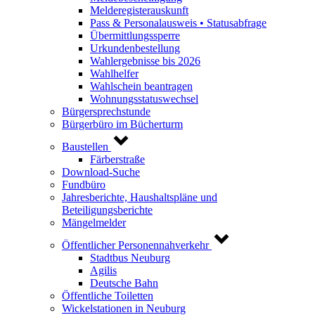
Melderegisterauskunft
Pass & Personalausweis • Statusabfrage
Übermittlungssperre
Urkundenbestellung
Wahlergebnisse bis 2026
Wahlhelfer
Wahlschein beantragen
Wohnungsstatuswechsel
Bürgersprechstunde
Bürgerbüro im Bücherturm
Baustellen
Färberstraße
Download-Suche
Fundbüro
Jahresberichte, Haushaltspläne und
Beteiligungsberichte
Mängelmelder
Öffentlicher Personennahverkehr
Stadtbus Neuburg
Agilis
Deutsche Bahn
Öffentliche Toiletten
Wickelstationen in Neuburg