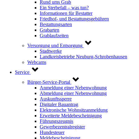
Rund ums Grab
Ein Sterbefall – was tun?
Informationen für Bestatter
Friedhof- und Bestattungsgebühren
Bestattungsarten
Grabarten
Grablaufzeiten
Versorgung und Entsorgung
Stadtwerke
Landkreisbetriebe Neuburg-Schrobenhausen
Webcams
Service
Bürger-Service-Portal
Anmeldung einer Nebenwohnung
Abmeldung einer Nebenwohnung
Auskunftssperre
Digitaler Bauantrag
Elektronische Wohnsitzanmeldung
Erweiterte Meldebescheinigung
Führungszeugnis
Gewerbezentralregister
Hundesteuer
Meldebescheinigung