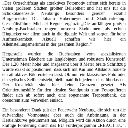
„Der Ortsschriftzug als attraktives Fotomotiv erfreut sich bereits in
vielen größeren Städten größter Beliebtheit und hat uns für die
Schokoladenseite Neuburgs besonders gereizt“, erzählt
Bürgermeister Dr. Johann Habermeyer und Stadtmarketing-
Geschäftsführer Michael Regnet ergänzt: „Die auffälligen großen
Neuburg-Buchstaben tragen unseren Stadtnamen als echten
Hingucker vor allem auch in die digitale Welt und sorgen für hohe
Aufmerksamkeit. Aktuell schaffen wir hier ein
Alleinstellungsmerkmal in der gesamten Region.“
Hergestellt wurden die Buchstaben vom spezialisierten
Unternehmen Blachere aus langlebigem und robustem Kunststoff.
Der 1,20 Meter hohe und insgesamt über 8 Meter breite Schriftzug
wurde exakt so positioniert, dass sich mit Kai und Altstadtsilhouette
ein attraktives Bild erstellen lässt. Ob nun ein klassisches Foto oder
ein stylisches Selfie entsteht, bleibt natürlich jedem selbst überlassen.
Der Kreativität sind hier keine Grenzen gesetzt. Als
Orientierungshilfe für den idealen Standpunkt zum Fotografieren
findet sich ab sofort auch eine sogenannte Treppenbank, die
obendrein zum Verweilen einlädt.
Ein besonderer Dank gilt der Feuerwehr Neuburg, die sich um die
aufwändige Vormontage aber auch die Anbringung in der
Hertleinkurve gekümmert hat. Möglich wird die Aktion durch eine
kräftige Förderung durch das EU-Förderprogramm „REACT-EU“,