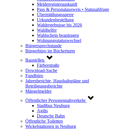
Melderegisterauskunft
Pass & Personalausweis • Statusabfrage
Übermittlungssperre
Urkundenbestellung
Wahlergebnisse bis 2026
Wahlhelfer
Wahlschein beantragen
Wohnungsstatuswechsel
Bürgersprechstunde
Bürgerbüro im Bücherturm
Baustellen
Färberstraße
Download-Suche
Fundbüro
Jahresberichte, Haushaltspläne und
Beteiligungsberichte
Mängelmelder
Öffentlicher Personennahverkehr
Stadtbus Neuburg
Agilis
Deutsche Bahn
Öffentliche Toiletten
Wickelstationen in Neuburg