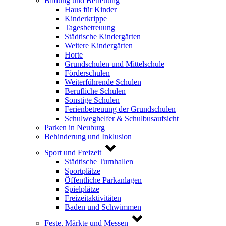
Bildung und Betreuung
Haus für Kinder
Kinderkrippe
Tagesbetreuung
Städtische Kindergärten
Weitere Kindergärten
Horte
Grundschulen und Mittelschule
Förderschulen
Weiterführende Schulen
Berufliche Schulen
Sonstige Schulen
Ferienbetreuung der Grundschulen
Schulweghelfer & Schulbusaufsicht
Parken in Neuburg
Behinderung und Inklusion
Sport und Freizeit
Städtische Turnhallen
Sportplätze
Öffentliche Parkanlagen
Spielplätze
Freizeitaktivitäten
Baden und Schwimmen
Feste, Märkte und Messen