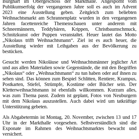
Burghart im Obergeschoss der Markthalle. Angespornt vom
Publikumserfolg der vergangenen Jahre soll es auch im Advent
2023 eine Ausstellung geben. Zeitgleich zum beliebten
Weihnachtsmarkt am Schrannenplatz wurden in den vergangenen
Jahren facettenreiche Themenschauen unter anderem mit
Schneemännern, Teddybären, Krippen, Christbaumschmuck,
Schnitzkunst oder Puppen veranstaltet. Heuer lautet das Motto
„Nikolaus trifft Weihnachtsmann“. Ziel ist es auch heuer, die
Ausstellung wieder mit Leihgaben aus der Bevölkerung zu
bestücken.
Gesucht werden Nikoläuse und Weihnachtsmänner jeglicher Art
und aus allen Materialien sowie Gegenstände, die mit den Begriffen
„Nikolaus“ oder „Weihnachtsmann“ zu tun haben oder auf ihnen zu
sehen sind. Das können zum Bespiel Schlitten, Rentiere, Krampus,
Postkarten, Stiefel, Strümpfe, Kostüme oder Bücher sein. Der
Kletterweihnachtsmann ist ebenfalls willkommen. Kurzum alles,
was zum Thema passt. Zudem ist geplant, Fotos von Neuburgern
mit dem Nikolaus auszustellen. Auch dabei wird um tatkräftige
Unterstützung gebeten.
Als Abgabetermin ist Montag, 20. November, zwischen 13 und 17
Uhr in der Markthalle vorgesehen. Selbstverständlich sind die
Exponate im Rahmen des Weihnachtsmarktes bewacht und
versichert.