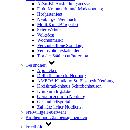
A-Zu-Bi! Ausbildungsmesse
Dult, Krammarkt und Marktsonntag
Hofgartenfest
Neuburger Weihnacht
Multi-Kulti-Bürgerfest
Sèter Weinfest
Volksfest
Wochenmarkt
Verkaufsoffene Sonntage
Veranstaltungskalender
Tag der Städtebauförderung
Gesundheit
Apotheken
Defibrillatoren in Neuburg
AMEOS Klinikum St. Elisabeth Neuburg
Kreiskrankenhaus Schrobenhausen
Klinikum Ingolstadt
Geriatriezentrum Neuburg
Gesundheitsportal
Zahnärztlicher Notdienst
Freiwillige Feuerwehr
Kirchen und Glaubensgemeinden
Friedhöfe