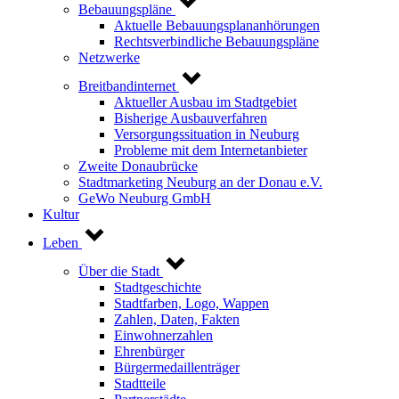
Bebauungspläne
Aktuelle Bebauungsplananhörungen
Rechtsverbindliche Bebauungspläne
Netzwerke
Breitbandinternet
Aktueller Ausbau im Stadtgebiet
Bisherige Ausbauverfahren
Versorgungssituation in Neuburg
Probleme mit dem Internetanbieter
Zweite Donaubrücke
Stadtmarketing Neuburg an der Donau e.V.
GeWo Neuburg GmbH
Kultur
Leben
Über die Stadt
Stadtgeschichte
Stadtfarben, Logo, Wappen
Zahlen, Daten, Fakten
Einwohnerzahlen
Ehrenbürger
Bürgermedaillenträger
Stadtteile