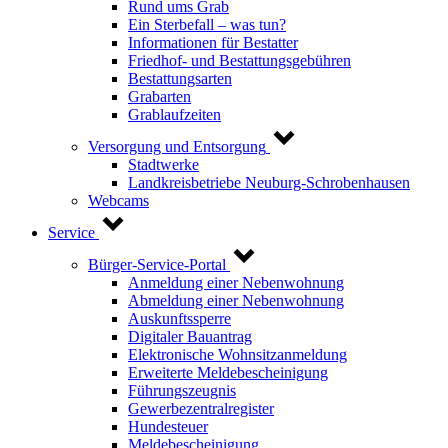
Rund ums Grab
Ein Sterbefall – was tun?
Informationen für Bestatter
Friedhof- und Bestattungsgebühren
Bestattungsarten
Grabarten
Grablaufzeiten
Versorgung und Entsorgung
Stadtwerke
Landkreisbetriebe Neuburg-Schrobenhausen
Webcams
Service
Bürger-Service-Portal
Anmeldung einer Nebenwohnung
Abmeldung einer Nebenwohnung
Auskunftssperre
Digitaler Bauantrag
Elektronische Wohnsitzanmeldung
Erweiterte Meldebescheinigung
Führungszeugnis
Gewerbezentralregister
Hundesteuer
Meldebescheinigung