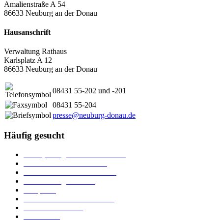
Amalienstraße A 54
86633 Neuburg an der Donau
Hausanschrift
Verwaltung Rathaus
Karlsplatz A 12
86633 Neuburg an der Donau
08431 55-202 und -201
08431 55-204
presse@neuburg-donau.de
Häufig gesucht
Ämter, Sachgebiete und Betriebe
Downloads und Formulare
Unterkünfte und Gastronomie
Veranstaltungskalender
Parkplätze
Stadtbücherei im Bücherturm
Heiraten in Neuburg
Stadttheater