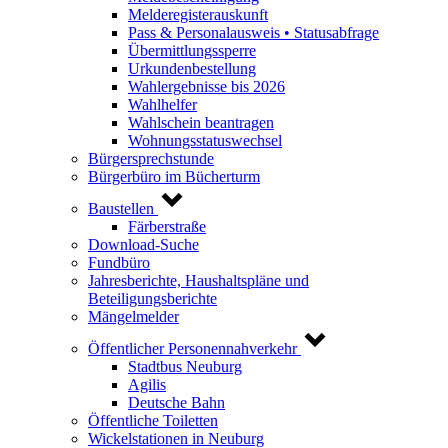
Melderegisterauskunft
Pass & Personalausweis • Statusabfrage
Übermittlungssperre
Urkundenbestellung
Wahlergebnisse bis 2026
Wahlhelfer
Wahlschein beantragen
Wohnungsstatuswechsel
Bürgersprechstunde
Bürgerbüro im Bücherturm
Baustellen
Färberstraße
Download-Suche
Fundbüro
Jahresberichte, Haushaltspläne und
Beteiligungsberichte
Mängelmelder
Öffentlicher Personennahverkehr
Stadtbus Neuburg
Agilis
Deutsche Bahn
Öffentliche Toiletten
Wickelstationen in Neuburg