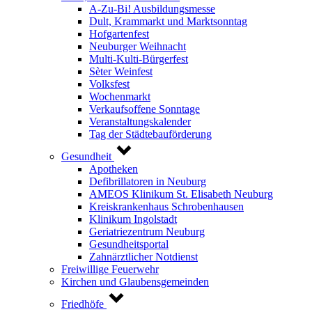
A-Zu-Bi! Ausbildungsmesse
Dult, Krammarkt und Marktsonntag
Hofgartenfest
Neuburger Weihnacht
Multi-Kulti-Bürgerfest
Sèter Weinfest
Volksfest
Wochenmarkt
Verkaufsoffene Sonntage
Veranstaltungskalender
Tag der Städtebauförderung
Gesundheit
Apotheken
Defibrillatoren in Neuburg
AMEOS Klinikum St. Elisabeth Neuburg
Kreiskrankenhaus Schrobenhausen
Klinikum Ingolstadt
Geriatriezentrum Neuburg
Gesundheitsportal
Zahnärztlicher Notdienst
Freiwillige Feuerwehr
Kirchen und Glaubensgemeinden
Friedhöfe