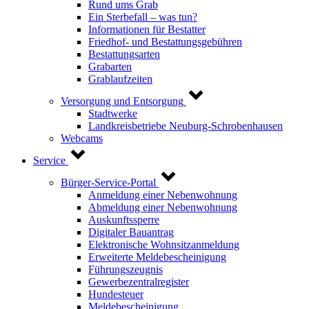
Rund ums Grab
Ein Sterbefall – was tun?
Informationen für Bestatter
Friedhof- und Bestattungsgebühren
Bestattungsarten
Grabarten
Grablaufzeiten
Versorgung und Entsorgung
Stadtwerke
Landkreisbetriebe Neuburg-Schrobenhausen
Webcams
Service
Bürger-Service-Portal
Anmeldung einer Nebenwohnung
Abmeldung einer Nebenwohnung
Auskunftssperre
Digitaler Bauantrag
Elektronische Wohnsitzanmeldung
Erweiterte Meldebescheinigung
Führungszeugnis
Gewerbezentralregister
Hundesteuer
Meldebescheinigung