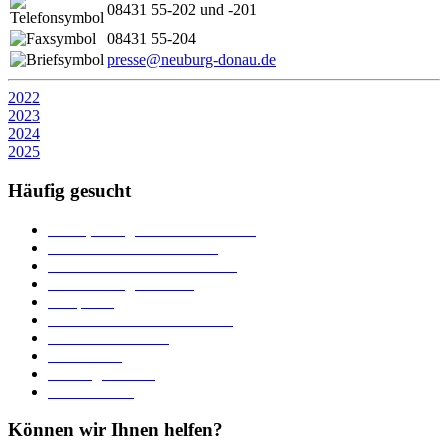
08431 55-202 und -201
08431 55-204
presse@neuburg-donau.de
2022
2023
2024
2025
Häufig gesucht
Ämter, Sachgebiete und Betriebe
Downloads und Formulare
Unterkünfte und Gastronomie
Veranstaltungskalender
Parkplätze
Stadtbücherei im Bücherturm
Heiraten in Neuburg
Stadttheater
Zahlungsverkehr
Pressebereich
Können wir Ihnen helfen?