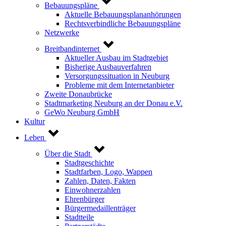
Bebauungspläne
Aktuelle Bebauungsplananhörungen
Rechtsverbindliche Bebauungspläne
Netzwerke
Breitbandinternet
Aktueller Ausbau im Stadtgebiet
Bisherige Ausbauverfahren
Versorgungssituation in Neuburg
Probleme mit dem Internetanbieter
Zweite Donaubrücke
Stadtmarketing Neuburg an der Donau e.V.
GeWo Neuburg GmbH
Kultur
Leben
Über die Stadt
Stadtgeschichte
Stadtfarben, Logo, Wappen
Zahlen, Daten, Fakten
Einwohnerzahlen
Ehrenbürger
Bürgermedaillenträger
Stadtteile