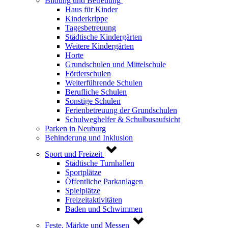
Bildung und Betreuung
Haus für Kinder
Kinderkrippe
Tagesbetreuung
Städtische Kindergärten
Weitere Kindergärten
Horte
Grundschulen und Mittelschule
Förderschulen
Weiterführende Schulen
Berufliche Schulen
Sonstige Schulen
Ferienbetreuung der Grundschulen
Schulweghelfer & Schulbusaufsicht
Parken in Neuburg
Behinderung und Inklusion
Sport und Freizeit
Städtische Turnhallen
Sportplätze
Öffentliche Parkanlagen
Spielplätze
Freizeitaktivitäten
Baden und Schwimmen
Feste, Märkte und Messen