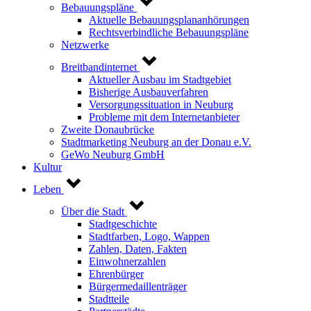
Bebauungspläne
Aktuelle Bebauungsplananhörungen
Rechtsverbindliche Bebauungspläne
Netzwerke
Breitbandinternet
Aktueller Ausbau im Stadtgebiet
Bisherige Ausbauverfahren
Versorgungssituation in Neuburg
Probleme mit dem Internetanbieter
Zweite Donaubrücke
Stadtmarketing Neuburg an der Donau e.V.
GeWo Neuburg GmbH
Kultur
Leben
Über die Stadt
Stadtgeschichte
Stadtfarben, Logo, Wappen
Zahlen, Daten, Fakten
Einwohnerzahlen
Ehrenbürger
Bürgermedaillenträger
Stadtteile