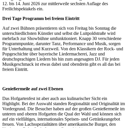
12. bis 14. Juni 2026 zur mittlerweile sechsten Auflage des
Freilichtspektakels ein.
Drei Tage Programm bei freiem Eintritt
Auf zwei Bühnen präsentieren sich von Freitag bis Sonntag die
unterschiedlichsten Künstler und selbst die Luitpoldstraße wird
mehrfach zur Showbühne umfunktioniert. Knapp 30 verschiedene
Programmpunkte, darunter Tanz, Performance und Musik, sorgen
für Unterhaltung und Kurzweil. Von den Klassikern der Rock- und
Popgeschichte über bayerische Liedermacherei, Jazz und
deutschsprachigen Liedern bis hin zum angesagten DJ. Für jeden
Musikgeschmack ist etwas dabei und obendrein gibt es all das bei
freiem Eintritt.
Genießermeile auf zwei Ebenen
Das Hofgartenfest ist aber auch aus kulinarischer Sicht ein
Highlight. Bei der Auswahl standen Regionalität und Originalität im
Vordergrund. Die Besucher haben auf der großen Genießermeile im
unteren und oberen Hofgarten die Qual der Wahl und können sich
auf ein vielfältiges, internationales Speisen- und Getränkeangebot
freuen. Von Lachsspezialitäten über amerikanische Burger, den