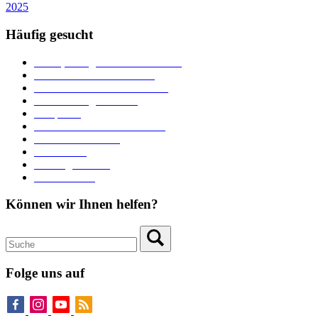
2025
Häufig gesucht
Ämter, Sachgebiete und Betriebe
Downloads und Formulare
Unterkünfte und Gastronomie
Veranstaltungskalender
Parkplätze
Stadtbücherei im Bücherturm
Heiraten in Neuburg
Stadttheater
Zahlungsverkehr
Pressebereich
Können wir Ihnen helfen?
Folge uns auf