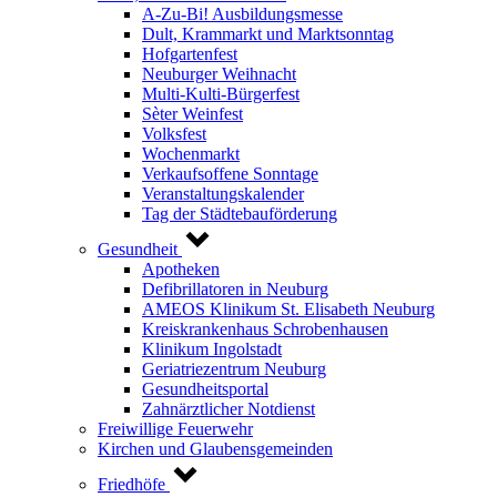
A-Zu-Bi! Ausbildungsmesse
Dult, Krammarkt und Marktsonntag
Hofgartenfest
Neuburger Weihnacht
Multi-Kulti-Bürgerfest
Sèter Weinfest
Volksfest
Wochenmarkt
Verkaufsoffene Sonntage
Veranstaltungskalender
Tag der Städtebauförderung
Gesundheit
Apotheken
Defibrillatoren in Neuburg
AMEOS Klinikum St. Elisabeth Neuburg
Kreiskrankenhaus Schrobenhausen
Klinikum Ingolstadt
Geriatriezentrum Neuburg
Gesundheitsportal
Zahnärztlicher Notdienst
Freiwillige Feuerwehr
Kirchen und Glaubensgemeinden
Friedhöfe