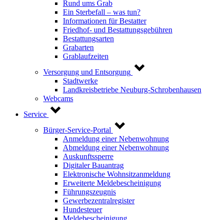
Rund ums Grab
Ein Sterbefall – was tun?
Informationen für Bestatter
Friedhof- und Bestattungsgebühren
Bestattungsarten
Grabarten
Grablaufzeiten
Versorgung und Entsorgung
Stadtwerke
Landkreisbetriebe Neuburg-Schrobenhausen
Webcams
Service
Bürger-Service-Portal
Anmeldung einer Nebenwohnung
Abmeldung einer Nebenwohnung
Auskunftssperre
Digitaler Bauantrag
Elektronische Wohnsitzanmeldung
Erweiterte Meldebescheinigung
Führungszeugnis
Gewerbezentralregister
Hundesteuer
Meldebescheinigung