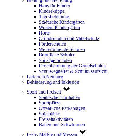
Bildung und Betreuung
Haus für Kinder
Kinderkrippe
Tagesbetreuung
Städtische Kindergärten
Weitere Kindergärten
Horte
Grundschulen und Mittelschule
Förderschulen
Weiterführende Schulen
Berufliche Schulen
Sonstige Schulen
Ferienbetreuung der Grundschulen
Schulweghelfer & Schulbusaufsicht
Parken in Neuburg
Behinderung und Inklusion
Sport und Freizeit
Städtische Turnhallen
Sportplätze
Öffentliche Parkanlagen
Spielplätze
Freizeitaktivitäten
Baden und Schwimmen
Feste, Märkte und Messen