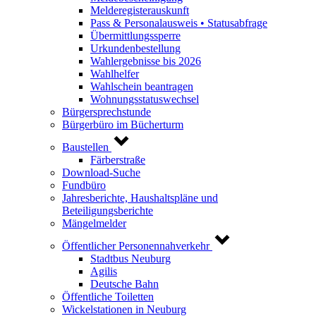
Melderegisterauskunft
Pass & Personalausweis • Statusabfrage
Übermittlungssperre
Urkundenbestellung
Wahlergebnisse bis 2026
Wahlhelfer
Wahlschein beantragen
Wohnungsstatuswechsel
Bürgersprechstunde
Bürgerbüro im Bücherturm
Baustellen
Färberstraße
Download-Suche
Fundbüro
Jahresberichte, Haushaltspläne und
Beteiligungsberichte
Mängelmelder
Öffentlicher Personennahverkehr
Stadtbus Neuburg
Agilis
Deutsche Bahn
Öffentliche Toiletten
Wickelstationen in Neuburg