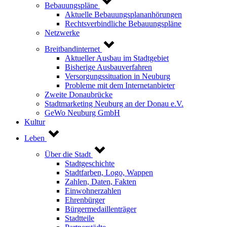
Bebauungspläne
Aktuelle Bebauungsplananhörungen
Rechtsverbindliche Bebauungspläne
Netzwerke
Breitbandinternet
Aktueller Ausbau im Stadtgebiet
Bisherige Ausbauverfahren
Versorgungssituation in Neuburg
Probleme mit dem Internetanbieter
Zweite Donaubrücke
Stadtmarketing Neuburg an der Donau e.V.
GeWo Neuburg GmbH
Kultur
Leben
Über die Stadt
Stadtgeschichte
Stadtfarben, Logo, Wappen
Zahlen, Daten, Fakten
Einwohnerzahlen
Ehrenbürger
Bürgermedaillenträger
Stadtteile