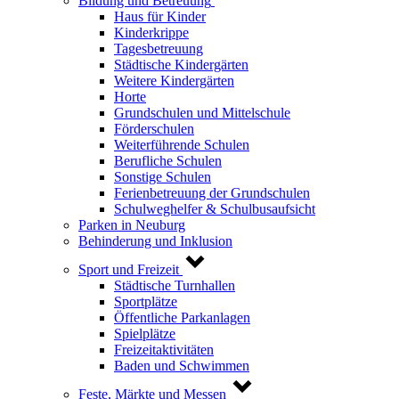
Bildung und Betreuung
Haus für Kinder
Kinderkrippe
Tagesbetreuung
Städtische Kindergärten
Weitere Kindergärten
Horte
Grundschulen und Mittelschule
Förderschulen
Weiterführende Schulen
Berufliche Schulen
Sonstige Schulen
Ferienbetreuung der Grundschulen
Schulweghelfer & Schulbusaufsicht
Parken in Neuburg
Behinderung und Inklusion
Sport und Freizeit
Städtische Turnhallen
Sportplätze
Öffentliche Parkanlagen
Spielplätze
Freizeitaktivitäten
Baden und Schwimmen
Feste, Märkte und Messen