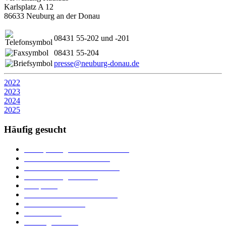
Karlsplatz A 12
86633 Neuburg an der Donau
08431 55-202 und -201
08431 55-204
presse@neuburg-donau.de
2022
2023
2024
2025
Häufig gesucht
Ämter, Sachgebiete und Betriebe
Downloads und Formulare
Unterkünfte und Gastronomie
Veranstaltungskalender
Parkplätze
Stadtbücherei im Bücherturm
Heiraten in Neuburg
Stadttheater
Zahlungsverkehr