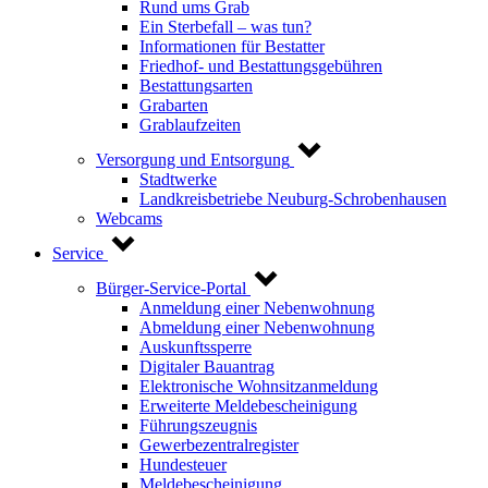
Rund ums Grab
Ein Sterbefall – was tun?
Informationen für Bestatter
Friedhof- und Bestattungsgebühren
Bestattungsarten
Grabarten
Grablaufzeiten
Versorgung und Entsorgung
Stadtwerke
Landkreisbetriebe Neuburg-Schrobenhausen
Webcams
Service
Bürger-Service-Portal
Anmeldung einer Nebenwohnung
Abmeldung einer Nebenwohnung
Auskunftssperre
Digitaler Bauantrag
Elektronische Wohnsitzanmeldung
Erweiterte Meldebescheinigung
Führungszeugnis
Gewerbezentralregister
Hundesteuer
Meldebescheinigung