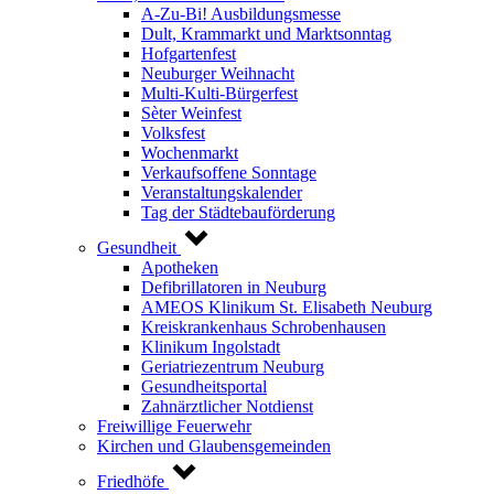
A-Zu-Bi! Ausbildungsmesse
Dult, Krammarkt und Marktsonntag
Hofgartenfest
Neuburger Weihnacht
Multi-Kulti-Bürgerfest
Sèter Weinfest
Volksfest
Wochenmarkt
Verkaufsoffene Sonntage
Veranstaltungskalender
Tag der Städtebauförderung
Gesundheit
Apotheken
Defibrillatoren in Neuburg
AMEOS Klinikum St. Elisabeth Neuburg
Kreiskrankenhaus Schrobenhausen
Klinikum Ingolstadt
Geriatriezentrum Neuburg
Gesundheitsportal
Zahnärztlicher Notdienst
Freiwillige Feuerwehr
Kirchen und Glaubensgemeinden
Friedhöfe