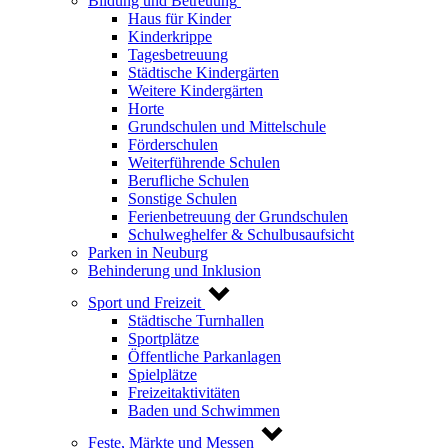
Bildung und Betreuung
Haus für Kinder
Kinderkrippe
Tagesbetreuung
Städtische Kindergärten
Weitere Kindergärten
Horte
Grundschulen und Mittelschule
Förderschulen
Weiterführende Schulen
Berufliche Schulen
Sonstige Schulen
Ferienbetreuung der Grundschulen
Schulweghelfer & Schulbusaufsicht
Parken in Neuburg
Behinderung und Inklusion
Sport und Freizeit
Städtische Turnhallen
Sportplätze
Öffentliche Parkanlagen
Spielplätze
Freizeitaktivitäten
Baden und Schwimmen
Feste, Märkte und Messen