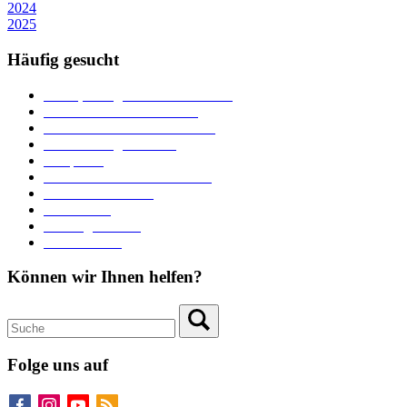
2024
2025
Häufig gesucht
Ämter, Sachgebiete und Betriebe
Downloads und Formulare
Unterkünfte und Gastronomie
Veranstaltungskalender
Parkplätze
Stadtbücherei im Bücherturm
Heiraten in Neuburg
Stadttheater
Zahlungsverkehr
Pressebereich
Können wir Ihnen helfen?
Folge uns auf