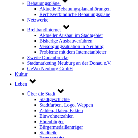
Bebauungspläne
Aktuelle Bebauungsplananhörungen
Rechtsverbindliche Bebauungspläne
Netzwerke
Breitbandinternet
Aktueller Ausbau im Stadtgebiet
Bisherige Ausbauverfahren
Versorgungssituation in Neuburg
Probleme mit dem Internetanbieter
Zweite Donaubrücke
Stadtmarketing Neuburg an der Donau e.V.
GeWo Neuburg GmbH
Kultur
Leben
Über die Stadt
Stadtgeschichte
Stadtfarben, Logo, Wappen
Zahlen, Daten, Fakten
Einwohnerzahlen
Ehrenbürger
Bürgermedaillenträger
Stadtteile