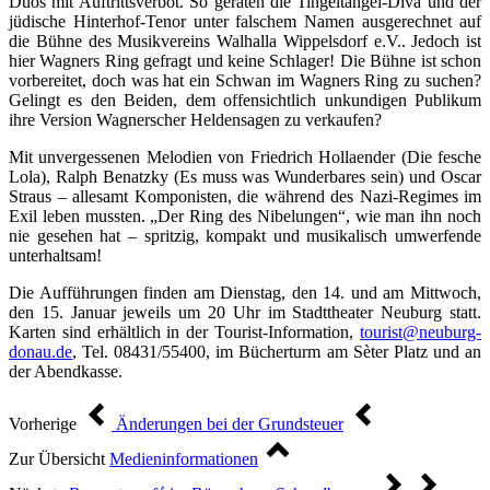
Duos mit Auftrittsverbot. So geraten die Tingeltangel-Diva und der
jüdische Hinterhof-Tenor unter falschem Namen ausgerechnet auf
die Bühne des Musikvereins Walhalla Wippelsdorf e.V.. Jedoch ist
hier Wagners Ring gefragt und keine Schlager! Die Bühne ist schon
vorbereitet, doch was hat ein Schwan im Wagners Ring zu suchen?
Gelingt es den Beiden, dem offensichtlich unkundigen Publikum
ihre Version Wagnerscher Heldensagen zu verkaufen?
Mit unvergessenen Melodien von Friedrich Hollaender (Die fesche
Lola), Ralph Benatzky (Es muss was Wunderbares sein) und Oscar
Straus – allesamt Komponisten, die während des Nazi-Regimes im
Exil leben mussten. „Der Ring des Nibelungen“, wie man ihn noch
nie gesehen hat – spritzig, kompakt und musikalisch umwerfende
unterhaltsam!
Die Aufführungen finden am Dienstag, den 14. und am Mittwoch,
den 15. Januar jeweils um 20 Uhr im Stadttheater Neuburg statt.
Karten sind erhältlich in der Tourist-Information,
tourist@neuburg-
donau.de
, Tel. 08431/55400, im Bücherturm am Sèter Platz und an
der Abendkasse.
Vorherige
Änderungen bei der Grundsteuer
Zur Übersicht
Medieninformationen