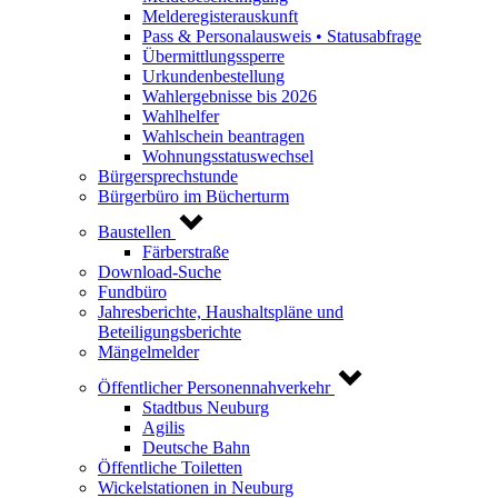
Melderegisterauskunft
Pass & Personalausweis • Statusabfrage
Übermittlungssperre
Urkundenbestellung
Wahlergebnisse bis 2026
Wahlhelfer
Wahlschein beantragen
Wohnungsstatuswechsel
Bürgersprechstunde
Bürgerbüro im Bücherturm
Baustellen
Färberstraße
Download-Suche
Fundbüro
Jahresberichte, Haushaltspläne und
Beteiligungsberichte
Mängelmelder
Öffentlicher Personennahverkehr
Stadtbus Neuburg
Agilis
Deutsche Bahn
Öffentliche Toiletten
Wickelstationen in Neuburg