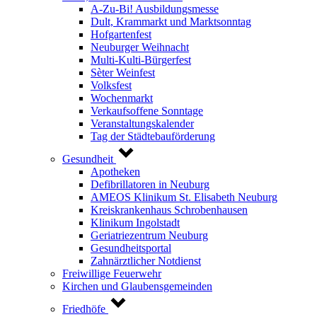
A-Zu-Bi! Ausbildungsmesse
Dult, Krammarkt und Marktsonntag
Hofgartenfest
Neuburger Weihnacht
Multi-Kulti-Bürgerfest
Sèter Weinfest
Volksfest
Wochenmarkt
Verkaufsoffene Sonntage
Veranstaltungskalender
Tag der Städtebauförderung
Gesundheit
Apotheken
Defibrillatoren in Neuburg
AMEOS Klinikum St. Elisabeth Neuburg
Kreiskrankenhaus Schrobenhausen
Klinikum Ingolstadt
Geriatriezentrum Neuburg
Gesundheitsportal
Zahnärztlicher Notdienst
Freiwillige Feuerwehr
Kirchen und Glaubensgemeinden
Friedhöfe