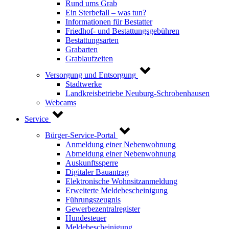
Rund ums Grab
Ein Sterbefall – was tun?
Informationen für Bestatter
Friedhof- und Bestattungsgebühren
Bestattungsarten
Grabarten
Grablaufzeiten
Versorgung und Entsorgung
Stadtwerke
Landkreisbetriebe Neuburg-Schrobenhausen
Webcams
Service
Bürger-Service-Portal
Anmeldung einer Nebenwohnung
Abmeldung einer Nebenwohnung
Auskunftssperre
Digitaler Bauantrag
Elektronische Wohnsitzanmeldung
Erweiterte Meldebescheinigung
Führungszeugnis
Gewerbezentralregister
Hundesteuer
Meldebescheinigung