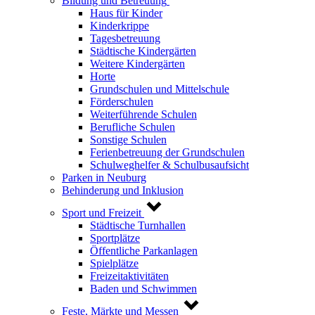
Bildung und Betreuung
Haus für Kinder
Kinderkrippe
Tagesbetreuung
Städtische Kindergärten
Weitere Kindergärten
Horte
Grundschulen und Mittelschule
Förderschulen
Weiterführende Schulen
Berufliche Schulen
Sonstige Schulen
Ferienbetreuung der Grundschulen
Schulweghelfer & Schulbusaufsicht
Parken in Neuburg
Behinderung und Inklusion
Sport und Freizeit
Städtische Turnhallen
Sportplätze
Öffentliche Parkanlagen
Spielplätze
Freizeitaktivitäten
Baden und Schwimmen
Feste, Märkte und Messen