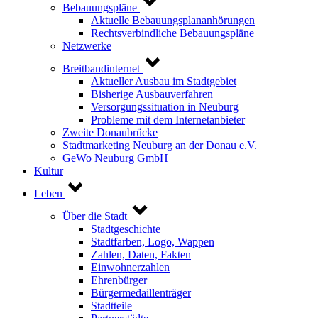
Bebauungspläne
Aktuelle Bebauungsplananhörungen
Rechtsverbindliche Bebauungspläne
Netzwerke
Breitbandinternet
Aktueller Ausbau im Stadtgebiet
Bisherige Ausbauverfahren
Versorgungssituation in Neuburg
Probleme mit dem Internetanbieter
Zweite Donaubrücke
Stadtmarketing Neuburg an der Donau e.V.
GeWo Neuburg GmbH
Kultur
Leben
Über die Stadt
Stadtgeschichte
Stadtfarben, Logo, Wappen
Zahlen, Daten, Fakten
Einwohnerzahlen
Ehrenbürger
Bürgermedaillenträger
Stadtteile