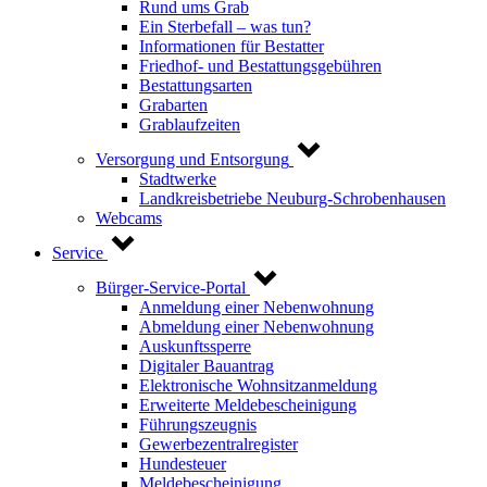
Rund ums Grab
Ein Sterbefall – was tun?
Informationen für Bestatter
Friedhof- und Bestattungsgebühren
Bestattungsarten
Grabarten
Grablaufzeiten
Versorgung und Entsorgung
Stadtwerke
Landkreisbetriebe Neuburg-Schrobenhausen
Webcams
Service
Bürger-Service-Portal
Anmeldung einer Nebenwohnung
Abmeldung einer Nebenwohnung
Auskunftssperre
Digitaler Bauantrag
Elektronische Wohnsitzanmeldung
Erweiterte Meldebescheinigung
Führungszeugnis
Gewerbezentralregister
Hundesteuer
Meldebescheinigung