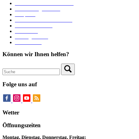
Unterkünfte und Gastronomie
Veranstaltungskalender
Parkplätze
Stadtbücherei im Bücherturm
Heiraten in Neuburg
Stadttheater
Zahlungsverkehr
Pressebereich
Können wir Ihnen helfen?
Folge uns auf
Wetter
Öffnungszeiten
Montag, Dienstag, Donnerstag, Freitag: