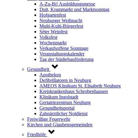
A-Zu-Bi! Ausbildungsmesse
Dult, Krammarkt und Marktsonntag
Hofgartenfest
Neuburger Weihnacht
Multi-Kulti-Bürgerfest
Sèter Weinfest
Volksfest
Wochenmarkt
Verkaufsoffene Sonntage
Veranstaltungskalender
Tag der Städtebauförderung
Gesundheit
Apotheken
Defibrillatoren in Neuburg
AMEOS Klinikum St. Elisabeth Neuburg
Kreiskrankenhaus Schrobenhausen
Klinikum Ingolstadt
Geriatriezentrum Neuburg
Gesundheitsportal
Zahnärztlicher Notdienst
Freiwillige Feuerwehr
Kirchen und Glaubensgemeinden
Friedhöfe