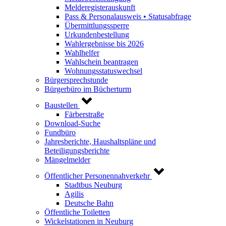
Melderegisterauskunft
Pass & Personalausweis • Statusabfrage
Übermittlungssperre
Urkundenbestellung
Wahlergebnisse bis 2026
Wahlhelfer
Wahlschein beantragen
Wohnungsstatuswechsel
Bürgersprechstunde
Bürgerbüro im Bücherturm
Baustellen
Färberstraße
Download-Suche
Fundbüro
Jahresberichte, Haushaltspläne und
Beteiligungsberichte
Mängelmelder
Öffentlicher Personennahverkehr
Stadtbus Neuburg
Agilis
Deutsche Bahn
Öffentliche Toiletten
Wickelstationen in Neuburg