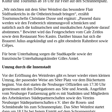
Kultur und Tourismus ab 18 Uhr zur Feier auf den Schrannenplatz.
„Wir möchten mit dem Sèter Weinfest das besondere Flair
Südfrankreichs in die Ottheinrichstadt bringen“, erzählt
Tourismuschefin Christiane Dusse und ergänzt: „Passend dazu
werden wir den Festbereich stimmungsvoll schmücken und
natürlich auch die kulinarischen und musikalischen Angebote darauf
abstimmen.“ Bewirtet wird das Festgeschehen vom Cafe Zeitlos
sowie dem Restaurant Neo Kastro. Darüber hinaus hat sich die
Brauerei Julius angekündigt und es gibt obendrein Rahmbrot sowie
Crêpes.
Für beste Unterhaltung sorgen die Stadtkapelle sowie der
französische Unterhaltungskünstler Gilles Amiel.
Umzug durch die Innenstadt
Vor der Eröffnung des Weinfestes gibt es heuer wieder einen kleinen
Umzug, der passender Weise am Sèter Platz vor dem Bücherturm
beginnt. Von dort starten die Neuburger Offiziellen um 17:30 Uhr
gemeinsam mit den Delegationen aus Sète und Jesenik. Angeführt
vom Neuburger Fanfarenzug geht es mit Stadträten und Mitgliedern
des Arbeitskreises Städtepartnerschaften sowie des Vereins
Neuburger Städtepartnerschaften e.V. über die Rosen- und
Schmidstraße bis zum Schrannenplatz. Das Sèter Weinfest startet
dann um 18 Uhr bei freiem Eintritt auf dem Schrannenplatz.