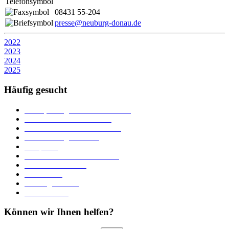
08431 55-204
presse@neuburg-donau.de
2022
2023
2024
2025
Häufig gesucht
Ämter, Sachgebiete und Betriebe
Downloads und Formulare
Unterkünfte und Gastronomie
Veranstaltungskalender
Parkplätze
Stadtbücherei im Bücherturm
Heiraten in Neuburg
Stadttheater
Zahlungsverkehr
Pressebereich
Können wir Ihnen helfen?