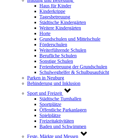
Bildung und Betreuung
Haus für Kinder
Kinderkrippe
Tagesbetreuung
Städtische Kindergärten
Weitere Kindergärten
Horte
Grundschulen und Mittelschule
Förderschulen
Weiterführende Schulen
Berufliche Schulen
Sonstige Schulen
Ferienbetreuung der Grundschulen
Schulweghelfer & Schulbusaufsicht
Parken in Neuburg
Behinderung und Inklusion
Sport und Freizeit
Städtische Turnhallen
Sportplätze
Öffentliche Parkanlagen
Spielplätze
Freizeitaktivitäten
Baden und Schwimmen
Feste, Märkte und Messen