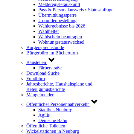
Melderegisterauskunft
Pass & Personalausweis • Statusabfrage
Übermittlungssperre
Urkundenbestellung
Wahlergebnisse bis 2026
Wahlhelfer
Wahlschein beantragen
Wohnungsstatuswechsel
Bürgersprechstunde
Bürgerbüro im Bücherturm
Baustellen
Färberstraße
Download-Suche
Fundbüro
Jahresberichte, Haushaltspläne und
Beteiligungsberichte
Mängelmelder
Öffentlicher Personennahverkehr
Stadtbus Neuburg
Agilis
Deutsche Bahn
Öffentliche Toiletten
Wickelstationen in Neuburg