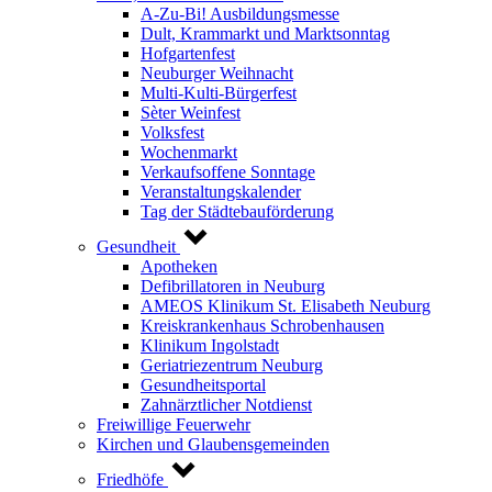
A-Zu-Bi! Ausbildungsmesse
Dult, Krammarkt und Marktsonntag
Hofgartenfest
Neuburger Weihnacht
Multi-Kulti-Bürgerfest
Sèter Weinfest
Volksfest
Wochenmarkt
Verkaufsoffene Sonntage
Veranstaltungskalender
Tag der Städtebauförderung
Gesundheit
Apotheken
Defibrillatoren in Neuburg
AMEOS Klinikum St. Elisabeth Neuburg
Kreiskrankenhaus Schrobenhausen
Klinikum Ingolstadt
Geriatriezentrum Neuburg
Gesundheitsportal
Zahnärztlicher Notdienst
Freiwillige Feuerwehr
Kirchen und Glaubensgemeinden
Friedhöfe