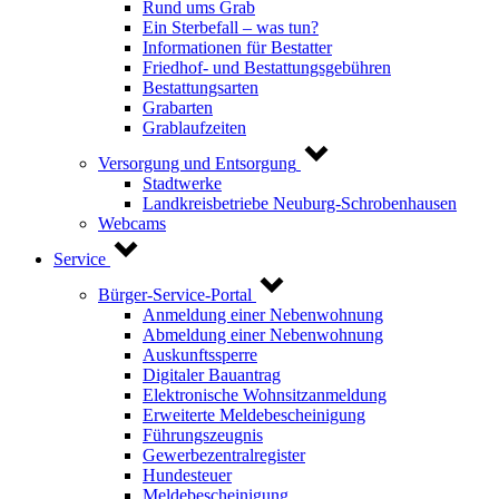
Rund ums Grab
Ein Sterbefall – was tun?
Informationen für Bestatter
Friedhof- und Bestattungsgebühren
Bestattungsarten
Grabarten
Grablaufzeiten
Versorgung und Entsorgung
Stadtwerke
Landkreisbetriebe Neuburg-Schrobenhausen
Webcams
Service
Bürger-Service-Portal
Anmeldung einer Nebenwohnung
Abmeldung einer Nebenwohnung
Auskunftssperre
Digitaler Bauantrag
Elektronische Wohnsitzanmeldung
Erweiterte Meldebescheinigung
Führungszeugnis
Gewerbezentralregister
Hundesteuer
Meldebescheinigung