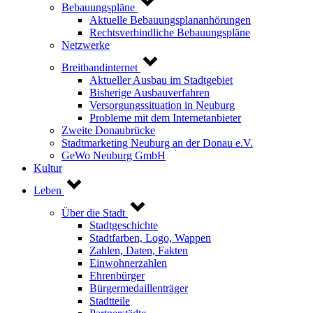
Bebauungspläne
Aktuelle Bebauungsplananhörungen
Rechtsverbindliche Bebauungspläne
Netzwerke
Breitbandinternet
Aktueller Ausbau im Stadtgebiet
Bisherige Ausbauverfahren
Versorgungssituation in Neuburg
Probleme mit dem Internetanbieter
Zweite Donaubrücke
Stadtmarketing Neuburg an der Donau e.V.
GeWo Neuburg GmbH
Kultur
Leben
Über die Stadt
Stadtgeschichte
Stadtfarben, Logo, Wappen
Zahlen, Daten, Fakten
Einwohnerzahlen
Ehrenbürger
Bürgermedaillenträger
Stadtteile