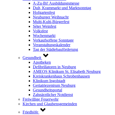
A-Zu-Bi! Ausbildungsmesse
Dult, Krammarkt und Marktsonntag
Hofgartenfest
Neuburger Weihnacht
Multi-Kulti-Bürgerfest
Sèter Weinfest
Volksfest
Wochenmarkt
Verkaufsoffene Sonntage
Veranstaltungskalender
Tag der Städtebauförderung
Gesundheit
Apotheken
Defibrillatoren in Neuburg
AMEOS Klinikum St. Elisabeth Neuburg
Kreiskrankenhaus Schrobenhausen
Klinikum Ingolstadt
Geriatriezentrum Neuburg
Gesundheitsportal
Zahnärztlicher Notdienst
Freiwillige Feuerwehr
Kirchen und Glaubensgemeinden
Friedhöfe