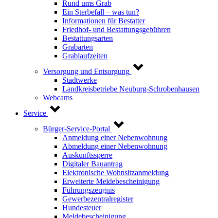
Rund ums Grab
Ein Sterbefall – was tun?
Informationen für Bestatter
Friedhof- und Bestattungsgebühren
Bestattungsarten
Grabarten
Grablaufzeiten
Versorgung und Entsorgung
Stadtwerke
Landkreisbetriebe Neuburg-Schrobenhausen
Webcams
Service
Bürger-Service-Portal
Anmeldung einer Nebenwohnung
Abmeldung einer Nebenwohnung
Auskunftssperre
Digitaler Bauantrag
Elektronische Wohnsitzanmeldung
Erweiterte Meldebescheinigung
Führungszeugnis
Gewerbezentralregister
Hundesteuer
Meldebescheinigung