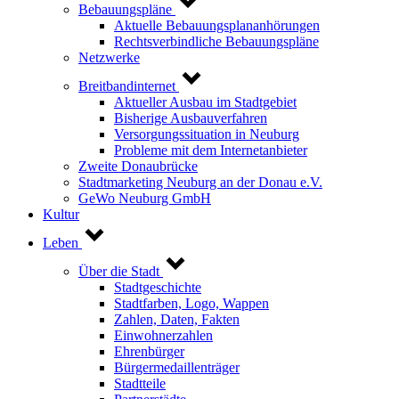
Bebauungspläne
Aktuelle Bebauungsplananhörungen
Rechtsverbindliche Bebauungspläne
Netzwerke
Breitbandinternet
Aktueller Ausbau im Stadtgebiet
Bisherige Ausbauverfahren
Versorgungssituation in Neuburg
Probleme mit dem Internetanbieter
Zweite Donaubrücke
Stadtmarketing Neuburg an der Donau e.V.
GeWo Neuburg GmbH
Kultur
Leben
Über die Stadt
Stadtgeschichte
Stadtfarben, Logo, Wappen
Zahlen, Daten, Fakten
Einwohnerzahlen
Ehrenbürger
Bürgermedaillenträger
Stadtteile