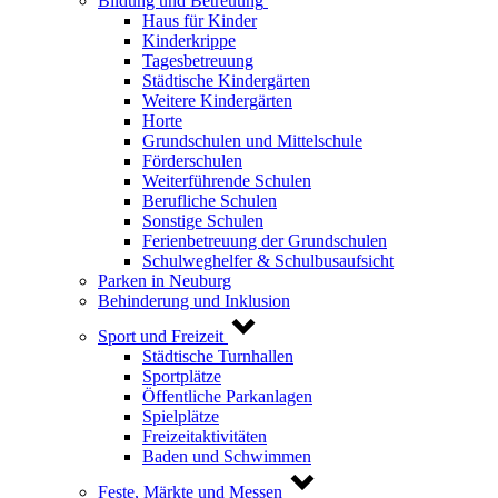
Bildung und Betreuung
Haus für Kinder
Kinderkrippe
Tagesbetreuung
Städtische Kindergärten
Weitere Kindergärten
Horte
Grundschulen und Mittelschule
Förderschulen
Weiterführende Schulen
Berufliche Schulen
Sonstige Schulen
Ferienbetreuung der Grundschulen
Schulweghelfer & Schulbusaufsicht
Parken in Neuburg
Behinderung und Inklusion
Sport und Freizeit
Städtische Turnhallen
Sportplätze
Öffentliche Parkanlagen
Spielplätze
Freizeitaktivitäten
Baden und Schwimmen
Feste, Märkte und Messen