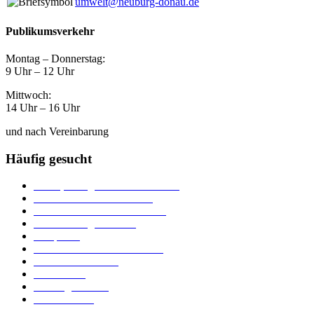
umwelt@neuburg-donau.de
Publikumsverkehr
Montag – Donnerstag:
9 Uhr – 12 Uhr
Mittwoch:
14 Uhr – 16 Uhr
und nach Vereinbarung
Häufig gesucht
Ämter, Sachgebiete und Betriebe
Downloads und Formulare
Unterkünfte und Gastronomie
Veranstaltungskalender
Parkplätze
Stadtbücherei im Bücherturm
Heiraten in Neuburg
Stadttheater
Zahlungsverkehr
Pressebereich