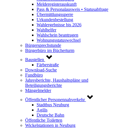
Melderegisterauskunft
Pass & Personalausweis • Statusabfrage
Übermittlungssperre
Urkundenbestellung
Wahlergebnisse bis 2026
Wahlhelfer
Wahlschein beantragen
Wohnungsstatuswechsel
Bürgersprechstunde
Bürgerbüro im Bücherturm
Baustellen
Färberstraße
Download-Suche
Fundbüro
Jahresberichte, Haushaltspläne und
Beteiligungsberichte
Mängelmelder
Öffentlicher Personennahverkehr
Stadtbus Neuburg
Agilis
Deutsche Bahn
Öffentliche Toiletten
Wickelstationen in Neuburg