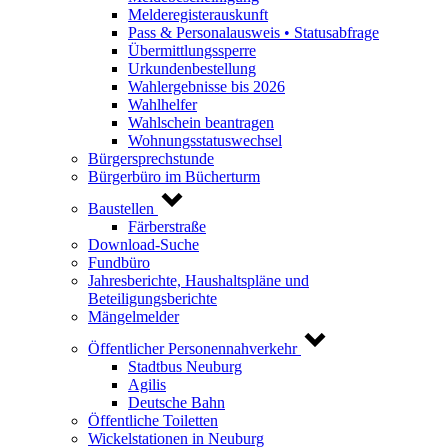
Melderegisterauskunft
Pass & Personalausweis • Statusabfrage
Übermittlungssperre
Urkundenbestellung
Wahlergebnisse bis 2026
Wahlhelfer
Wahlschein beantragen
Wohnungsstatuswechsel
Bürgersprechstunde
Bürgerbüro im Bücherturm
Baustellen
Färberstraße
Download-Suche
Fundbüro
Jahresberichte, Haushaltspläne und
Beteiligungsberichte
Mängelmelder
Öffentlicher Personennahverkehr
Stadtbus Neuburg
Agilis
Deutsche Bahn
Öffentliche Toiletten
Wickelstationen in Neuburg