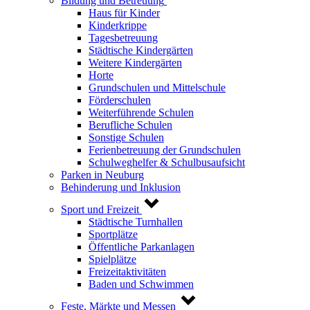
Bildung und Betreuung
Haus für Kinder
Kinderkrippe
Tagesbetreuung
Städtische Kindergärten
Weitere Kindergärten
Horte
Grundschulen und Mittelschule
Förderschulen
Weiterführende Schulen
Berufliche Schulen
Sonstige Schulen
Ferienbetreuung der Grundschulen
Schulweghelfer & Schulbusaufsicht
Parken in Neuburg
Behinderung und Inklusion
Sport und Freizeit
Städtische Turnhallen
Sportplätze
Öffentliche Parkanlagen
Spielplätze
Freizeitaktivitäten
Baden und Schwimmen
Feste, Märkte und Messen