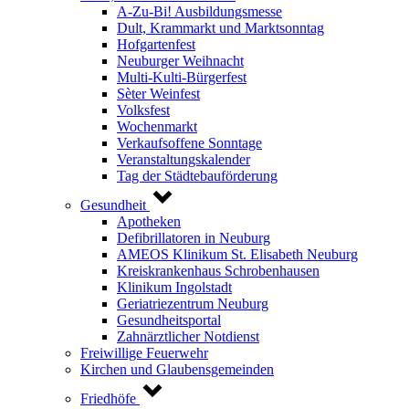
A-Zu-Bi! Ausbildungsmesse
Dult, Krammarkt und Marktsonntag
Hofgartenfest
Neuburger Weihnacht
Multi-Kulti-Bürgerfest
Sèter Weinfest
Volksfest
Wochenmarkt
Verkaufsoffene Sonntage
Veranstaltungskalender
Tag der Städtebauförderung
Gesundheit
Apotheken
Defibrillatoren in Neuburg
AMEOS Klinikum St. Elisabeth Neuburg
Kreiskrankenhaus Schrobenhausen
Klinikum Ingolstadt
Geriatriezentrum Neuburg
Gesundheitsportal
Zahnärztlicher Notdienst
Freiwillige Feuerwehr
Kirchen und Glaubensgemeinden
Friedhöfe