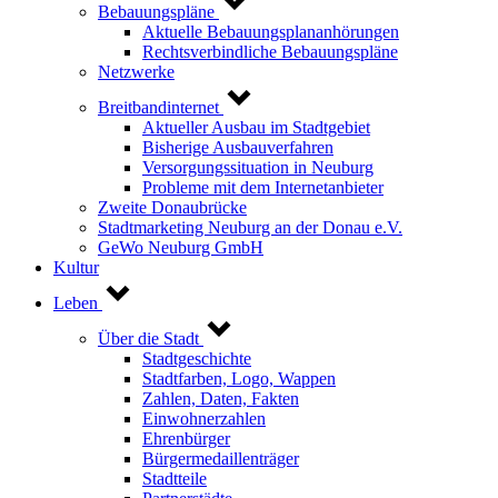
Bebauungspläne
Aktuelle Bebauungsplananhörungen
Rechtsverbindliche Bebauungspläne
Netzwerke
Breitbandinternet
Aktueller Ausbau im Stadtgebiet
Bisherige Ausbauverfahren
Versorgungssituation in Neuburg
Probleme mit dem Internetanbieter
Zweite Donaubrücke
Stadtmarketing Neuburg an der Donau e.V.
GeWo Neuburg GmbH
Kultur
Leben
Über die Stadt
Stadtgeschichte
Stadtfarben, Logo, Wappen
Zahlen, Daten, Fakten
Einwohnerzahlen
Ehrenbürger
Bürgermedaillenträger
Stadtteile