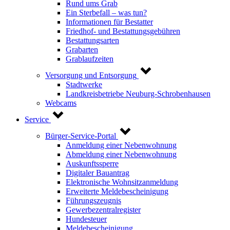
Rund ums Grab
Ein Sterbefall – was tun?
Informationen für Bestatter
Friedhof- und Bestattungsgebühren
Bestattungsarten
Grabarten
Grablaufzeiten
Versorgung und Entsorgung
Stadtwerke
Landkreisbetriebe Neuburg-Schrobenhausen
Webcams
Service
Bürger-Service-Portal
Anmeldung einer Nebenwohnung
Abmeldung einer Nebenwohnung
Auskunftssperre
Digitaler Bauantrag
Elektronische Wohnsitzanmeldung
Erweiterte Meldebescheinigung
Führungszeugnis
Gewerbezentralregister
Hundesteuer
Meldebescheinigung