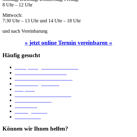
8 Uhr – 12 Uhr
Mittwoch:
7:30 Uhr – 13 Uhr und 14 Uhr – 18 Uhr
und nach Vereinbarung
» jetzt online Termin vereinbaren «
Häufig gesucht
Ämter, Sachgebiete und Betriebe
Downloads und Formulare
Unterkünfte und Gastronomie
Veranstaltungskalender
Parkplätze
Stadtbücherei im Bücherturm
Heiraten in Neuburg
Stadttheater
Zahlungsverkehr
Pressebereich
Können wir Ihnen helfen?