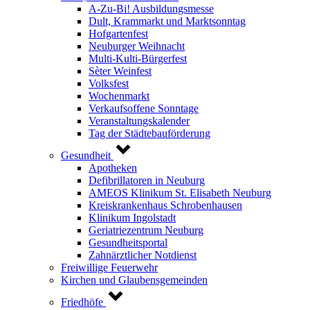
A-Zu-Bi! Ausbildungsmesse
Dult, Krammarkt und Marktsonntag
Hofgartenfest
Neuburger Weihnacht
Multi-Kulti-Bürgerfest
Sèter Weinfest
Volksfest
Wochenmarkt
Verkaufsoffene Sonntage
Veranstaltungskalender
Tag der Städtebauförderung
Gesundheit
Apotheken
Defibrillatoren in Neuburg
AMEOS Klinikum St. Elisabeth Neuburg
Kreiskrankenhaus Schrobenhausen
Klinikum Ingolstadt
Geriatriezentrum Neuburg
Gesundheitsportal
Zahnärztlicher Notdienst
Freiwillige Feuerwehr
Kirchen und Glaubensgemeinden
Friedhöfe