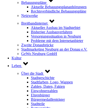
Bebauungspläne
Aktuelle Bebauungsplananhörungen
Rechtsverbindliche Bebauungspläne
Netzwerke
Breitbandinternet
Aktueller Ausbau im Stadtgebiet
Bisherige Ausbauverfahren
Versorgungssituation in Neuburg
Probleme mit dem Internetanbieter
Zweite Donaubrücke
Stadtmarketing Neuburg an der Donau e.V.
GeWo Neuburg GmbH
Kultur
Leben
Über die Stadt
Stadtgeschichte
Stadtfarben, Logo, Wappen
Zahlen, Daten, Fakten
Einwohnerzahlen
Ehrenbürger
Bürgermedaillenträger
Stadtteile