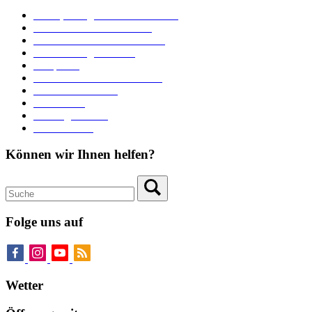
Ämter, Sachgebiete und Betriebe
Downloads und Formulare
Unterkünfte und Gastronomie
Veranstaltungskalender
Parkplätze
Stadtbücherei im Bücherturm
Heiraten in Neuburg
Stadttheater
Zahlungsverkehr
Pressebereich
Können wir Ihnen helfen?
Folge uns auf
Wetter