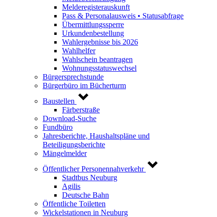
Melderegisterauskunft
Pass & Personalausweis • Statusabfrage
Übermittlungssperre
Urkundenbestellung
Wahlergebnisse bis 2026
Wahlhelfer
Wahlschein beantragen
Wohnungsstatuswechsel
Bürgersprechstunde
Bürgerbüro im Bücherturm
Baustellen
Färberstraße
Download-Suche
Fundbüro
Jahresberichte, Haushaltspläne und
Beteiligungsberichte
Mängelmelder
Öffentlicher Personennahverkehr
Stadtbus Neuburg
Agilis
Deutsche Bahn
Öffentliche Toiletten
Wickelstationen in Neuburg