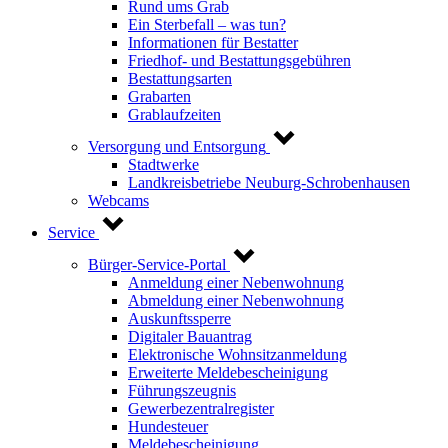
Rund ums Grab
Ein Sterbefall – was tun?
Informationen für Bestatter
Friedhof- und Bestattungsgebühren
Bestattungsarten
Grabarten
Grablaufzeiten
Versorgung und Entsorgung
Stadtwerke
Landkreisbetriebe Neuburg-Schrobenhausen
Webcams
Service
Bürger-Service-Portal
Anmeldung einer Nebenwohnung
Abmeldung einer Nebenwohnung
Auskunftssperre
Digitaler Bauantrag
Elektronische Wohnsitzanmeldung
Erweiterte Meldebescheinigung
Führungszeugnis
Gewerbezentralregister
Hundesteuer
Meldebescheinigung