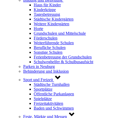
Bildung und Betreuung
Haus für Kinder
Kinderkrippe
Tagesbetreuung
Städtische Kindergärten
Weitere Kindergärten
Horte
Grundschulen und Mittelschule
Förderschulen
Weiterführende Schulen
Berufliche Schulen
Sonstige Schulen
Ferienbetreuung der Grundschulen
Schulweghelfer & Schulbusaufsicht
Parken in Neuburg
Behinderung und Inklusion
Sport und Freizeit
Städtische Turnhallen
Sportplätze
Öffentliche Parkanlagen
Spielplätze
Freizeitaktivitäten
Baden und Schwimmen
Feste, Märkte und Messen