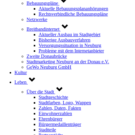
Bebauungspläne
Aktuelle Bebauungsplananhörungen
Rechtsverbindliche Bebauungspläne
Netzwerke
Breitbandinternet
Aktueller Ausbau im Stadtgebiet
Bisherige Ausbauverfahren
Versorgungssituation in Neuburg
Probleme mit dem Internetanbieter
Zweite Donaubrücke
Stadtmarketing Neuburg an der Donau e.V.
GeWo Neuburg GmbH
Kultur
Leben
Über die Stadt
Stadtgeschichte
Stadtfarben, Logo, Wappen
Zahlen, Daten, Fakten
Einwohnerzahlen
Ehrenbürger
Bürgermedaillenträger
Stadtteile