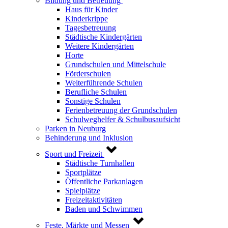
Bildung und Betreuung
Haus für Kinder
Kinderkrippe
Tagesbetreuung
Städtische Kindergärten
Weitere Kindergärten
Horte
Grundschulen und Mittelschule
Förderschulen
Weiterführende Schulen
Berufliche Schulen
Sonstige Schulen
Ferienbetreuung der Grundschulen
Schulweghelfer & Schulbusaufsicht
Parken in Neuburg
Behinderung und Inklusion
Sport und Freizeit
Städtische Turnhallen
Sportplätze
Öffentliche Parkanlagen
Spielplätze
Freizeitaktivitäten
Baden und Schwimmen
Feste, Märkte und Messen