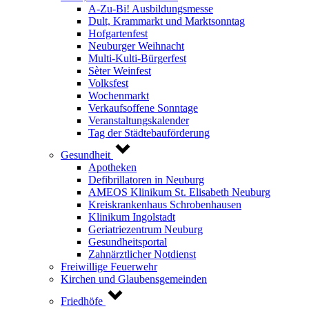
A-Zu-Bi! Ausbildungsmesse
Dult, Krammarkt und Marktsonntag
Hofgartenfest
Neuburger Weihnacht
Multi-Kulti-Bürgerfest
Sèter Weinfest
Volksfest
Wochenmarkt
Verkaufsoffene Sonntage
Veranstaltungskalender
Tag der Städtebauförderung
Gesundheit
Apotheken
Defibrillatoren in Neuburg
AMEOS Klinikum St. Elisabeth Neuburg
Kreiskrankenhaus Schrobenhausen
Klinikum Ingolstadt
Geriatriezentrum Neuburg
Gesundheitsportal
Zahnärztlicher Notdienst
Freiwillige Feuerwehr
Kirchen und Glaubensgemeinden
Friedhöfe