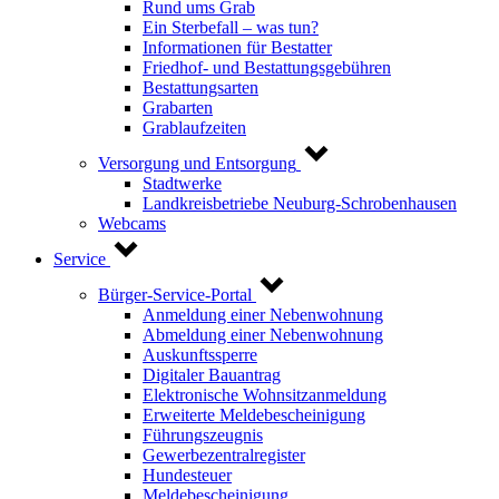
Rund ums Grab
Ein Sterbefall – was tun?
Informationen für Bestatter
Friedhof- und Bestattungsgebühren
Bestattungsarten
Grabarten
Grablaufzeiten
Versorgung und Entsorgung
Stadtwerke
Landkreisbetriebe Neuburg-Schrobenhausen
Webcams
Service
Bürger-Service-Portal
Anmeldung einer Nebenwohnung
Abmeldung einer Nebenwohnung
Auskunftssperre
Digitaler Bauantrag
Elektronische Wohnsitzanmeldung
Erweiterte Meldebescheinigung
Führungszeugnis
Gewerbezentralregister
Hundesteuer
Meldebescheinigung