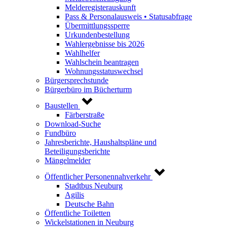
Melderegisterauskunft
Pass & Personalausweis • Statusabfrage
Übermittlungssperre
Urkundenbestellung
Wahlergebnisse bis 2026
Wahlhelfer
Wahlschein beantragen
Wohnungsstatuswechsel
Bürgersprechstunde
Bürgerbüro im Bücherturm
Baustellen
Färberstraße
Download-Suche
Fundbüro
Jahresberichte, Haushaltspläne und
Beteiligungsberichte
Mängelmelder
Öffentlicher Personennahverkehr
Stadtbus Neuburg
Agilis
Deutsche Bahn
Öffentliche Toiletten
Wickelstationen in Neuburg