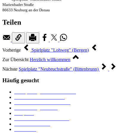
Marienbader Straße
86633 Neuburg an der Donau
Teilen
Vorherige
Spielplatz "Lohweg" (Bergen)
Zur Übersicht
Herzlich willkommen
Nächste
Spielplatz "Neubruchstraße" (Bittenbrunn)
Häufig gesucht
Ämter, Sachgebiete und Betriebe
Downloads und Formulare
Unterkünfte und Gastronomie
Veranstaltungskalender
Parkplätze
Stadtbücherei im Bücherturm
Heiraten in Neuburg
Stadttheater