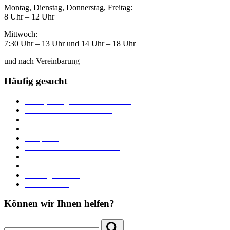
Montag, Dienstag, Donnerstag, Freitag:
8 Uhr – 12 Uhr
Mittwoch:
7:30 Uhr – 13 Uhr und 14 Uhr – 18 Uhr
und nach Vereinbarung
Häufig gesucht
Ämter, Sachgebiete und Betriebe
Downloads und Formulare
Unterkünfte und Gastronomie
Veranstaltungskalender
Parkplätze
Stadtbücherei im Bücherturm
Heiraten in Neuburg
Stadttheater
Zahlungsverkehr
Pressebereich
Können wir Ihnen helfen?