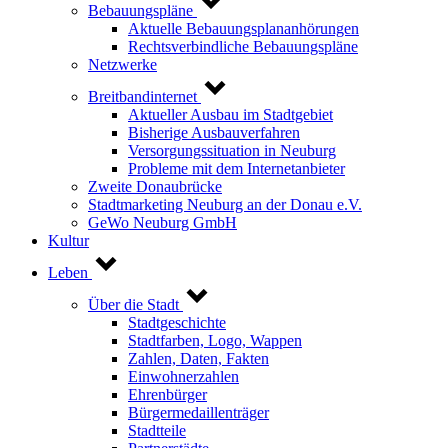
Bebauungspläne
Aktuelle Bebauungsplananhörungen
Rechtsverbindliche Bebauungspläne
Netzwerke
Breitbandinternet
Aktueller Ausbau im Stadtgebiet
Bisherige Ausbauverfahren
Versorgungssituation in Neuburg
Probleme mit dem Internetanbieter
Zweite Donaubrücke
Stadtmarketing Neuburg an der Donau e.V.
GeWo Neuburg GmbH
Kultur
Leben
Über die Stadt
Stadtgeschichte
Stadtfarben, Logo, Wappen
Zahlen, Daten, Fakten
Einwohnerzahlen
Ehrenbürger
Bürgermedaillenträger
Stadtteile