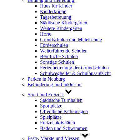
Bildung und Betreuung
Haus für Kinder
Kinderkrippe
Tagesbetreuung
Städtische Kindergärten
Weitere Kindergärten
Horte
Grundschulen und Mittelschule
Förderschulen
Weiterführende Schulen
Berufliche Schulen
Sonstige Schulen
Ferienbetreuung der Grundschulen
Schulweghelfer & Schulbusaufsicht
Parken in Neuburg
Behinderung und Inklusion
Sport und Freizeit
Städtische Turnhallen
Sportplätze
Öffentliche Parkanlagen
Spielplätze
Freizeitaktivitäten
Baden und Schwimmen
Feste, Märkte und Messen