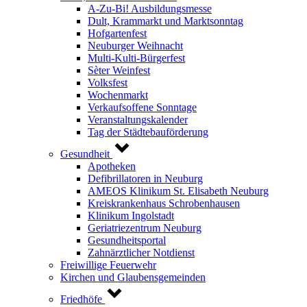
A-Zu-Bi! Ausbildungsmesse
Dult, Krammarkt und Marktsonntag
Hofgartenfest
Neuburger Weihnacht
Multi-Kulti-Bürgerfest
Sèter Weinfest
Volksfest
Wochenmarkt
Verkaufsoffene Sonntage
Veranstaltungskalender
Tag der Städtebauförderung
Gesundheit
Apotheken
Defibrillatoren in Neuburg
AMEOS Klinikum St. Elisabeth Neuburg
Kreiskrankenhaus Schrobenhausen
Klinikum Ingolstadt
Geriatriezentrum Neuburg
Gesundheitsportal
Zahnärztlicher Notdienst
Freiwillige Feuerwehr
Kirchen und Glaubensgemeinden
Friedhöfe