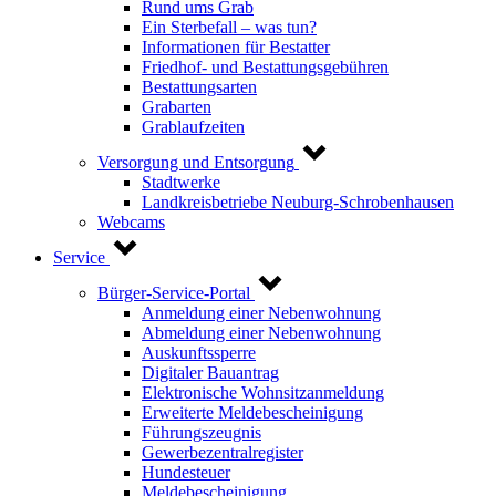
Rund ums Grab
Ein Sterbefall – was tun?
Informationen für Bestatter
Friedhof- und Bestattungsgebühren
Bestattungsarten
Grabarten
Grablaufzeiten
Versorgung und Entsorgung
Stadtwerke
Landkreisbetriebe Neuburg-Schrobenhausen
Webcams
Service
Bürger-Service-Portal
Anmeldung einer Nebenwohnung
Abmeldung einer Nebenwohnung
Auskunftssperre
Digitaler Bauantrag
Elektronische Wohnsitzanmeldung
Erweiterte Meldebescheinigung
Führungszeugnis
Gewerbezentralregister
Hundesteuer
Meldebescheinigung