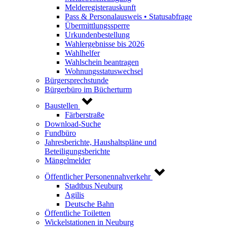
Melderegisterauskunft
Pass & Personalausweis • Statusabfrage
Übermittlungssperre
Urkundenbestellung
Wahlergebnisse bis 2026
Wahlhelfer
Wahlschein beantragen
Wohnungsstatuswechsel
Bürgersprechstunde
Bürgerbüro im Bücherturm
Baustellen
Färberstraße
Download-Suche
Fundbüro
Jahresberichte, Haushaltspläne und
Beteiligungsberichte
Mängelmelder
Öffentlicher Personennahverkehr
Stadtbus Neuburg
Agilis
Deutsche Bahn
Öffentliche Toiletten
Wickelstationen in Neuburg