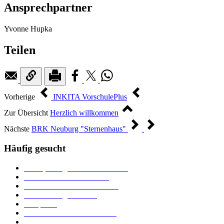
Ansprechpartner
Yvonne Hupka
Teilen
Vorherige
INKITA VorschulePlus
Zur Übersicht
Herzlich willkommen
Nächste
BRK Neuburg "Sternenhaus"
Häufig gesucht
Ämter, Sachgebiete und Betriebe
Downloads und Formulare
Unterkünfte und Gastronomie
Veranstaltungskalender
Parkplätze
Stadtbücherei im Bücherturm
Heiraten in Neuburg