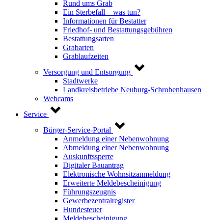
Rund ums Grab
Ein Sterbefall – was tun?
Informationen für Bestatter
Friedhof- und Bestattungsgebühren
Bestattungsarten
Grabarten
Grablaufzeiten
Versorgung und Entsorgung
Stadtwerke
Landkreisbetriebe Neuburg-Schrobenhausen
Webcams
Service
Bürger-Service-Portal
Anmeldung einer Nebenwohnung
Abmeldung einer Nebenwohnung
Auskunftssperre
Digitaler Bauantrag
Elektronische Wohnsitzanmeldung
Erweiterte Meldebescheinigung
Führungszeugnis
Gewerbezentralregister
Hundesteuer
Meldebescheinigung