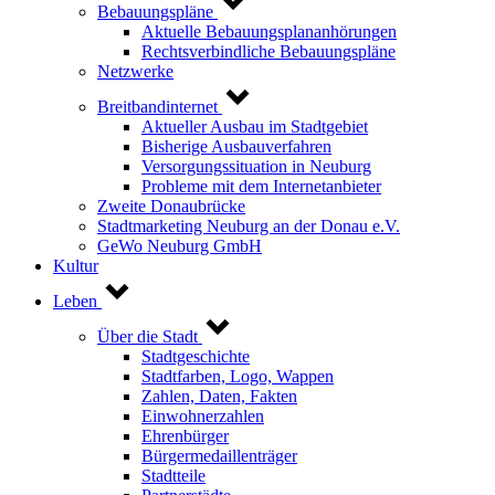
Bebauungspläne
Aktuelle Bebauungsplananhörungen
Rechtsverbindliche Bebauungspläne
Netzwerke
Breitbandinternet
Aktueller Ausbau im Stadtgebiet
Bisherige Ausbauverfahren
Versorgungssituation in Neuburg
Probleme mit dem Internetanbieter
Zweite Donaubrücke
Stadtmarketing Neuburg an der Donau e.V.
GeWo Neuburg GmbH
Kultur
Leben
Über die Stadt
Stadtgeschichte
Stadtfarben, Logo, Wappen
Zahlen, Daten, Fakten
Einwohnerzahlen
Ehrenbürger
Bürgermedaillenträger
Stadtteile