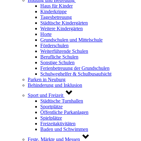
Bildung und Betreuung
Haus für Kinder
Kinderkrippe
Tagesbetreuung
Städtische Kindergärten
Weitere Kindergärten
Horte
Grundschulen und Mittelschule
Förderschulen
Weiterführende Schulen
Berufliche Schulen
Sonstige Schulen
Ferienbetreuung der Grundschulen
Schulweghelfer & Schulbusaufsicht
Parken in Neuburg
Behinderung und Inklusion
Sport und Freizeit
Städtische Turnhallen
Sportplätze
Öffentliche Parkanlagen
Spielplätze
Freizeitaktivitäten
Baden und Schwimmen
Feste, Märkte und Messen