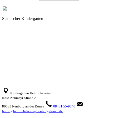
Städtischer Kindergarten
Kindergarten Heinrichsheim
Rosa-Neumayr-Straße 2
86633 Neuburg an der Donau
08431 55-9640
leitung.heinrichsheim@neuburg-donau.de