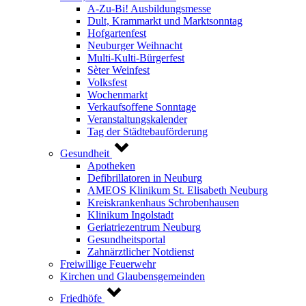
A-Zu-Bi! Ausbildungsmesse
Dult, Krammarkt und Marktsonntag
Hofgartenfest
Neuburger Weihnacht
Multi-Kulti-Bürgerfest
Sèter Weinfest
Volksfest
Wochenmarkt
Verkaufsoffene Sonntage
Veranstaltungskalender
Tag der Städtebauförderung
Gesundheit
Apotheken
Defibrillatoren in Neuburg
AMEOS Klinikum St. Elisabeth Neuburg
Kreiskrankenhaus Schrobenhausen
Klinikum Ingolstadt
Geriatriezentrum Neuburg
Gesundheitsportal
Zahnärztlicher Notdienst
Freiwillige Feuerwehr
Kirchen und Glaubensgemeinden
Friedhöfe