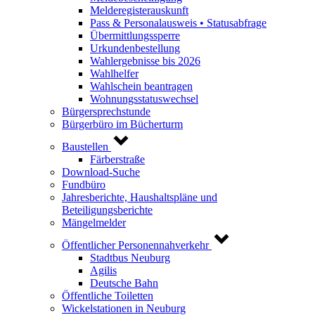
Melderegisterauskunft
Pass & Personalausweis • Statusabfrage
Übermittlungssperre
Urkundenbestellung
Wahlergebnisse bis 2026
Wahlhelfer
Wahlschein beantragen
Wohnungsstatuswechsel
Bürgersprechstunde
Bürgerbüro im Bücherturm
Baustellen
Färberstraße
Download-Suche
Fundbüro
Jahresberichte, Haushaltspläne und
Beteiligungsberichte
Mängelmelder
Öffentlicher Personennahverkehr
Stadtbus Neuburg
Agilis
Deutsche Bahn
Öffentliche Toiletten
Wickelstationen in Neuburg