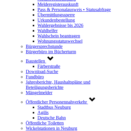
Melderegisterauskunft
Pass & Personalausweis • Statusabfrage
Übermittlungssperre
Urkundenbestellung
Wahlergebnisse bis 2026
Wahlhelfer
Wahlschein beantragen
Wohnungsstatuswechsel
Bürgersprechstunde
Bürgerbüro im Bücherturm
Baustellen
Färberstraße
Download-Suche
Fundbüro
Jahresberichte, Haushaltspläne und
Beteiligungsberichte
Mängelmelder
Öffentlicher Personennahverkehr
Stadtbus Neuburg
Agilis
Deutsche Bahn
Öffentliche Toiletten
Wickelstationen in Neuburg