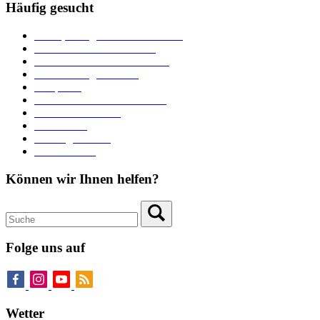
Häufig gesucht
Ämter, Sachgebiete und Betriebe
Downloads und Formulare
Unterkünfte und Gastronomie
Veranstaltungskalender
Parkplätze
Stadtbücherei im Bücherturm
Heiraten in Neuburg
Stadttheater
Zahlungsverkehr
Pressebereich
Können wir Ihnen helfen?
Folge uns auf
Wetter