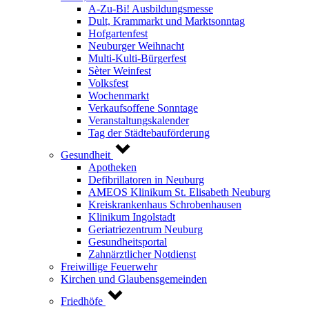
A-Zu-Bi! Ausbildungsmesse
Dult, Krammarkt und Marktsonntag
Hofgartenfest
Neuburger Weihnacht
Multi-Kulti-Bürgerfest
Sèter Weinfest
Volksfest
Wochenmarkt
Verkaufsoffene Sonntage
Veranstaltungskalender
Tag der Städtebauförderung
Gesundheit
Apotheken
Defibrillatoren in Neuburg
AMEOS Klinikum St. Elisabeth Neuburg
Kreiskrankenhaus Schrobenhausen
Klinikum Ingolstadt
Geriatriezentrum Neuburg
Gesundheitsportal
Zahnärztlicher Notdienst
Freiwillige Feuerwehr
Kirchen und Glaubensgemeinden
Friedhöfe