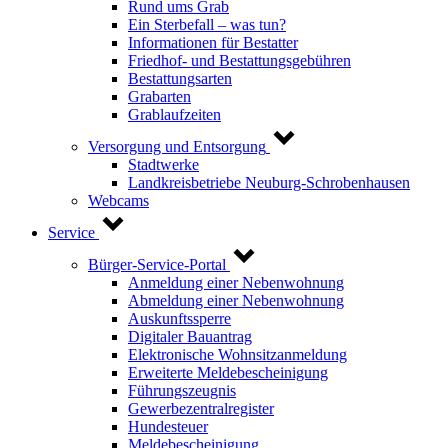
Rund ums Grab
Ein Sterbefall – was tun?
Informationen für Bestatter
Friedhof- und Bestattungsgebühren
Bestattungsarten
Grabarten
Grablaufzeiten
Versorgung und Entsorgung
Stadtwerke
Landkreisbetriebe Neuburg-Schrobenhausen
Webcams
Service
Bürger-Service-Portal
Anmeldung einer Nebenwohnung
Abmeldung einer Nebenwohnung
Auskunftssperre
Digitaler Bauantrag
Elektronische Wohnsitzanmeldung
Erweiterte Meldebescheinigung
Führungszeugnis
Gewerbezentralregister
Hundesteuer
Meldebescheinigung