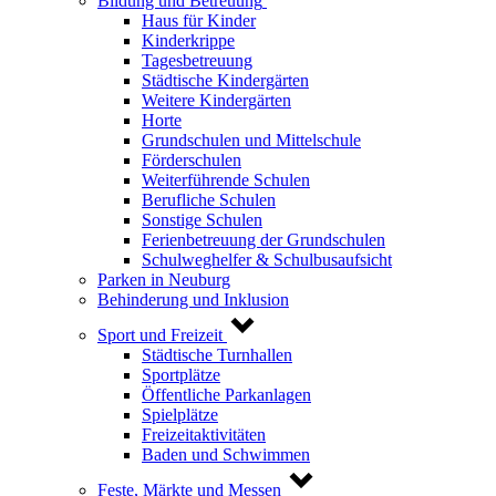
Bildung und Betreuung
Haus für Kinder
Kinderkrippe
Tagesbetreuung
Städtische Kindergärten
Weitere Kindergärten
Horte
Grundschulen und Mittelschule
Förderschulen
Weiterführende Schulen
Berufliche Schulen
Sonstige Schulen
Ferienbetreuung der Grundschulen
Schulweghelfer & Schulbusaufsicht
Parken in Neuburg
Behinderung und Inklusion
Sport und Freizeit
Städtische Turnhallen
Sportplätze
Öffentliche Parkanlagen
Spielplätze
Freizeitaktivitäten
Baden und Schwimmen
Feste, Märkte und Messen