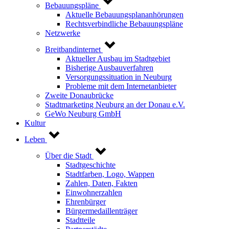
Bebauungspläne
Aktuelle Bebauungsplananhörungen
Rechtsverbindliche Bebauungspläne
Netzwerke
Breitbandinternet
Aktueller Ausbau im Stadtgebiet
Bisherige Ausbauverfahren
Versorgungssituation in Neuburg
Probleme mit dem Internetanbieter
Zweite Donaubrücke
Stadtmarketing Neuburg an der Donau e.V.
GeWo Neuburg GmbH
Kultur
Leben
Über die Stadt
Stadtgeschichte
Stadtfarben, Logo, Wappen
Zahlen, Daten, Fakten
Einwohnerzahlen
Ehrenbürger
Bürgermedaillenträger
Stadtteile