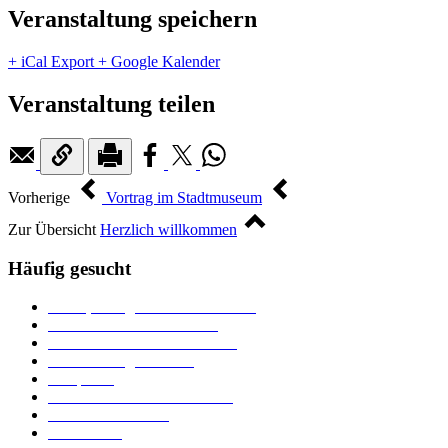
Veranstaltung speichern
+ iCal Export
+ Google Kalender
Veranstaltung teilen
Vorherige
Vortrag im Stadtmuseum
Zur Übersicht
Herzlich willkommen
Häufig gesucht
Ämter, Sachgebiete und Betriebe
Downloads und Formulare
Unterkünfte und Gastronomie
Veranstaltungskalender
Parkplätze
Stadtbücherei im Bücherturm
Heiraten in Neuburg
Stadttheater