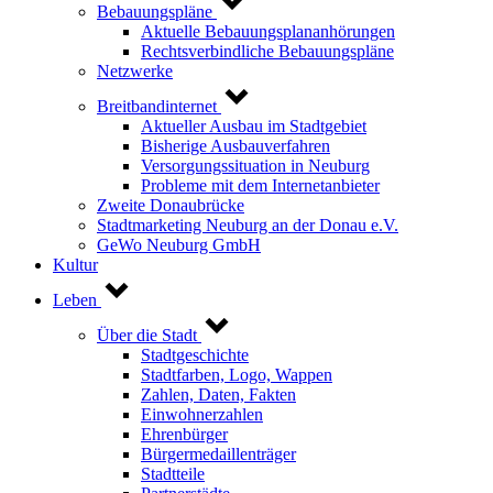
Bebauungspläne
Aktuelle Bebauungsplananhörungen
Rechtsverbindliche Bebauungspläne
Netzwerke
Breitbandinternet
Aktueller Ausbau im Stadtgebiet
Bisherige Ausbauverfahren
Versorgungssituation in Neuburg
Probleme mit dem Internetanbieter
Zweite Donaubrücke
Stadtmarketing Neuburg an der Donau e.V.
GeWo Neuburg GmbH
Kultur
Leben
Über die Stadt
Stadtgeschichte
Stadtfarben, Logo, Wappen
Zahlen, Daten, Fakten
Einwohnerzahlen
Ehrenbürger
Bürgermedaillenträger
Stadtteile