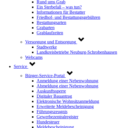
Rund ums Grab
Ein Sterbefall – was tun?
Informationen für Bestatter
Friedhof- und Bestattungsgebühren
Bestattungsarten
Grabarten
Grablaufzeiten
Versorgung und Entsorgung
Stadtwerke
Landkreisbetriebe Neuburg-Schrobenhausen
Webcams
Service
Bürger-Service-Portal
Anmeldung einer Nebenwohnung
Abmeldung einer Nebenwohnung
Auskunftssperre
Digitaler Bauantrag
Elektronische Wohnsitzanmeldung
Erweiterte Meldebescheinigung
Führungszeugnis
Gewerbezentralregister
Hundesteuer
Meldebescheinigung