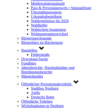
Melderegisterauskunft
Pass & Personalausweis • Statusabfrage
Übermittlungssperre
Urkundenbestellung
Wahlergebnisse bis 2026
Wahlhelfer
Wahlschein beantragen
Wohnungsstatuswechsel
Bürgersprechstunde
Bürgerbüro im Bücherturm
Baustellen
Färberstraße
Download-Suche
Fundbüro
Jahresberichte, Haushaltspläne und
Beteiligungsberichte
Mängelmelder
Öffentlicher Personennahverkehr
Stadtbus Neuburg
Agilis
Deutsche Bahn
Öffentliche Toiletten
Wickelstationen in Neuburg