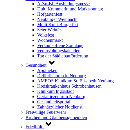
A-Zu-Bi! Ausbildungsmesse
Dult, Krammarkt und Marktsonntag
Hofgartenfest
Neuburger Weihnacht
Multi-Kulti-Bürgerfest
Sèter Weinfest
Volksfest
Wochenmarkt
Verkaufsoffene Sonntage
Veranstaltungskalender
Tag der Städtebauförderung
Gesundheit
Apotheken
Defibrillatoren in Neuburg
AMEOS Klinikum St. Elisabeth Neuburg
Kreiskrankenhaus Schrobenhausen
Klinikum Ingolstadt
Geriatriezentrum Neuburg
Gesundheitsportal
Zahnärztlicher Notdienst
Freiwillige Feuerwehr
Kirchen und Glaubensgemeinden
Friedhöfe