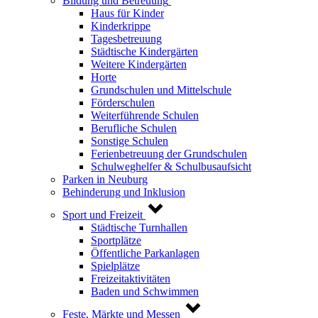
Bildung und Betreuung
Haus für Kinder
Kinderkrippe
Tagesbetreuung
Städtische Kindergärten
Weitere Kindergärten
Horte
Grundschulen und Mittelschule
Förderschulen
Weiterführende Schulen
Berufliche Schulen
Sonstige Schulen
Ferienbetreuung der Grundschulen
Schulweghelfer & Schulbusaufsicht
Parken in Neuburg
Behinderung und Inklusion
Sport und Freizeit
Städtische Turnhallen
Sportplätze
Öffentliche Parkanlagen
Spielplätze
Freizeitaktivitäten
Baden und Schwimmen
Feste, Märkte und Messen