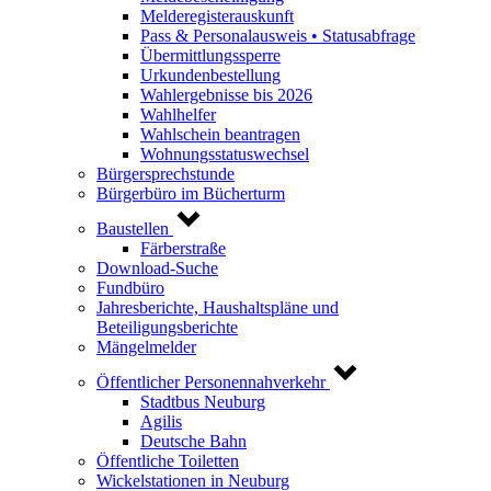
Melderegisterauskunft
Pass & Personalausweis • Statusabfrage
Übermittlungssperre
Urkundenbestellung
Wahlergebnisse bis 2026
Wahlhelfer
Wahlschein beantragen
Wohnungsstatuswechsel
Bürgersprechstunde
Bürgerbüro im Bücherturm
Baustellen
Färberstraße
Download-Suche
Fundbüro
Jahresberichte, Haushaltspläne und
Beteiligungsberichte
Mängelmelder
Öffentlicher Personennahverkehr
Stadtbus Neuburg
Agilis
Deutsche Bahn
Öffentliche Toiletten
Wickelstationen in Neuburg