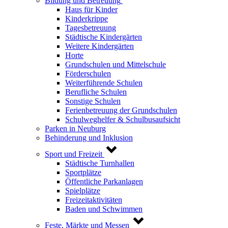
Bildung und Betreuung
Haus für Kinder
Kinderkrippe
Tagesbetreuung
Städtische Kindergärten
Weitere Kindergärten
Horte
Grundschulen und Mittelschule
Förderschulen
Weiterführende Schulen
Berufliche Schulen
Sonstige Schulen
Ferienbetreuung der Grundschulen
Schulweghelfer & Schulbusaufsicht
Parken in Neuburg
Behinderung und Inklusion
Sport und Freizeit
Städtische Turnhallen
Sportplätze
Öffentliche Parkanlagen
Spielplätze
Freizeitaktivitäten
Baden und Schwimmen
Feste, Märkte und Messen