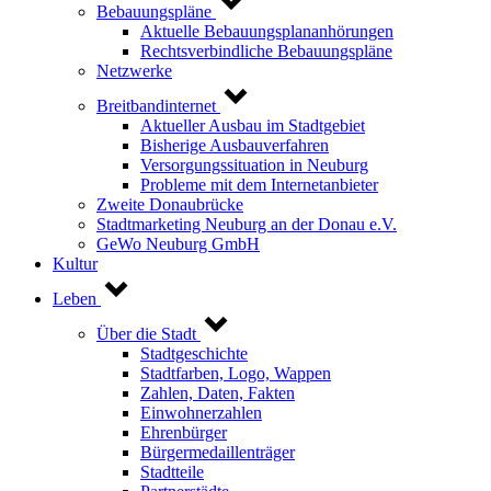
Bebauungspläne
Aktuelle Bebauungsplananhörungen
Rechtsverbindliche Bebauungspläne
Netzwerke
Breitbandinternet
Aktueller Ausbau im Stadtgebiet
Bisherige Ausbauverfahren
Versorgungssituation in Neuburg
Probleme mit dem Internetanbieter
Zweite Donaubrücke
Stadtmarketing Neuburg an der Donau e.V.
GeWo Neuburg GmbH
Kultur
Leben
Über die Stadt
Stadtgeschichte
Stadtfarben, Logo, Wappen
Zahlen, Daten, Fakten
Einwohnerzahlen
Ehrenbürger
Bürgermedaillenträger
Stadtteile