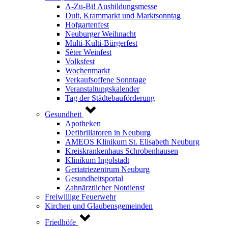
A-Zu-Bi! Ausbildungsmesse
Dult, Krammarkt und Marktsonntag
Hofgartenfest
Neuburger Weihnacht
Multi-Kulti-Bürgerfest
Sèter Weinfest
Volksfest
Wochenmarkt
Verkaufsoffene Sonntage
Veranstaltungskalender
Tag der Städtebauförderung
Gesundheit
Apotheken
Defibrillatoren in Neuburg
AMEOS Klinikum St. Elisabeth Neuburg
Kreiskrankenhaus Schrobenhausen
Klinikum Ingolstadt
Geriatriezentrum Neuburg
Gesundheitsportal
Zahnärztlicher Notdienst
Freiwillige Feuerwehr
Kirchen und Glaubensgemeinden
Friedhöfe