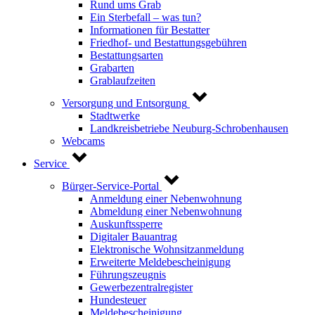
Rund ums Grab
Ein Sterbefall – was tun?
Informationen für Bestatter
Friedhof- und Bestattungsgebühren
Bestattungsarten
Grabarten
Grablaufzeiten
Versorgung und Entsorgung
Stadtwerke
Landkreisbetriebe Neuburg-Schrobenhausen
Webcams
Service
Bürger-Service-Portal
Anmeldung einer Nebenwohnung
Abmeldung einer Nebenwohnung
Auskunftssperre
Digitaler Bauantrag
Elektronische Wohnsitzanmeldung
Erweiterte Meldebescheinigung
Führungszeugnis
Gewerbezentralregister
Hundesteuer
Meldebescheinigung