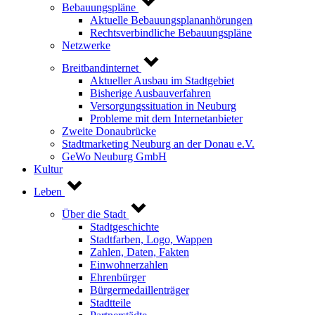
Bebauungspläne
Aktuelle Bebauungsplananhörungen
Rechtsverbindliche Bebauungspläne
Netzwerke
Breitbandinternet
Aktueller Ausbau im Stadtgebiet
Bisherige Ausbauverfahren
Versorgungssituation in Neuburg
Probleme mit dem Internetanbieter
Zweite Donaubrücke
Stadtmarketing Neuburg an der Donau e.V.
GeWo Neuburg GmbH
Kultur
Leben
Über die Stadt
Stadtgeschichte
Stadtfarben, Logo, Wappen
Zahlen, Daten, Fakten
Einwohnerzahlen
Ehrenbürger
Bürgermedaillenträger
Stadtteile