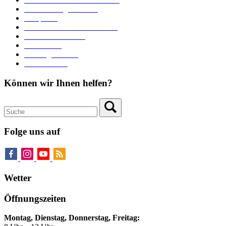
Veranstaltungskalender
Parkplätze
Stadtbücherei im Bücherturm
Heiraten in Neuburg
Stadttheater
Zahlungsverkehr
Pressebereich
Können wir Ihnen helfen?
Folge uns auf
Wetter
Öffnungszeiten
Montag, Dienstag, Donnerstag, Freitag: