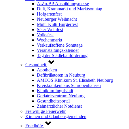
A-Zu-Bi! Ausbildungsmesse
Dult, Krammarkt und Marktsonntag
Hofgartenfest
Neuburger Weihnacht
Multi-Kulti-Bürgerfest
Sèter Weinfest
Volksfest
Wochenmarkt
Verkaufsoffene Sonntage
Veranstaltungskalender
Tag der Städtebauförderung
Gesundheit
Apotheken
Defibrillatoren in Neuburg
AMEOS Klinikum St. Elisabeth Neuburg
Kreiskrankenhaus Schrobenhausen
Klinikum Ingolstadt
Geriatriezentrum Neuburg
Gesundheitsportal
Zahnärztlicher Notdienst
Freiwillige Feuerwehr
Kirchen und Glaubensgemeinden
Friedhöfe