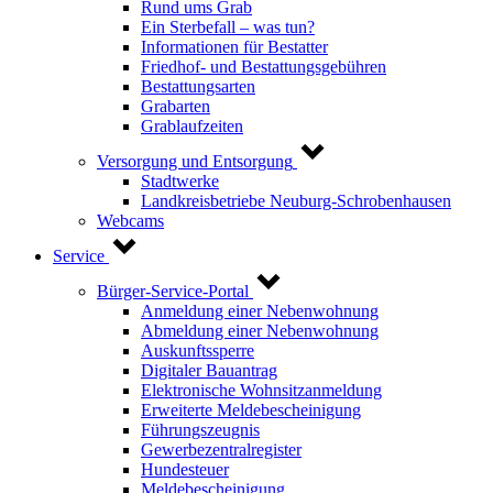
Rund ums Grab
Ein Sterbefall – was tun?
Informationen für Bestatter
Friedhof- und Bestattungsgebühren
Bestattungsarten
Grabarten
Grablaufzeiten
Versorgung und Entsorgung
Stadtwerke
Landkreisbetriebe Neuburg-Schrobenhausen
Webcams
Service
Bürger-Service-Portal
Anmeldung einer Nebenwohnung
Abmeldung einer Nebenwohnung
Auskunftssperre
Digitaler Bauantrag
Elektronische Wohnsitzanmeldung
Erweiterte Meldebescheinigung
Führungszeugnis
Gewerbezentralregister
Hundesteuer
Meldebescheinigung