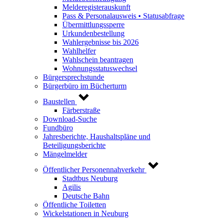
Melderegisterauskunft
Pass & Personalausweis • Statusabfrage
Übermittlungssperre
Urkundenbestellung
Wahlergebnisse bis 2026
Wahlhelfer
Wahlschein beantragen
Wohnungsstatuswechsel
Bürgersprechstunde
Bürgerbüro im Bücherturm
Baustellen
Färberstraße
Download-Suche
Fundbüro
Jahresberichte, Haushaltspläne und
Beteiligungsberichte
Mängelmelder
Öffentlicher Personennahverkehr
Stadtbus Neuburg
Agilis
Deutsche Bahn
Öffentliche Toiletten
Wickelstationen in Neuburg