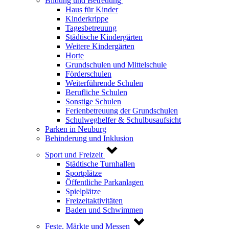
Bildung und Betreuung
Haus für Kinder
Kinderkrippe
Tagesbetreuung
Städtische Kindergärten
Weitere Kindergärten
Horte
Grundschulen und Mittelschule
Förderschulen
Weiterführende Schulen
Berufliche Schulen
Sonstige Schulen
Ferienbetreuung der Grundschulen
Schulweghelfer & Schulbusaufsicht
Parken in Neuburg
Behinderung und Inklusion
Sport und Freizeit
Städtische Turnhallen
Sportplätze
Öffentliche Parkanlagen
Spielplätze
Freizeitaktivitäten
Baden und Schwimmen
Feste, Märkte und Messen