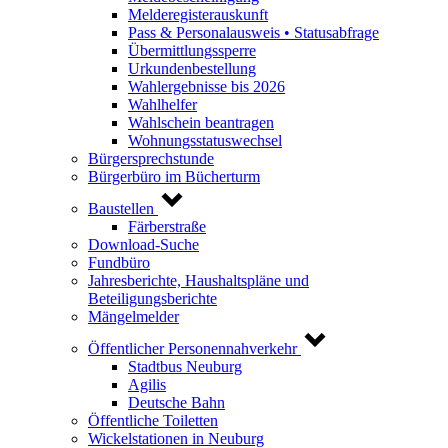
Melderegisterauskunft
Pass & Personalausweis • Statusabfrage
Übermittlungssperre
Urkundenbestellung
Wahlergebnisse bis 2026
Wahlhelfer
Wahlschein beantragen
Wohnungsstatuswechsel
Bürgersprechstunde
Bürgerbüro im Bücherturm
Baustellen
Färberstraße
Download-Suche
Fundbüro
Jahresberichte, Haushaltspläne und
Beteiligungsberichte
Mängelmelder
Öffentlicher Personennahverkehr
Stadtbus Neuburg
Agilis
Deutsche Bahn
Öffentliche Toiletten
Wickelstationen in Neuburg