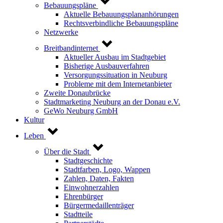
Bebauungspläne
Aktuelle Bebauungsplananhörungen
Rechtsverbindliche Bebauungspläne
Netzwerke
Breitbandinternet
Aktueller Ausbau im Stadtgebiet
Bisherige Ausbauverfahren
Versorgungssituation in Neuburg
Probleme mit dem Internetanbieter
Zweite Donaubrücke
Stadtmarketing Neuburg an der Donau e.V.
GeWo Neuburg GmbH
Kultur
Leben
Über die Stadt
Stadtgeschichte
Stadtfarben, Logo, Wappen
Zahlen, Daten, Fakten
Einwohnerzahlen
Ehrenbürger
Bürgermedaillenträger
Stadtteile