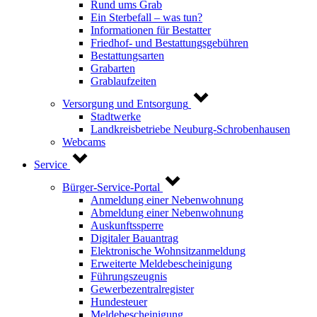
Rund ums Grab
Ein Sterbefall – was tun?
Informationen für Bestatter
Friedhof- und Bestattungsgebühren
Bestattungsarten
Grabarten
Grablaufzeiten
Versorgung und Entsorgung
Stadtwerke
Landkreisbetriebe Neuburg-Schrobenhausen
Webcams
Service
Bürger-Service-Portal
Anmeldung einer Nebenwohnung
Abmeldung einer Nebenwohnung
Auskunftssperre
Digitaler Bauantrag
Elektronische Wohnsitzanmeldung
Erweiterte Meldebescheinigung
Führungszeugnis
Gewerbezentralregister
Hundesteuer
Meldebescheinigung