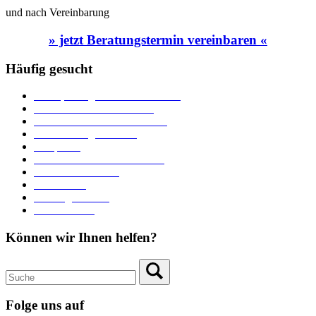
und nach Vereinbarung
» jetzt Beratungstermin vereinbaren «
Häufig gesucht
Ämter, Sachgebiete und Betriebe
Downloads und Formulare
Unterkünfte und Gastronomie
Veranstaltungskalender
Parkplätze
Stadtbücherei im Bücherturm
Heiraten in Neuburg
Stadttheater
Zahlungsverkehr
Pressebereich
Können wir Ihnen helfen?
Folge uns auf