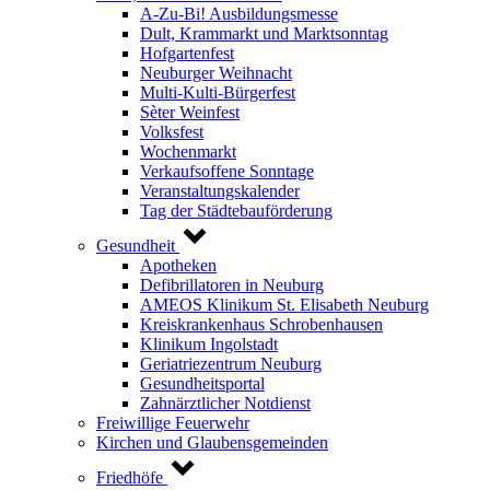
A-Zu-Bi! Ausbildungsmesse
Dult, Krammarkt und Marktsonntag
Hofgartenfest
Neuburger Weihnacht
Multi-Kulti-Bürgerfest
Sèter Weinfest
Volksfest
Wochenmarkt
Verkaufsoffene Sonntage
Veranstaltungskalender
Tag der Städtebauförderung
Gesundheit
Apotheken
Defibrillatoren in Neuburg
AMEOS Klinikum St. Elisabeth Neuburg
Kreiskrankenhaus Schrobenhausen
Klinikum Ingolstadt
Geriatriezentrum Neuburg
Gesundheitsportal
Zahnärztlicher Notdienst
Freiwillige Feuerwehr
Kirchen und Glaubensgemeinden
Friedhöfe