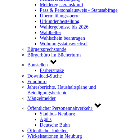
Melderegisterauskunft
Pass & Personalausweis • Statusabfrage
Übermittlungssperre
Urkundenbestellung
Wahlergebnisse bis 2026
Wahlhelfer
Wahlschein beantragen
Wohnungsstatuswechsel
Bürgersprechstunde
Bürgerbüro im Bücherturm
Baustellen
Färberstraße
Download-Suche
Fundbüro
Jahresberichte, Haushaltspläne und
Beteiligungsberichte
Mängelmelder
Öffentlicher Personennahverkehr
Stadtbus Neuburg
Agilis
Deutsche Bahn
Öffentliche Toiletten
Wickelstationen in Neuburg