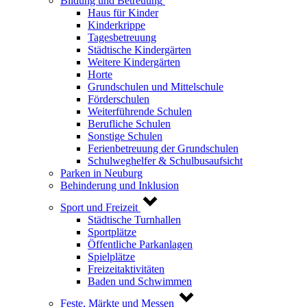
Bildung und Betreuung
Haus für Kinder
Kinderkrippe
Tagesbetreuung
Städtische Kindergärten
Weitere Kindergärten
Horte
Grundschulen und Mittelschule
Förderschulen
Weiterführende Schulen
Berufliche Schulen
Sonstige Schulen
Ferienbetreuung der Grundschulen
Schulweghelfer & Schulbusaufsicht
Parken in Neuburg
Behinderung und Inklusion
Sport und Freizeit
Städtische Turnhallen
Sportplätze
Öffentliche Parkanlagen
Spielplätze
Freizeitaktivitäten
Baden und Schwimmen
Feste, Märkte und Messen