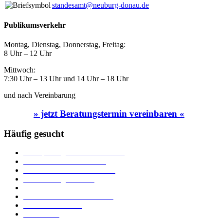
standesamt@neuburg-donau.de
Publikumsverkehr
Montag, Dienstag, Donnerstag, Freitag:
8 Uhr – 12 Uhr
Mittwoch:
7:30 Uhr – 13 Uhr und 14 Uhr – 18 Uhr
und nach Vereinbarung
» jetzt Beratungstermin vereinbaren «
Häufig gesucht
Ämter, Sachgebiete und Betriebe
Downloads und Formulare
Unterkünfte und Gastronomie
Veranstaltungskalender
Parkplätze
Stadtbücherei im Bücherturm
Heiraten in Neuburg
Stadttheater