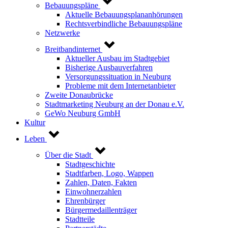
Bebauungspläne
Aktuelle Bebauungsplananhörungen
Rechtsverbindliche Bebauungspläne
Netzwerke
Breitbandinternet
Aktueller Ausbau im Stadtgebiet
Bisherige Ausbauverfahren
Versorgungssituation in Neuburg
Probleme mit dem Internetanbieter
Zweite Donaubrücke
Stadtmarketing Neuburg an der Donau e.V.
GeWo Neuburg GmbH
Kultur
Leben
Über die Stadt
Stadtgeschichte
Stadtfarben, Logo, Wappen
Zahlen, Daten, Fakten
Einwohnerzahlen
Ehrenbürger
Bürgermedaillenträger
Stadtteile