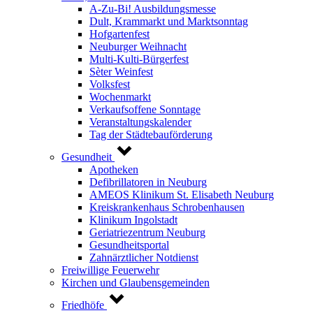
A-Zu-Bi! Ausbildungsmesse
Dult, Krammarkt und Marktsonntag
Hofgartenfest
Neuburger Weihnacht
Multi-Kulti-Bürgerfest
Sèter Weinfest
Volksfest
Wochenmarkt
Verkaufsoffene Sonntage
Veranstaltungskalender
Tag der Städtebauförderung
Gesundheit
Apotheken
Defibrillatoren in Neuburg
AMEOS Klinikum St. Elisabeth Neuburg
Kreiskrankenhaus Schrobenhausen
Klinikum Ingolstadt
Geriatriezentrum Neuburg
Gesundheitsportal
Zahnärztlicher Notdienst
Freiwillige Feuerwehr
Kirchen und Glaubensgemeinden
Friedhöfe