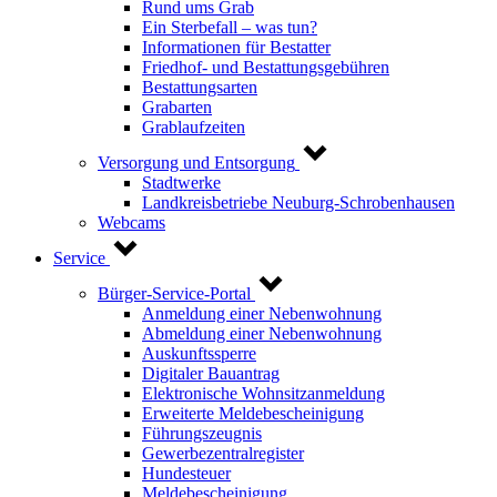
Rund ums Grab
Ein Sterbefall – was tun?
Informationen für Bestatter
Friedhof- und Bestattungsgebühren
Bestattungsarten
Grabarten
Grablaufzeiten
Versorgung und Entsorgung
Stadtwerke
Landkreisbetriebe Neuburg-Schrobenhausen
Webcams
Service
Bürger-Service-Portal
Anmeldung einer Nebenwohnung
Abmeldung einer Nebenwohnung
Auskunftssperre
Digitaler Bauantrag
Elektronische Wohnsitzanmeldung
Erweiterte Meldebescheinigung
Führungszeugnis
Gewerbezentralregister
Hundesteuer
Meldebescheinigung